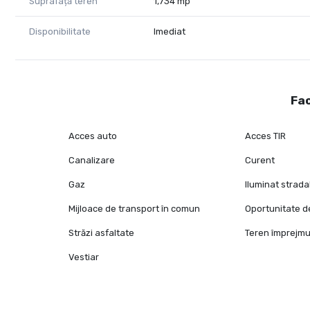
Suprafață teren
1,734 mp
Disponibilitate
Imediat
Fac
Acces auto
Acces TIR
Canalizare
Curent
Gaz
Iluminat strada
Mijloace de transport în comun
Oportunitate de
Străzi asfaltate
Teren împrejmu
Vestiar