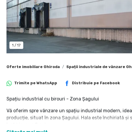
1
/
17
Oferte imobiliare Ghiroda
Spații industriale de vânzare G
Trimite pe
WhatsApp
Distribuie pe
Facebook
Spațiu industrial cu birouri - Zona Șagului
Vă oferim spre vânzare un spațiu industrial modern, ideal
producție, situat în zona Șagului. Hala este închiriată și
închiriere pe 5 ani