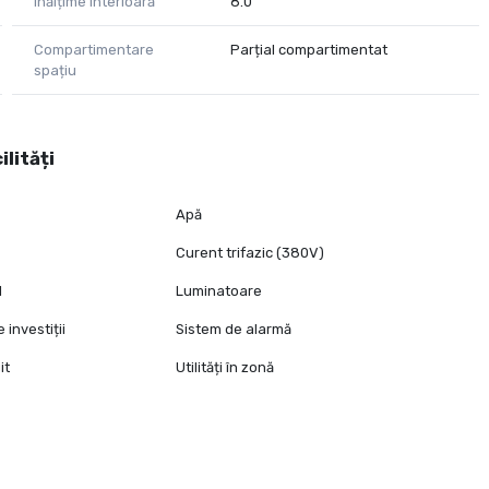
Înălțime interioară
8.0
Compartimentare
Parțial compartimentat
spațiu
ilități
Apă
Curent trifazic (380V)
l
Luminatoare
 investiții
Sistem de alarmă
it
Utilități în zonă