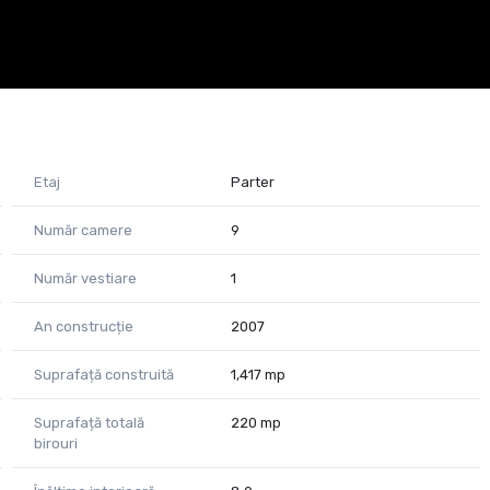
Etaj
Parter
Număr camere
9
Număr vestiare
1
An construcție
2007
Suprafață construită
1,417 mp
Suprafață totală
220 mp
birouri