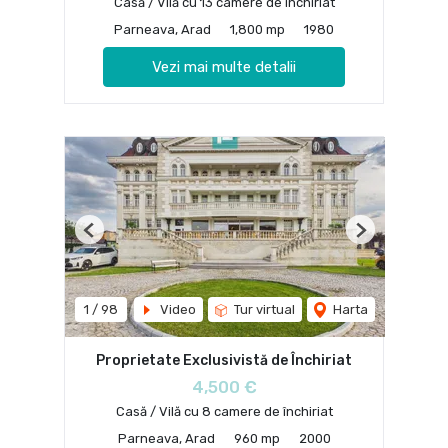
Casă / Vilă cu 13 camere de închiriat
Parneava, Arad
1,800 mp
1980
Vezi mai multe detalii
Previous
Next
1
/
98
Video
Tur virtual
Harta
Proprietate Exclusivistă de Închiriat
4,500 €
Casă / Vilă cu 8 camere de închiriat
Parneava, Arad
960 mp
2000