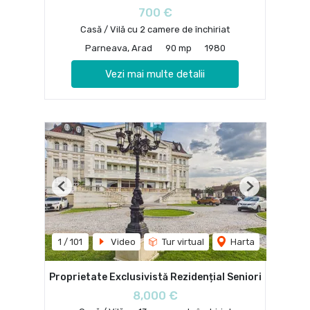
700 €
Casă / Vilă cu 2 camere de închiriat
Parneava, Arad
90 mp
1980
Vezi mai multe detalii
Previous
Next
1
/
101
Video
Tur virtual
Harta
Proprietate Exclusivistă Rezidențial Seniori
8,000 €