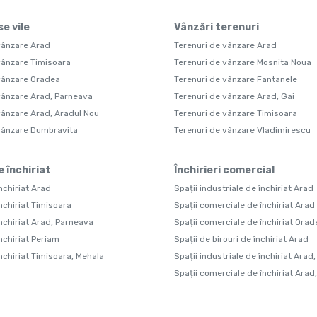
e vile
Vânzări terenuri
vânzare Arad
Terenuri de vânzare Arad
vânzare Timisoara
Terenuri de vânzare Mosnita Noua
vânzare Oradea
Terenuri de vânzare Fantanele
vânzare Arad, Parneava
Terenuri de vânzare Arad, Gai
vânzare Arad, Aradul Nou
Terenuri de vânzare Timisoara
 vânzare Dumbravita
Terenuri de vânzare Vladimirescu
e închiriat
Închirieri comercial
nchiriat Arad
Spații industriale de închiriat Arad
nchiriat Timisoara
Spații comerciale de închiriat Arad
închiriat Arad, Parneava
Spații comerciale de închiriat Orad
nchiriat Periam
Spații de birouri de închiriat Arad
închiriat Timisoara, Mehala
Spații industriale de închiriat Arad,
Spații comerciale de închiriat Arad,