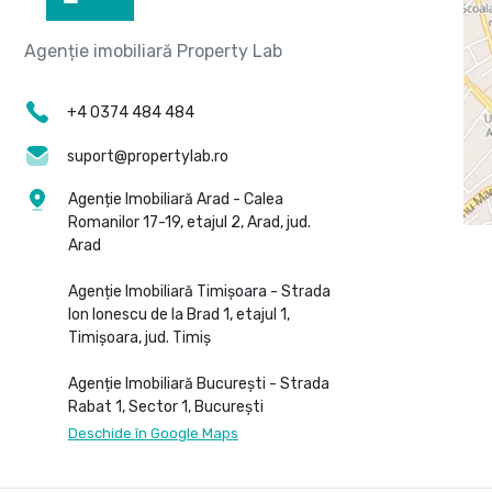
+4 0374 484 484
suport@propertylab.ro
Agenție Imobiliară Arad - Calea
Romanilor 17-19, etajul 2, Arad, jud.
Arad
Agenție Imobiliară Timișoara - Strada
Ion Ionescu de la Brad 1, etajul 1,
Timișoara, jud. Timiș
Agenție Imobiliară București - Strada
Rabat 1, Sector 1, București
Deschide în Google Maps