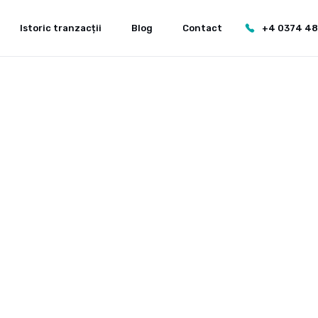
Istoric tranzacții
Blog
Contact
+4 0374 4