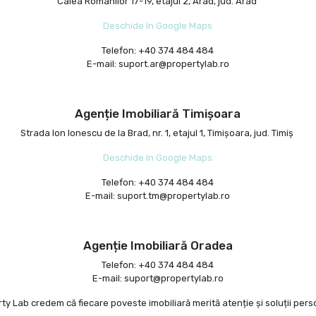
Calea Romanilor 17-19, etajul 2, Arad, jud. Arad
Deschide în Google Maps
Telefon: +40 374 484 484
E-mail: suport.ar@propertylab.ro
Agenție Imobiliară Timișoara
Strada Ion Ionescu de la Brad, nr. 1, etajul 1, Timișoara, jud. Timiș
Deschide în Google Maps
Telefon: +40 374 484 484
E-mail:
suport.tm@propertylab.ro
Agenție Imobiliară Oradea
Telefon: +40 374 484 484
E-mail: suport@propertylab.ro
ty Lab credem că fiecare poveste imobiliară merită atenție și soluții pers