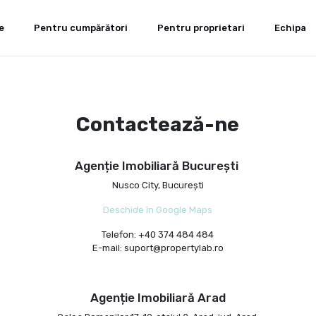
e
Pentru cumpărători
Pentru proprietari
Echipa
Contactează-ne
Agenție Imobiliară București
Nusco City, București
Deschide în Google Maps
Telefon: +40 374 484 484
E-mail: suport@propertylab.ro
Agenție Imobiliară Arad