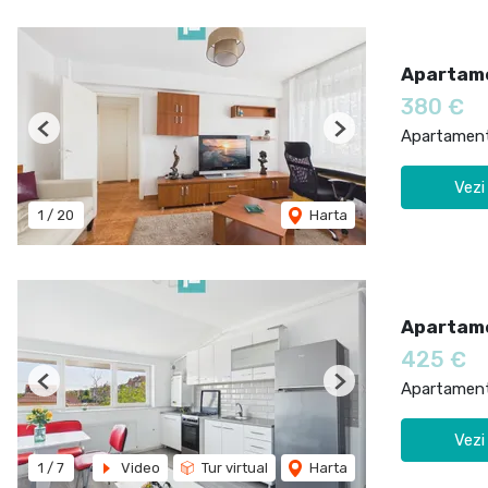
Apartame
380 €
Apartament 
Previous
Next
Vezi
1
/
20
Harta
Apartame
425 €
Apartament 
Previous
Next
Vezi
1
/
7
Video
Tur virtual
Harta