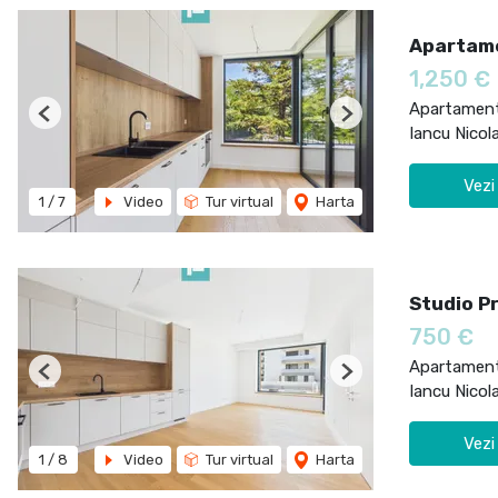
Apartame
1,250 €
Apartament 
Previous
Next
Iancu Nicol
Vezi
1
/
7
Video
Tur virtual
Harta
Studio Pr
750 €
Apartament 
Previous
Next
Iancu Nicol
Vezi
1
/
8
Video
Tur virtual
Harta