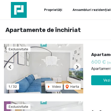
Proprietăți
Ansambluri rezidențial
Apartamente de închiriat
Exclusivitate
Apartame
600 €
(n
Apartament 
Previous
Next
Vezi
1
/
32
Video
Harta
Exclusivitate