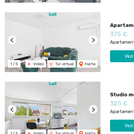
Apartame
375 €
Apartament 
Previous
Next
Vezi
1
/
5
Video
Tur virtual
Harta
Studio m
325 €
Apartament 
Previous
Next
Vezi
1
/
6
Video
Tur virtual
Harta