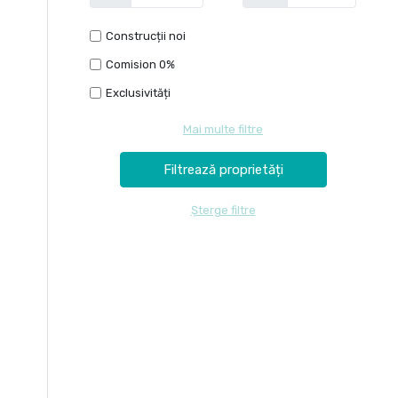
Construcții noi
Comision 0%
Exclusivități
Mai multe filtre
Șterge filtre