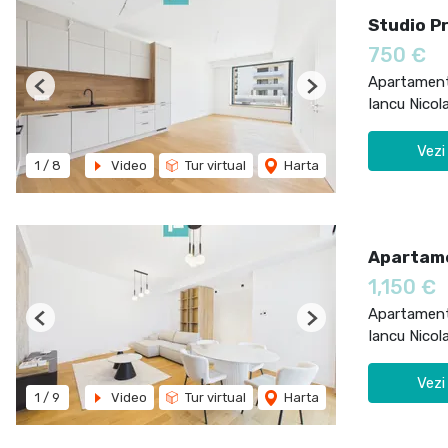
Studio Pr
750 €
Apartament 
Previous
Next
Iancu Nicol
Vezi
1
/
8
Video
Tur virtual
Harta
Apartame
1,150 €
Apartament 
Previous
Next
Iancu Nicol
Vezi
1
/
9
Video
Tur virtual
Harta