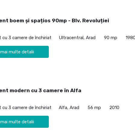
nt boem și spațios 90mp - Blv. Revoluției
cu 3 camere de închiriat
Ultracentral, Arad
90 mp
198
 mai multe detalii
nt modern cu 3 camere în Alfa
cu 3 camere de închiriat
Alfa, Arad
56 mp
2010
 mai multe detalii