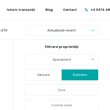
Istoric tranzacții
Blog
Contact
+4 0374 4
tate
Actualizate recent
Filtrare proprietăți
Apartament
Vânzare
Închiriere