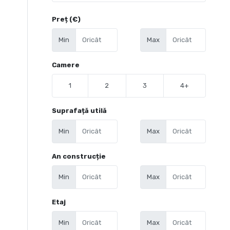
Preț (€)
Min
Max
Camere
1
2
3
4+
Suprafață utilă
Min
Max
An construcție
Min
Max
Etaj
Min
Max