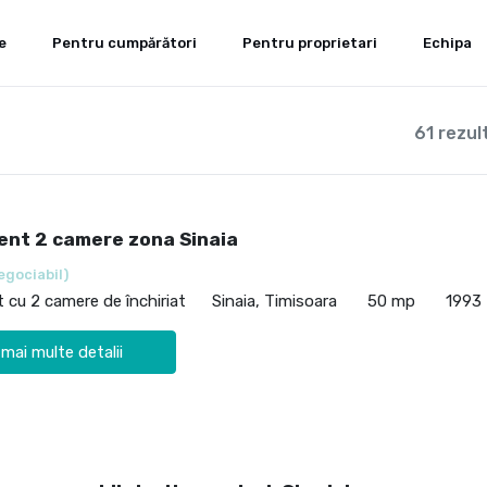
e
Pentru cumpărători
Pentru proprietari
Echipa
61 rezul
nt 2 camere zona Sinaia
egociabil)
cu 2 camere de închiriat
Sinaia, Timisoara
50 mp
1993
 mai multe detalii