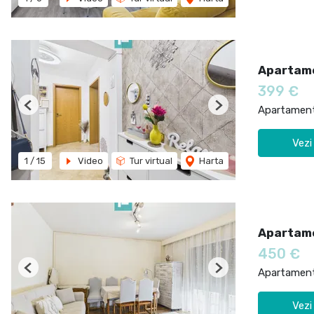
Apartame
399 €
Apartament 
Previous
Next
Vezi
1
/
15
Video
Tur virtual
Harta
Apartame
450 €
Apartament 
Previous
Next
Vezi