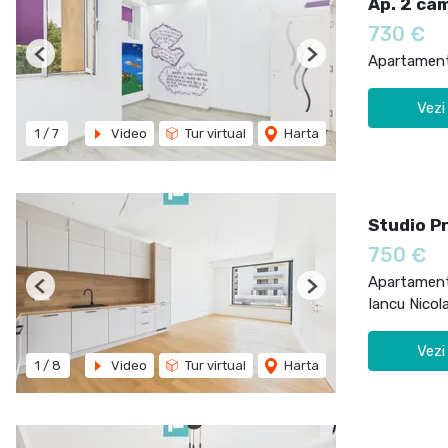
Ap. 2 cam
730 €
Apartament 
Previous
Next
Vezi
1
/
7
Video
Tur virtual
Harta
Studio Pr
750 €
Apartament 
Previous
Next
Iancu Nicol
Vezi
1
/
8
Video
Tur virtual
Harta