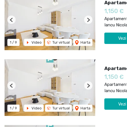
Apartame
1,150 €
Apartament 
Previous
Next
Iancu Nicol
Vezi
1
/
9
Video
Tur virtual
Harta
Apartame
1,150 €
Apartament 
Previous
Next
Iancu Nicol
Vezi
1
/
9
Video
Tur virtual
Harta