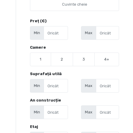
Preț (€)
Min
Max
Camere
1
2
3
4+
Suprafață utilă
Min
Max
An construcție
Min
Max
Etaj