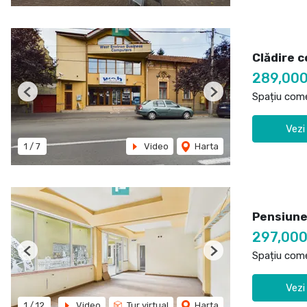
Clădire c
289,00
Spațiu come
Previous
Next
Vezi
1
/
7
Video
Harta
Pensiune 
297,000
Spațiu come
Previous
Next
Vezi
1
/
12
Video
Tur virtual
Harta