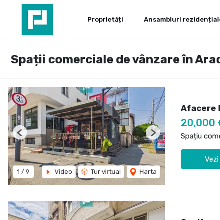
Proprietăți
Ansambluri rezidențial
Spații comerciale de vânzare în Ara
Afacere l
20,000 
Spațiu come
Previous
Next
Vezi
1
/
9
Video
Tur virtual
Harta