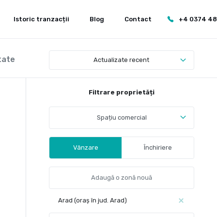
Istoric tranzacții
Blog
Contact
+4 0374 4
tate
Actualizate recent
Filtrare proprietăți
Spațiu comercial
Vânzare
Închiriere
Arad (oraș în jud. Arad)