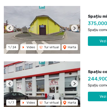
Spațiu m
375,000
Spațiu come
Previous
Next
Vezi
1
/
24
Video
Tur virtual
Harta
Spațiu c
244,90
Spațiu come
Previous
Next
Vezi
1
/
7
Video
Tur virtual
Harta