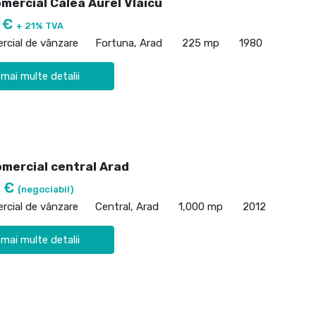
mercial Calea Aurel Vlaicu
0 €
+ 21% TVA
rcial de vânzare
Fortuna, Arad
225 mp
1980
 mai multe detalii
omercial central Arad
0 €
(negociabil)
rcial de vânzare
Central, Arad
1,000 mp
2012
 mai multe detalii