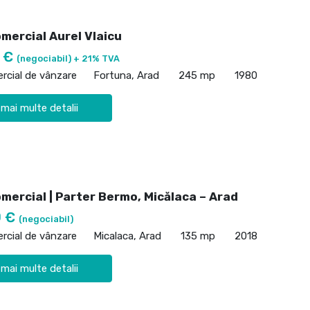
mercial Aurel Vlaicu
0 €
(negociabil) + 21% TVA
rcial de vânzare
Fortuna, Arad
245 mp
1980
 mai multe detalii
mercial | Parter Bermo, Micălaca – Arad
0 €
(negociabil)
rcial de vânzare
Micalaca, Arad
135 mp
2018
 mai multe detalii