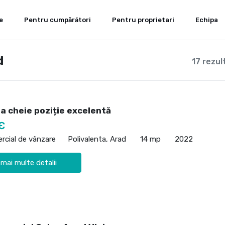
e
Pentru cumpărători
Pentru proprietari
Echipa
d
17 rezul
a cheie poziție excelentă
€
rcial de vânzare
Polivalenta, Arad
14 mp
2022
 mai multe detalii