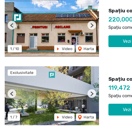
Spațiu c
220,00
Spațiu come
Previous
Next
Vezi
1
/
10
Video
Harta
Exclusivitate
Spațiu co
119,472
Spațiu come
Previous
Next
Vezi
1
/
7
Video
Harta