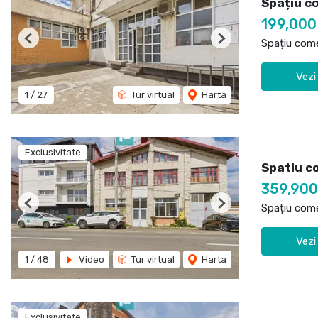
Spațiu co
199,00
Spațiu come
Previous
Next
Vezi
1
/
27
Tur virtual
Harta
Exclusivitate
Spatiu c
359,90
Spațiu come
Previous
Next
Vezi
1
/
48
Video
Tur virtual
Harta
Exclusivitate