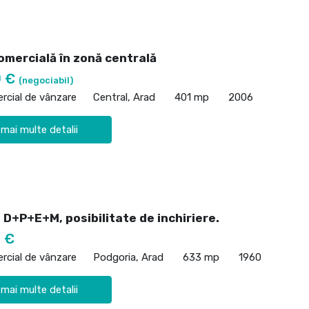
omercială în zonă centrală
0 €
(negociabil)
rcial de vânzare
Central, Arad
401 mp
2006
 mai multe detalii
D+P+E+M, posibilitate de inchiriere.
 €
rcial de vânzare
Podgoria, Arad
633 mp
1960
 mai multe detalii