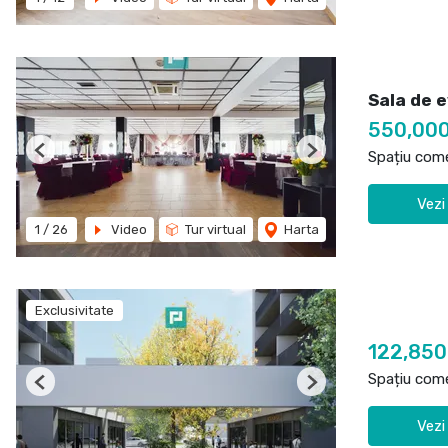
Sala de e
550,00
Spațiu come
Previous
Next
Vezi
1
/
26
Video
Tur virtual
Harta
Exclusivitate
122,85
Spațiu come
Previous
Next
Vezi