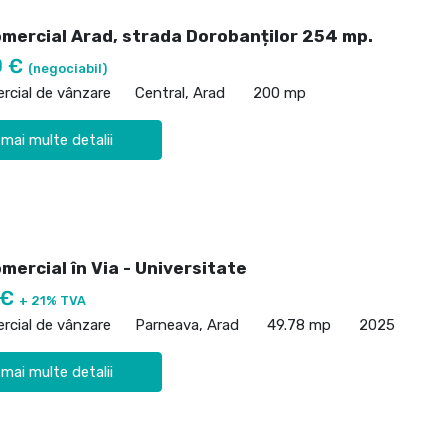
omercial Arad, strada Dorobanților 254 mp.
0 €
(negociabil)
rcial de vânzare
Central, Arad
200 mp
 mai multe detalii
mercial în Via - Universitate
 €
+ 21% TVA
rcial de vânzare
Parneava, Arad
49.78 mp
2025
 mai multe detalii