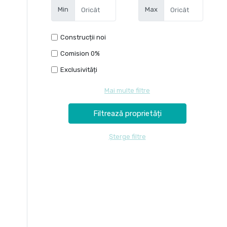
Min
Max
Construcții noi
Comision 0%
Exclusivități
Mai multe filtre
Șterge filtre