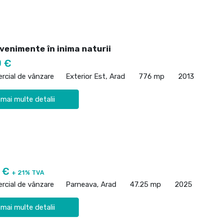
venimente în inima naturii
0 €
rcial de vânzare
Exterior Est, Arad
776 mp
2013
 mai multe detalii
0 €
+ 21% TVA
rcial de vânzare
Parneava, Arad
47.25 mp
2025
 mai multe detalii