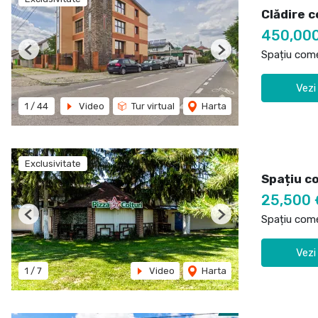
Clădire c
450,00
Spațiu come
Previous
Next
Vezi
1
/
44
Video
Tur virtual
Harta
Exclusivitate
Spațiu c
25,500
Spațiu come
Previous
Next
Vezi
1
/
7
Video
Harta