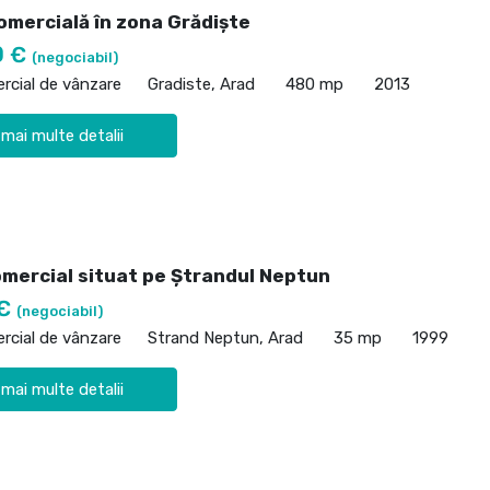
omercială în zona Grădiște
0 €
(negociabil)
rcial de vânzare
Gradiste, Arad
480 mp
2013
 mai multe detalii
omercial situat pe Ștrandul Neptun
 €
(negociabil)
rcial de vânzare
Strand Neptun, Arad
35 mp
1999
 mai multe detalii