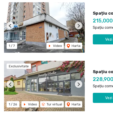
Spațiu co
215,00
Spațiu come
Previous
Next
Vezi
1
/
7
Video
Harta
Exclusivitate
Spațiu co
228,90
Spațiu come
Previous
Next
Vezi
1
/
26
Video
Tur virtual
Harta