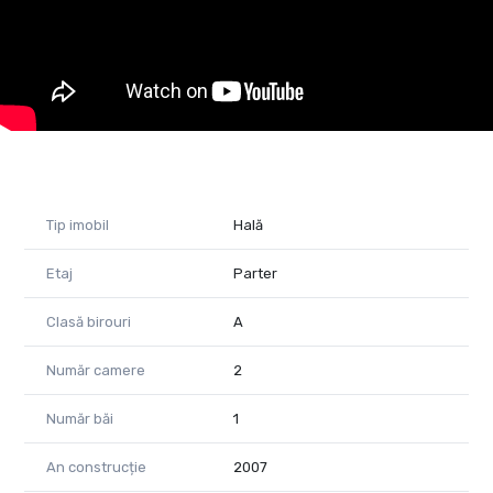
Tudor Trașcă
0730 650 235
tudor.trasca@propertylab.ro
Cod proprietate 1651875
Tip imobil
Hală
Etaj
Parter
Clasă birouri
A
Număr camere
2
Număr băi
1
An construcție
2007