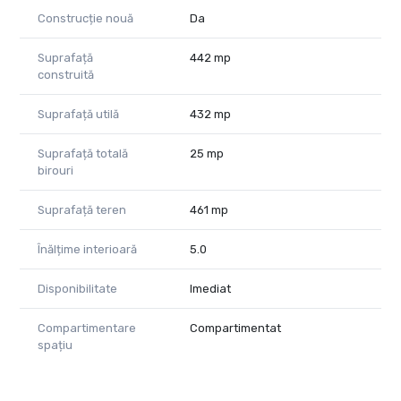
Construcție nouă
Da
Suprafață
442 mp
construită
Suprafață utilă
432 mp
Suprafață totală
25 mp
birouri
Suprafață teren
461 mp
Înălțime interioară
5.0
Disponibilitate
Imediat
Compartimentare
Compartimentat
spațiu