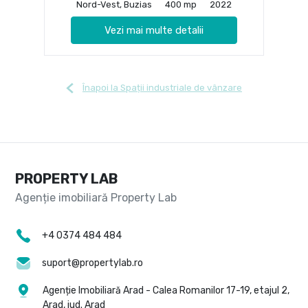
Nord-Vest, Buzias
400 mp
2022
Vezi mai multe detalii
Înapoi la Spații industriale de vânzare
PROPERTY LAB
+4 0374 484 484
suport@propertylab.ro
Agenție Imobiliară Arad - Calea Romanilor 17-19, etajul 2,
Arad, jud. Arad