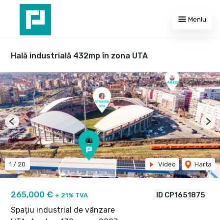
Meniu
Hală industrială 432mp în zona UTA
Previous
Nex
1
/
20
Video
Harta
265,000 €
ID CP1651875
+ 21% TVA
Spațiu industrial de vânzare