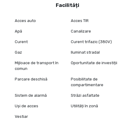
Facilități
Acces auto
Acces TIR
Apă
Canalizare
Curent
Curent trifazic (380V)
Gaz
Iluminat stradal
Mijloace de transport în
Oportunitate de investiții
comun
Parcare deschisă
Posibilitate de
compartimentare
Sistem de alarmă
Străzi asfaltate
Uși de acces
Utilități în zonă
Vestiar