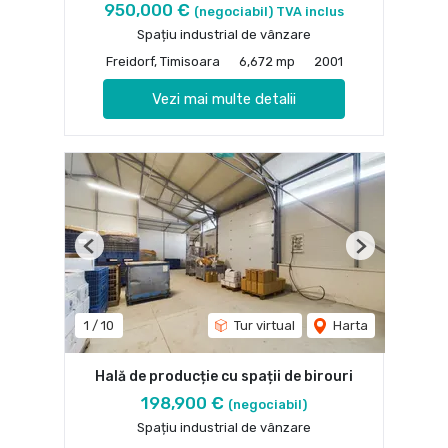
950,000 €
(negociabil) TVA inclus
Spațiu industrial de vânzare
Freidorf, Timisoara
6,672 mp
2001
Vezi mai multe detalii
Previous
Next
1
/
10
Tur virtual
Harta
Hală de producție cu spații de birouri
198,900 €
(negociabil)
Spațiu industrial de vânzare