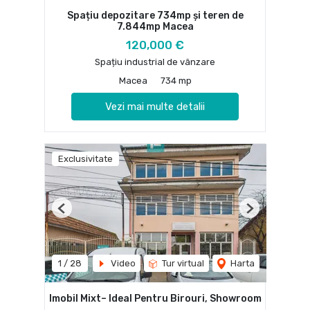
Spațiu depozitare 734mp și teren de
7.844mp Macea
120,000 €
Spațiu industrial de vânzare
Macea
734 mp
Vezi mai multe detalii
Exclusivitate
Previous
Next
1
/
28
Video
Tur virtual
Harta
Imobil Mixt– Ideal Pentru Birouri, Showroom