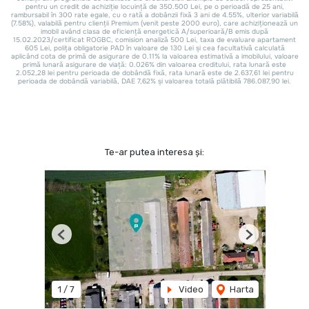
Te-ar putea interesa și:
Previous
Next
1
/
7
Video
Harta