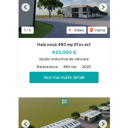
Previous
Next
1
/
5
Video
Harta
Hală nouă 480 mp Ilfov est
425,000 €
Spațiu industrial de vânzare
Balaceanca
480 mp
2025
Vezi mai multe detalii
Previous
Next