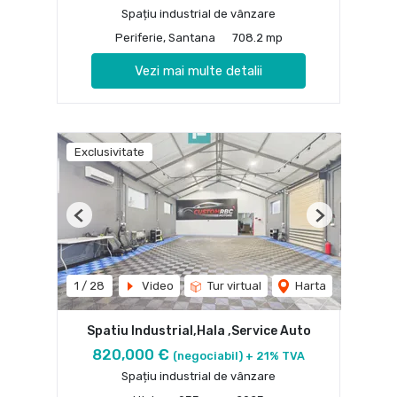
Spațiu industrial de vânzare
Periferie, Santana
708.2 mp
Vezi mai multe detalii
Exclusivitate
Previous
Next
1
/
28
Video
Tur virtual
Harta
Spatiu Industrial,Hala ,Service Auto
820,000 €
(negociabil) + 21% TVA
Spațiu industrial de vânzare