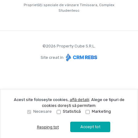
Proprietăți speciale de vânzare Timisoara, Complex
Studentesc
©
2026
Property Cube S.R.L.
Site creat în
Acest site folosește cookies,
află detalii
.
Alege ce tipuri de
cookies dorești să permitem:
Necesare
Statistică
Marketing
Accept tot
Resping tot