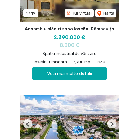
1
/
19
Tur virtual
Harta
Ansamblu clădiri zona Iosefin-Dâmbovița
2,390,000 €
8,000 €
Spațiu industrial de vânzare
Iosefin, Timisoara
2,700 mp
1950
Vezi mai multe detalii
Previous
Next