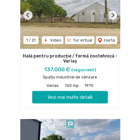
Previous
Next
1
/
21
Video
Tur virtual
Harta
Hală pentru producție / fermă zootehnică -
Variaș
137,000 €
(negociabil)
Spațiu industrial de vânzare
Varias
765 mp
1970
Vezi mai multe detalii