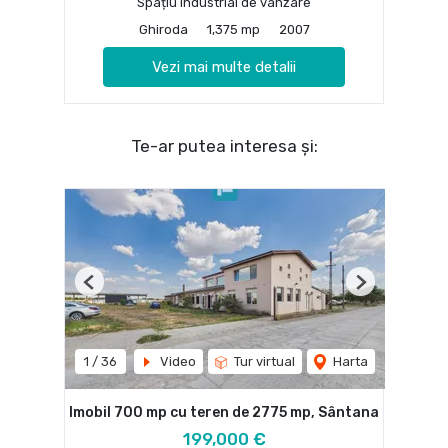
Spațiu industrial de vânzare
Ghiroda
1,375 mp
2007
Vezi mai multe detalii
Te-ar putea interesa și:
Previous
Next
1
/
36
Video
Tur virtual
Harta
Imobil 700 mp cu teren de 2775 mp, Sântana
199,000 €