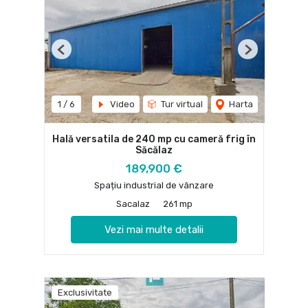
Previous
Next
1
/
6
Video
Tur virtual
Harta
Hală versatila de 240 mp cu cameră frig în
Săcălaz
189,900 €
Spațiu industrial de vânzare
Sacalaz
261 mp
Vezi mai multe detalii
Exclusivitate