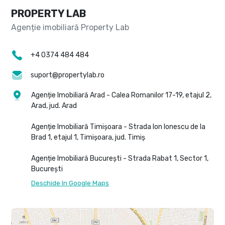
PROPERTY LAB
+4 0374 484 484
suport@propertylab.ro
Agenție Imobiliară Arad - Calea Romanilor 17-19, etajul 2,
Arad, jud. Arad
Agenție Imobiliară Timișoara - Strada Ion Ionescu de la
Brad 1, etajul 1, Timișoara, jud. Timiș
Agenție Imobiliară București - Strada Rabat 1, Sector 1,
București
Deschide în Google Maps