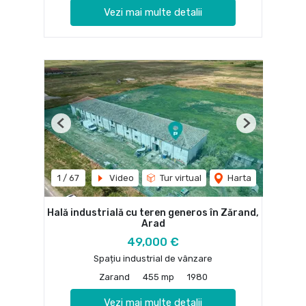
Vezi mai multe detalii
Previous
Next
1
/
67
Video
Tur virtual
Harta
Hală industrială cu teren generos în Zărand,
Arad
49,000 €
Spațiu industrial de vânzare
Zarand
455 mp
1980
Vezi mai multe detalii