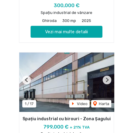
300,000 €
Spațiu industrial de vânzare
Ghiroda
300 mp
2025
Vezi mai multe detalii
Previous
Next
1
/
17
Video
Harta
Spațiu industrial cu birouri - Zona Șagului
799,000 €
+ 21% TVA