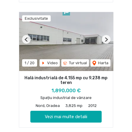
Exclusivitate
Previous
Next
1
/
20
Video
Tur virtual
Harta
Hală industrială de 4.155 mp cu 9.238 mp
teren
1,890,000 €
Spațiu industrial de vânzare
Nord, Oradea
3,825 mp
2012
Vezi mai multe detalii