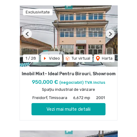
Exclusivitate
Previous
Next
1
/
28
Video
Tur virtual
Harta
Imobil Mixt– Ideal Pentru Birouri, Showroom
950,000 €
(negociabil) TVA inclus
Spațiu industrial de vânzare
Freidorf, Timisoara
6,672 mp
2001
Vezi mai multe detalii