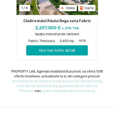
1
/
8
Video
Harta
Clădire malul Râului Bega zona Fabric
2,297,800 €
+ 21% TVA
Spațiu industrial de vânzare
Fabric, Timisoara
3,600 mp
1975
Vezi mai multe detalii
PROPERTY LAB, Agenție imobiliară Bucuresti, va ofera 1318
oferte imobiliare, actualizate la zi, din categorii precum
apartamente de vânzare Arad
,
terenuri de vânzare Arad
,
case vile de vânzare Arad
,
apartamente de vânzare
Timisoara
sau
spații industriale de închiriat Arad
.