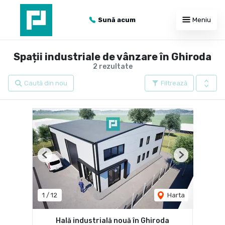
Sună acum
Meniu
Spații industriale de vânzare în Ghiroda
2 rezultate
Caută din nou
Filtrează
Previous
Next
1
/
12
Harta
Hală industrială nouă în Ghiroda