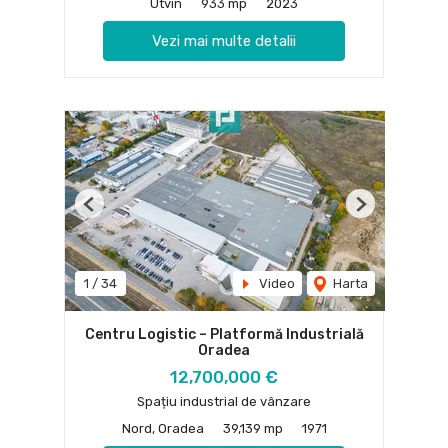
Utvin
933 mp
2023
Vezi mai multe detalii
Previous
Next
1
/
34
Video
Harta
Centru Logistic – Platformă Industrială
Oradea
12,700,000 €
Spațiu industrial de vânzare
Nord, Oradea
39,139 mp
1971