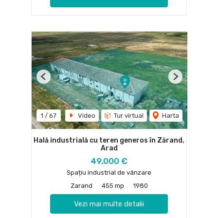
Previous
Next
1
/
67
Video
Tur virtual
Harta
Hală industrială cu teren generos în Zărand,
Arad
49,000 €
Spațiu industrial de vânzare
Zarand
455 mp
1980
Vezi mai multe detalii