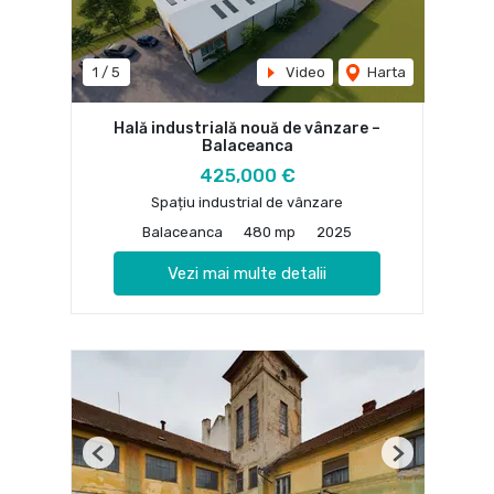
1
/
5
Video
Harta
Hală industrială nouă de vânzare –
Balaceanca
425,000 €
Spațiu industrial de vânzare
Balaceanca
480 mp
2025
Vezi mai multe detalii
Previous
Next