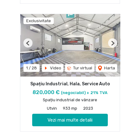
Exclusivitate
Previous
Next
1
/
28
Video
Tur virtual
Harta
Spațiu Industrial, Hala, Service Auto
820,000 €
(negociabil) + 21% TVA
Spațiu industrial de vânzare
Utvin
933 mp
2023
Vezi mai multe detalii