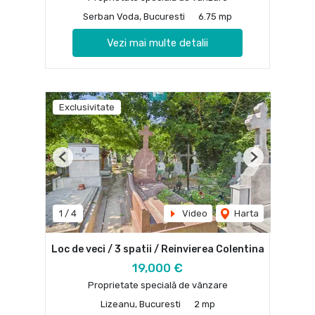
Serban Voda, Bucuresti
6.75 mp
Vezi mai multe detalii
Exclusivitate
Previous
Next
1
/
4
Video
Harta
Loc de veci / 3 spatii / Reinvierea Colentina
19,000 €
Proprietate specială de vânzare
Lizeanu, Bucuresti
2 mp