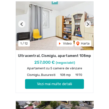
Previous
Next
1
/
12
Video
Harta
Ultracentral, Cismigiu, apartament 108mp
257,000 €
(negociabil)
Apartament cu 5 camere de vânzare
Cismigiu, Bucuresti
108 mp
1970
Vezi mai multe detalii