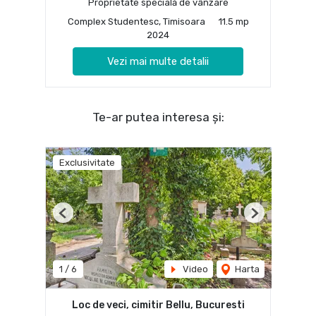
Proprietate specială de vânzare
Complex Studentesc, Timisoara
11.5 mp
2024
Vezi mai multe detalii
Te-ar putea interesa și:
Exclusivitate
Previous
Next
1
/
6
Video
Harta
Loc de veci, cimitir Bellu, Bucuresti