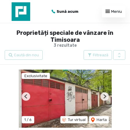
Sună acum
Meniu
Proprietăți speciale de vânzare în
Timisoara
3 rezultate
Caută din nou
Filtrează
Exclusivitate
Previous
Next
1
/
6
Tur virtual
Harta