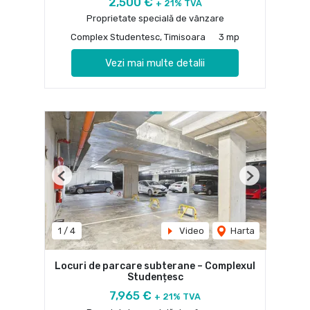
2,500 €
+ 21% TVA
Proprietate specială de vânzare
Complex Studentesc, Timisoara
3 mp
Vezi mai multe detalii
Previous
Next
1
/
4
Video
Harta
Locuri de parcare subterane – Complexul
Studențesc
7,965 €
+ 21% TVA