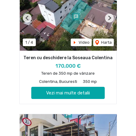
Previous
Next
1
/
4
Video
Harta
Teren cu deschidere la Soseaua Colentina
170,000 €
Teren de 350 mp de vânzare
Colentina, Bucuresti
350 mp
Vezi mai multe detalii