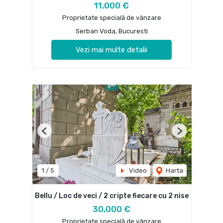
11,000 €
Proprietate specială de vânzare
Serban Voda, Bucuresti
Vezi mai multe detalii
Previous
Next
1
/
5
Video
Harta
Bellu / Loc de veci / 2 cripte fiecare cu 2 nise
30,000 €
Proprietate specială de vânzare