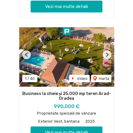
Vezi mai multe detalii
Previous
Next
1
/
40
Video
Harta
Business la cheie și 25.000 mp teren Arad-
Oradea
990,000 €
Proprietate specială de vânzare
Exterior Vest, Santana
2023
Vezi mai multe detalii