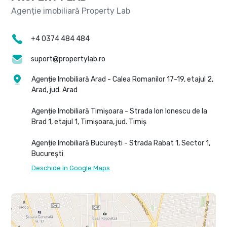
+4 0374 484 484
suport@propertylab.ro
Agenție Imobiliară Arad - Calea Romanilor 17-19, etajul 2,
Arad, jud. Arad
Agenție Imobiliară Timișoara - Strada Ion Ionescu de la
Brad 1, etajul 1, Timișoara, jud. Timiș
Agenție Imobiliară București - Strada Rabat 1, Sector 1,
București
Deschide în Google Maps