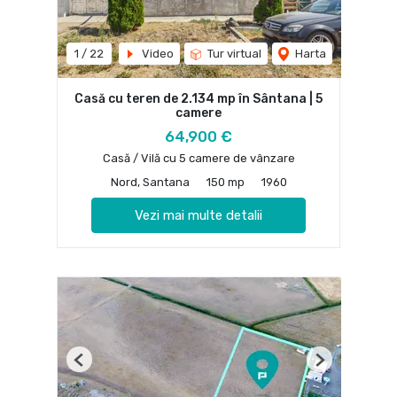
1
/
22
Video
Tur virtual
Harta
Casă cu teren de 2.134 mp în Sântana | 5
camere
64,900 €
Casă / Vilă cu 5 camere de vânzare
Nord, Santana
150 mp
1960
Vezi mai multe detalii
Previous
Next