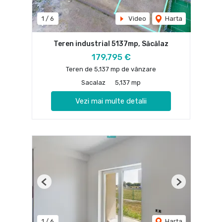
1
/
6
Video
Harta
Teren industrial 5137mp, Săcălaz
179,795 €
Teren de 5,137 mp de vânzare
Sacalaz
5,137 mp
Vezi mai multe detalii
Previous
Next
1
/
6
Harta