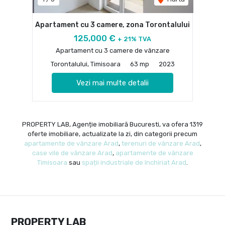
Apartament cu 3 camere, zona Torontalului
125,000 €
+ 21% TVA
Apartament cu 3 camere de vânzare
Torontalului, Timisoara
63 mp
2023
Vezi mai multe detalii
PROPERTY LAB, Agenție imobiliară Bucuresti, va ofera 1319
oferte imobiliare, actualizate la zi, din categorii precum
apartamente de vânzare Arad
,
terenuri de vânzare Arad
,
case vile de vânzare Arad
,
apartamente de vânzare
Timisoara
sau
spații industriale de închiriat Arad
.
PROPERTY LAB