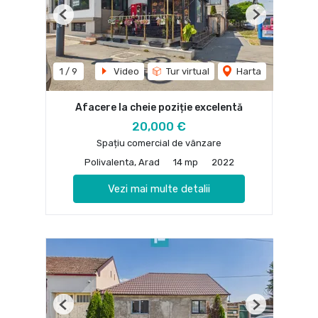
Previous
Next
1
/
9
Video
Tur virtual
Harta
Afacere la cheie poziție excelentă
20,000 €
Spațiu comercial de vânzare
Polivalenta, Arad
14 mp
2022
Vezi mai multe detalii
Previous
Next