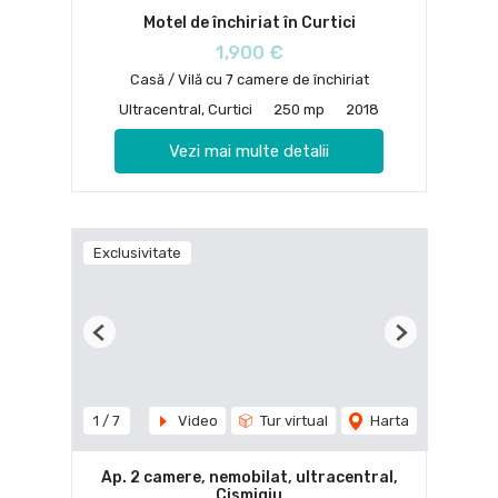
Motel de închiriat în Curtici
1,900 €
Casă / Vilă cu 7 camere de închiriat
Ultracentral, Curtici
250 mp
2018
Vezi mai multe detalii
Exclusivitate
Previous
Next
1
/
7
Video
Tur virtual
Harta
Ap. 2 camere, nemobilat, ultracentral,
Cismigiu