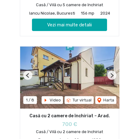
Casă / Vilă cu 5 camere de închiriat
Iancu Nicolae, Bucuresti
156 mp
2024
Vezi mai multe detalii
Previous
Next
1
/
8
Video
Tur virtual
Harta
Casă cu 2 camere de închiriat – Arad.
700 €
Casă / Vilă cu 2 camere de închiriat