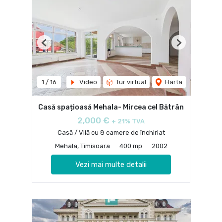
Previous
Next
1
/
16
Video
Tur virtual
Harta
Casă spațioasă Mehala- Mircea cel Bătrân
2,000 €
+ 21% TVA
Casă / Vilă cu 8 camere de închiriat
Mehala, Timisoara
400 mp
2002
Vezi mai multe detalii