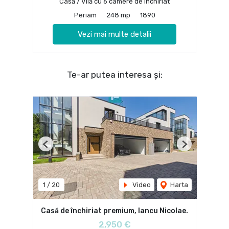
Casă / Vilă cu 6 camere de închiriat
Periam
248 mp
1890
Vezi mai multe detalii
Te-ar putea interesa și:
Previous
Next
1
/
20
Video
Harta
Casă de închiriat premium, Iancu Nicolae.
2,950 €