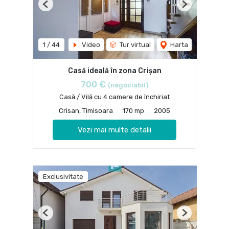
Previous
Next
1
/
44
Video
Tur virtual
Harta
Casă ideală în zona Crișan
700 €
(negociabil)
Casă / Vilă cu 4 camere de închiriat
Crisan, Timisoara
170 mp
2005
Vezi mai multe detalii
Exclusivitate
Previous
Next