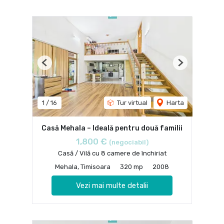
Previous
Next
1
/
16
Tur virtual
Harta
Casă Mehala – Ideală pentru două familii
1,800 €
(negociabil)
Casă / Vilă cu 8 camere de închiriat
Mehala, Timisoara
320 mp
2008
Vezi mai multe detalii