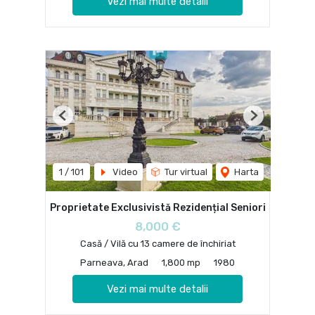
Vezi mai multe detalii
Previous
Next
1
/
101
Video
Tur virtual
Harta
Proprietate Exclusivistă Rezidențial Seniori
8,000 €
Casă / Vilă cu 13 camere de închiriat
Parneava, Arad
1,800 mp
1980
Vezi mai multe detalii