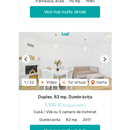
Parneava, Arad
90 mp
1980
Vezi mai multe detalii
Previous
Next
1
/
22
Video
Tur virtual
Harta
Duplex, 82 mp, Dumbrăvița
1,100 €
(negociabil)
Casă / Vilă cu 3 camere de închiriat
Dumbravita
82 mp
2017