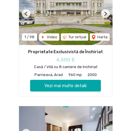
Previous
Next
1
/
98
Video
Tur virtual
Harta
Proprietate Exclusivistă de Închiriat
4,500 €
Casă / Vilă cu 8 camere de închiriat
Parneava, Arad
960 mp
2000
Vezi mai multe detalii