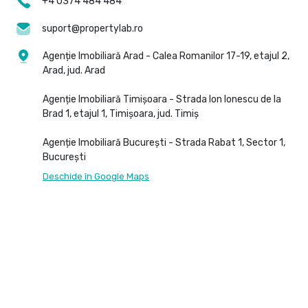
+4 0374 484 484
suport@propertylab.ro
Agenție Imobiliară Arad - Calea Romanilor 17-19, etajul 2,
Arad, jud. Arad
Agenție Imobiliară Timișoara - Strada Ion Ionescu de la
Brad 1, etajul 1, Timișoara, jud. Timiș
Agenție Imobiliară București - Strada Rabat 1, Sector 1,
București
Deschide în Google Maps