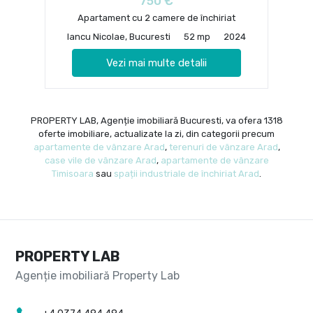
750 €
Apartament cu 2 camere de închiriat
Iancu Nicolae, Bucuresti
52 mp
2024
Vezi mai multe detalii
PROPERTY LAB, Agenție imobiliară Bucuresti, va ofera 1318
oferte imobiliare, actualizate la zi, din categorii precum
apartamente de vânzare Arad
,
terenuri de vânzare Arad
,
case vile de vânzare Arad
,
apartamente de vânzare
Timisoara
sau
spații industriale de închiriat Arad
.
PROPERTY LAB