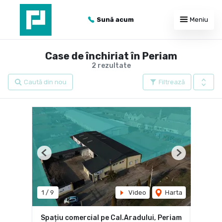
Sună acum
Meniu
Case de închiriat în Periam
2 rezultate
Caută din nou
Filtrează
Previous
Next
1
/
9
Video
Harta
Spațiu comercial pe Cal.Aradului, Periam