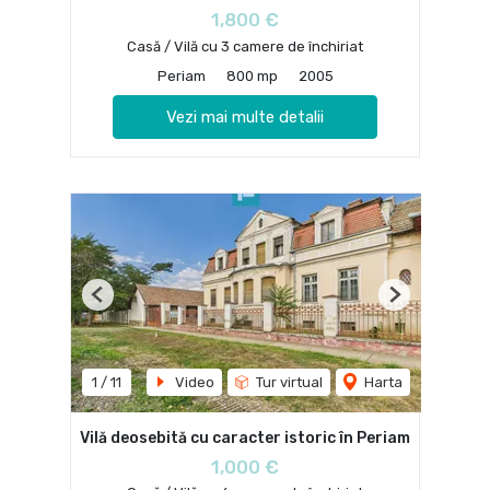
1,800 €
Casă / Vilă cu 3 camere de închiriat
Periam
800 mp
2005
Vezi mai multe detalii
Previous
Next
1
/
11
Video
Tur virtual
Harta
Vilă deosebită cu caracter istoric în Periam
1,000 €