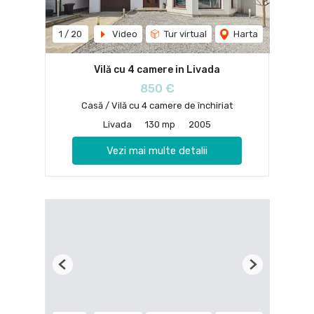
1
/
20
Video
Tur virtual
Harta
Vilă cu 4 camere in Livada
850 €
Casă / Vilă cu 4 camere de închiriat
Livada
130 mp
2005
Vezi mai multe detalii
Previous
Next