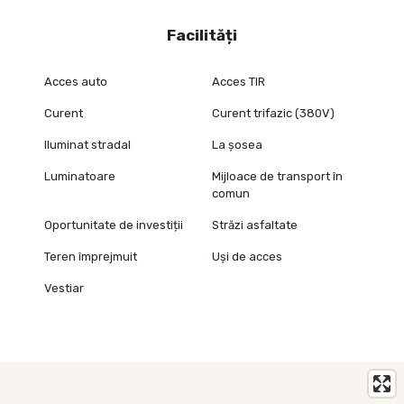
Facilități
Acces auto
Acces TIR
Curent
Curent trifazic (380V)
Iluminat stradal
La șosea
Luminatoare
Mijloace de transport în
comun
Oportunitate de investiții
Străzi asfaltate
Teren împrejmuit
Uși de acces
Vestiar