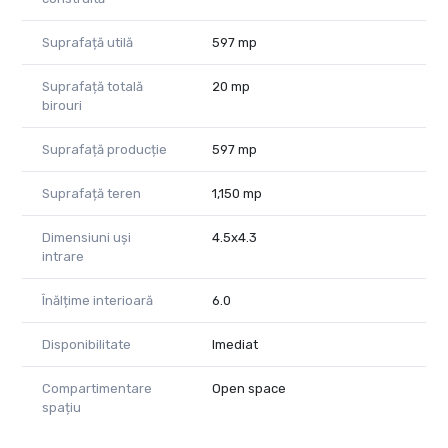
Suprafață utilă
597 mp
Suprafață totală
20 mp
birouri
Suprafață producție
597 mp
Suprafață teren
1,150 mp
Dimensiuni uși
4.5x4.3
intrare
Înălțime interioară
6.0
Disponibilitate
Imediat
Compartimentare
Open space
spațiu