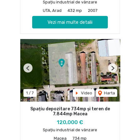
Spațiu industrial de vânzare
UTA, Arad
432 mp
2007
Vezi mai multe detalii
Previous
Next
1
/
7
Video
Harta
Spațiu depozitare 734mp și teren de
7.844mp Macea
120,000 €
Spațiu industrial de vânzare
Macea
734 mp