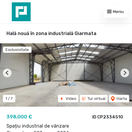
Meniu
Hală nouă în zona industrială Giarmata
Exclusivitate
Previous
Nex
1
/
7
Video
Tur virtual
Harta
398,000 €
ID CP2334510
Spațiu industrial de vânzare