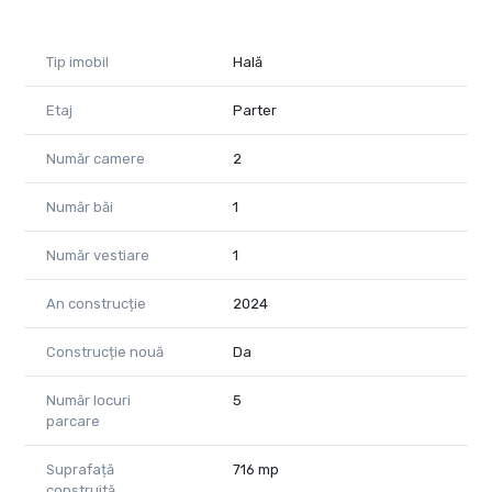
Cod proprietate: CP2334510
Tip imobil
Hală
Etaj
Parter
Număr camere
2
Număr băi
1
Număr vestiare
1
An construcție
2024
Construcție nouă
Da
Număr locuri
5
parcare
Suprafață
716 mp
construită