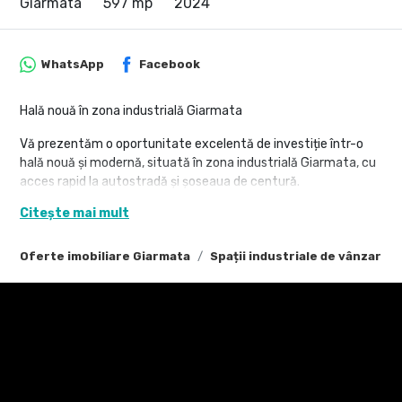
Giarmata
597 mp
2024
WhatsApp
Facebook
Hală nouă în zona industrială Giarmata
Vă prezentăm o oportunitate excelentă de investiție într-o
hală nouă și modernă, situată în zona industrială Giarmata, cu
acces rapid la autostradă și șoseaua de centură.
Această hală este ideală pentru o gamă variată de activități
Citește mai mult
industriale și comerciale, oferind un spațiu generos,
construcție solidă și facilități moderne.
Oferte imobiliare Giarmata
Spații industriale de vânzare 
Caracteristici principale:
• Suprafață utilă: 597 mp
• Teren aferent: 1.150 mp
• Structură: metalică, cu panouri sandwich izolante
• Porți de acces: 2 porți (4,5 m x 4,25 m)
• Înălțime interioară: 6 m
• Pardoseală: beton sclivisit, rezistent pentru utilaje și