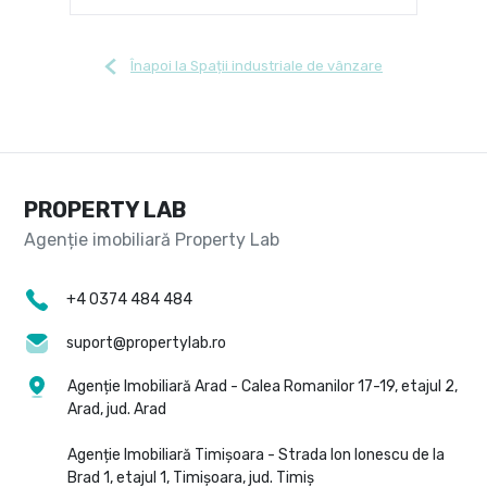
Înapoi la Spații industriale de vânzare
PROPERTY LAB
+4 0374 484 484
suport@propertylab.ro
Agenție Imobiliară Arad - Calea Romanilor 17-19, etajul 2,
Arad, jud. Arad
Agenție Imobiliară Timișoara - Strada Ion Ionescu de la
Brad 1, etajul 1, Timișoara, jud. Timiș