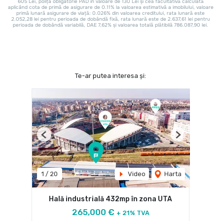
Te-ar putea interesa și:
Previous
Next
1
/
20
Video
Harta
Hală industrială 432mp în zona UTA
265,000 €
+ 21% TVA