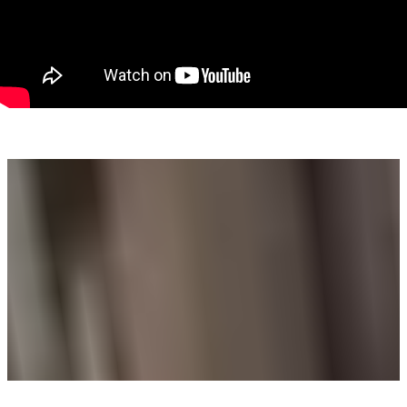
echipamente grele
• Iluminare naturală: luminatoare amplasate pe plafon
• Utilități: curent trifazic disponibil
• Acces rutier: conectare directă la autostradă și centura
Timișoarei
Utilizări potențiale:
• Producție
• Depozitare și logistică
• Ateliere și servicii industriale
• Showroom-uri sau spații de prezentare
• Alte activități comerciale
Avantaje locație:
Imobilul este amplasat într-o zonă industrială în plină
dezvoltare, oferind o poziție strategică și acces rapid la
principalele rute de transport, elemente esențiale pentru
succesul oricărei afaceri.
Pentru detalii și vizionări:
Remus Beiușanu- telefon: 0785 997 537
Email: remus.beiusanu@propertylab.ro