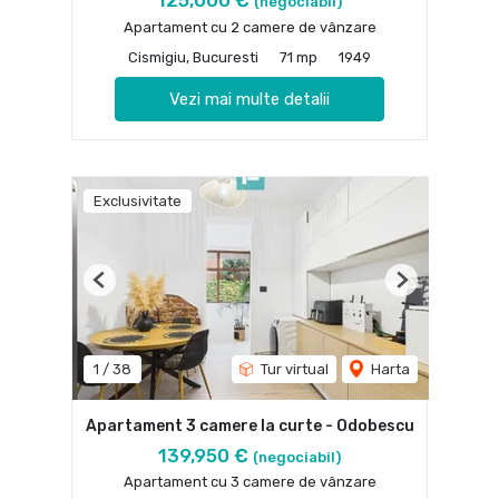
(negociabil)
Apartament cu 2 camere de vânzare
Cismigiu, Bucuresti
71 mp
1949
Vezi mai multe detalii
Exclusivitate
Previous
Next
1
/
38
Tur virtual
Harta
Apartament 3 camere la curte - Odobescu
139,950 €
(negociabil)
Apartament cu 3 camere de vânzare