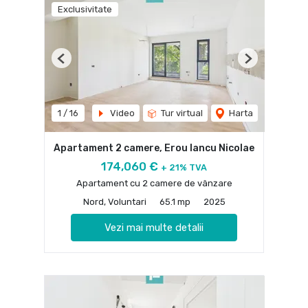
Exclusivitate
Previous
Next
1
/
16
Video
Tur virtual
Harta
Apartament 2 camere, Erou Iancu Nicolae
174,060 €
+ 21% TVA
Apartament cu 2 camere de vânzare
Nord, Voluntari
65.1 mp
2025
Vezi mai multe detalii