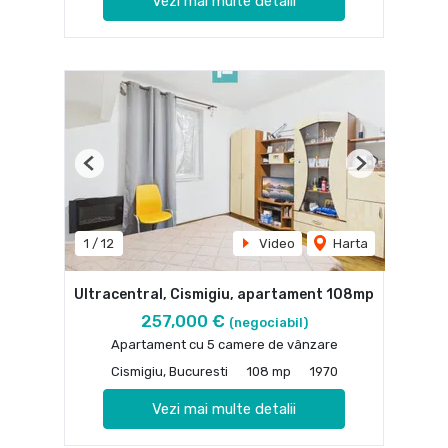
Vezi mai multe detalii
Previous
Next
1
/
12
Video
Harta
Ultracentral, Cismigiu, apartament 108mp
257,000 €
(negociabil)
Apartament cu 5 camere de vânzare
Cismigiu, Bucuresti
108 mp
1970
Vezi mai multe detalii