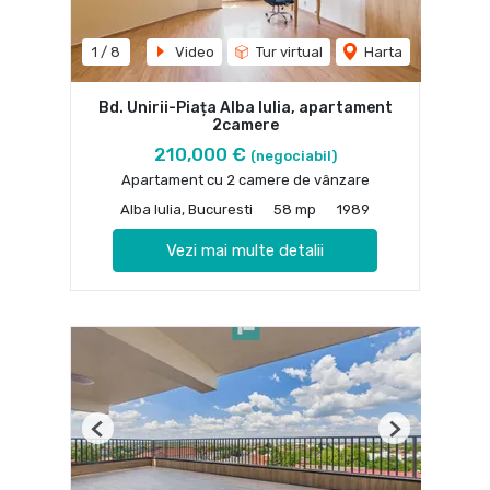
1
/
8
Video
Tur virtual
Harta
Bd. Unirii-Piața Alba Iulia, apartament
2camere
210,000 €
(negociabil)
Apartament cu 2 camere de vânzare
Alba Iulia, Bucuresti
58 mp
1989
Vezi mai multe detalii
Previous
Next