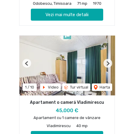
Odobescu, Timisoara
71 mp
1970
Vezi mai multe detalii
Previous
Next
1
/
10
Video
Tur virtual
Harta
Apartament o cameră Vladimirescu
45,000 €
Apartament cu 1 camere de vânzare
Vladimirescu
40 mp