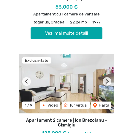
53,000 €
Apartament cu 1 camere de vânzare
Rogerius, Oradea
22.24 mp
1977
Vezi mai multe detalii
Exclusivitate
Previous
Next
1
/
9
Video
Tur virtual
Harta
Apartament 2 camere | Ion Brezoianu –
Cișmigiu
125,000 €