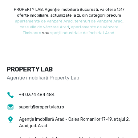
PROPERTY LAB, Agenție imobiliară Bucuresti, va ofera 1317
oferte imobiliare, actualizate la zi, din categorii precum
apartamente de vânzare Arad
,
terenuri de vânzare Arad
,
case vile de vânzare Arad
,
apartamente de vânzare
Timisoara
sau
spații industriale de închiriat Arad
.
PROPERTY LAB
+4 0374 484 484
suport@propertylab.ro
Agenție Imobiliară Arad - Calea Romanilor 17-19, etajul 2,
Arad, jud. Arad