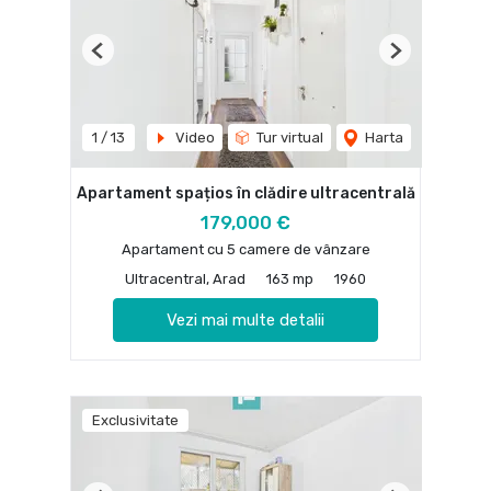
Previous
Next
1
/
13
Video
Tur virtual
Harta
Apartament spațios în clădire ultracentrală
179,000 €
Apartament cu 5 camere de vânzare
Ultracentral, Arad
163 mp
1960
Vezi mai multe detalii
Exclusivitate