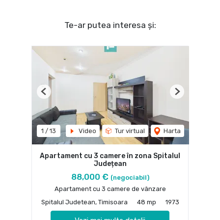
Te-ar putea interesa și:
Previous
Next
1
/
13
Video
Tur virtual
Harta
Apartament cu 3 camere în zona Spitalul
Județean
88,000 €
(negociabil)
Apartament cu 3 camere de vânzare
Spitalul Judetean, Timisoara
48 mp
1973