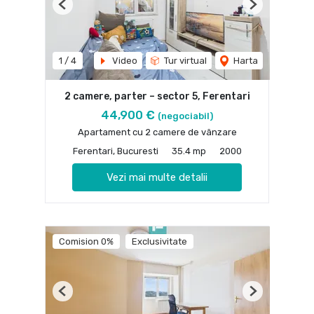
Previous
Next
1
/
4
Video
Tur virtual
Harta
2 camere, parter – sector 5, Ferentari
44,900 €
(negociabil)
Apartament cu 2 camere de vânzare
Ferentari, Bucuresti
35.4 mp
2000
Vezi mai multe detalii
Comision 0%
Exclusivitate
Previous
Next