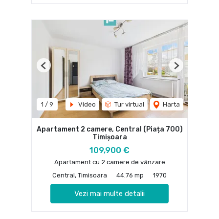
Previous
Next
1
/
9
Video
Tur virtual
Harta
Apartament 2 camere, Central (Piața 700)
Timișoara
109,900 €
Apartament cu 2 camere de vânzare
Central, Timisoara
44.76 mp
1970
Vezi mai multe detalii