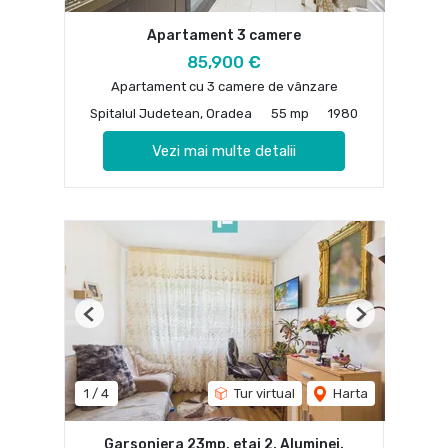
Apartament 3 camere
85,900 €
Apartament cu 3 camere de vânzare
Spitalul Judetean, Oradea
55 mp
1980
Vezi mai multe detalii
Previous
Next
1
/
4
Tur virtual
Harta
Garsoniera 23mp, etaj 2, Aluminei.