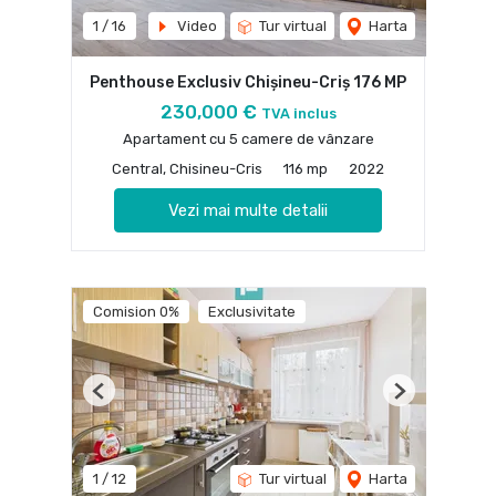
1
/
16
Video
Tur virtual
Harta
Penthouse Exclusiv Chișineu-Criș 176 MP
230,000 €
TVA inclus
Apartament cu 5 camere de vânzare
Central, Chisineu-Cris
116 mp
2022
Vezi mai multe detalii
Comision 0%
Exclusivitate
Previous
Next
1
/
12
Tur virtual
Harta