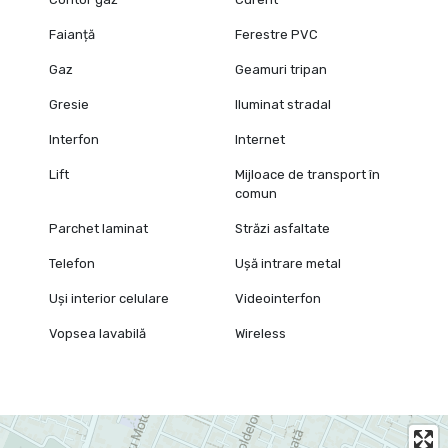
Faianță
Ferestre PVC
Gaz
Geamuri tripan
Gresie
Iluminat stradal
Interfon
Internet
Lift
Mijloace de transport în
comun
Parchet laminat
Străzi asfaltate
Telefon
Ușă intrare metal
Uși interior celulare
Videointerfon
Vopsea lavabilă
Wireless