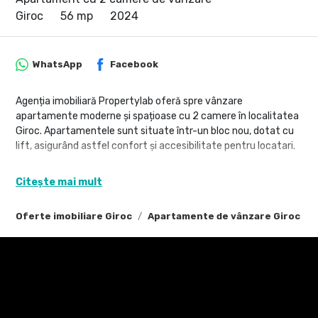
Giroc
56 mp
2024
WhatsApp
Facebook
Agenția imobiliară Propertylab oferă spre vânzare
apartamente moderne și spațioase cu 2 camere în localitatea
Giroc. Apartamentele sunt situate într-un bloc nou, dotat cu
lift, asigurând astfel confort și accesibilitate pentru locatari.
Tip imobil: Apartament 2 camere
Citește mai mult
Compartimentare: Bucătărie închisă, hol decomandat, 1 baie, 1
balcon mare si spațios
Oferte imobiliare Giroc
Apartamente de vânzare Giroc
Etaj: Disponibil la etajele 2 și 3
Suprafață utilă: 54,7 mp
Amplasare într-o zonă liniștită din Giroc
Vecinătăți: Magazine, școli, grădinițe, locuri de joacă
Bloc nou cu standarde moderne de construcție și finisaje de
calitate