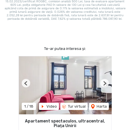
Te-ar putea interesa și:
Previous
Next
1
/
18
Video
Tur virtual
Harta
Apartament spectaculos, ultracentral,
Piața Unirii