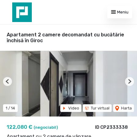
Meniu
Apartament 2 camere decomandat cu bucătărie
închisă în Giroc
Previous
Nex
1
/
14
Video
Tur virtual
Harta
122,080 €
ID CP2333338
(negociabil)
Apartament cu 2 camere de vânzare