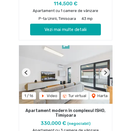
114,500 €
Apartament cu 1 camere de vânzare
P-ta Unirii, Timisoara
43 mp
Vezi mai multe detalii
Previous
Next
1
/
16
Video
Tur virtual
Harta
Apartament modern în complexul ISHO,
Timișoara
330,000 €
(negociabil)
Apartament cu 3 camere de vânzare