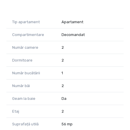
Tip apartament
Apartament
Compartimentare
Decomandat
Număr camere
2
Dormitoare
2
Număr bucătării
1
Număr băi
2
Geam la baie
Da
Etaj
2
Suprafață utilă
56 mp