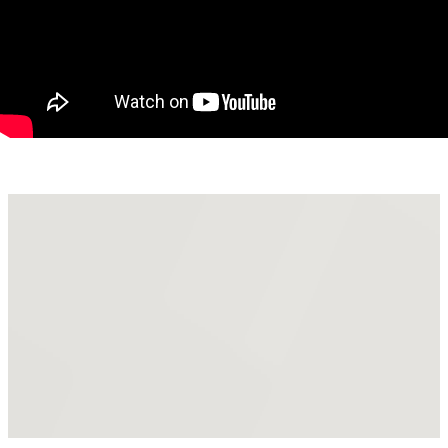
Pentru mai multe informații și pentru a programa o vizionare,
vă rugăm să ne contactați. Suntem aici să vă ajutăm să găsiți
locuința ideală pentru dvs.!
Daniela Ianc - consultant imobiliar PropertyLab
Telefon: 0722375289
mail: daniela.ianc@propertylab.ro
CP 2333338