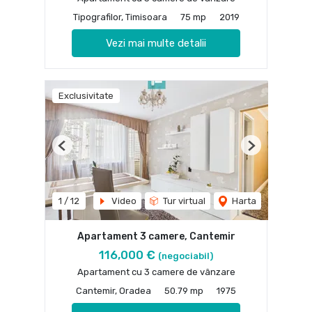
Tipografilor, Timisoara
75 mp
2019
Vezi mai multe detalii
Exclusivitate
Previous
Next
1
/
12
Video
Tur virtual
Harta
Apartament 3 camere, Cantemir
116,000 €
(negociabil)
Apartament cu 3 camere de vânzare
Cantemir, Oradea
50.79 mp
1975