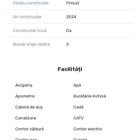
Stadiu construcție
Finisat
An construcție
2024
Construcție nouă
Da
Număr etaje clădire
3
Facilități
Acoperiș
Apă
Apometre
Bucătărie închisă
Cabină de duș
Cadă
Canalizare
CATV
Contor căldură
Contor electric
Contor gaz
Curent