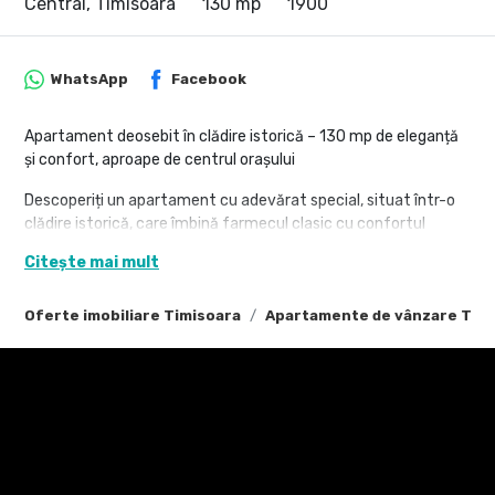
Central, Timisoara
130 mp
1900
WhatsApp
Facebook
Apartament deosebit în clădire istorică – 130 mp de eleganță
și confort, aproape de centrul orașului
Descoperiți un apartament cu adevărat special, situat într-o
clădire istorică, care îmbină farmecul clasic cu confortul
modern. Cu o suprafață generoasă de aproximativ 130 mp,
Citește mai mult
această proprietate este alegerea ideală pentru cei care
apreciază spațiile ample, luminoase și atmosfera autentică.
Oferte imobiliare Timisoara
Apartamente de vânzare Tim
Poziționat la etajul 2 din 2 (cu acoperiș), apartamentul oferă
liniște, intimitate și o priveliște plăcută.
Compartimentare:
living spațios cu bucătărie open-space
2 dormitoare confortabile
dressing
2 băi (baie principală cu jacuzzi pentru 2 persoane + baie de