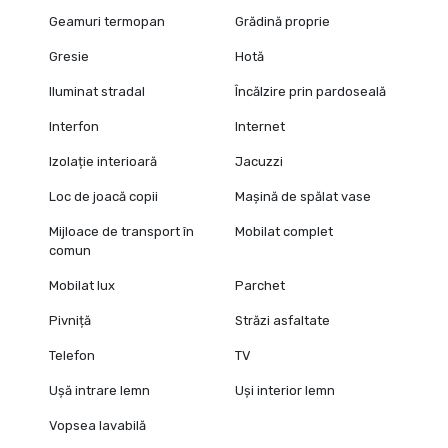
Geamuri termopan
Grădină proprie
Gresie
Hotă
Iluminat stradal
Încălzire prin pardoseală
Interfon
Internet
Izolație interioară
Jacuzzi
Loc de joacă copii
Mașină de spălat vase
Mijloace de transport în
Mobilat complet
comun
Mobilat lux
Parchet
Pivniță
Străzi asfaltate
Telefon
TV
Ușă intrare lemn
Uși interior lemn
Vopsea lavabilă