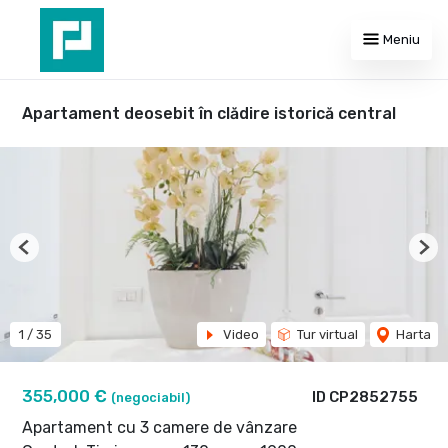
Meniu
Apartament deosebit în clădire istorică central
Previous
Nex
1
/
35
Video
Tur virtual
Harta
355,000 €
ID CP2852755
(negociabil)
Apartament cu 3 camere de vânzare