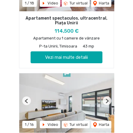
1
/
18
Video
Tur virtual
Harta
Apartament spectaculos, ultracentral,
Piața Unirii
114,500 €
Apartament cu 1 camere de vânzare
P-ta Unirii, Timisoara
43 mp
Vezi mai multe detalii
Previous
Next
1
/
16
Video
Tur virtual
Harta