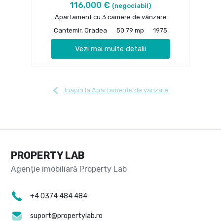
116,000 €
(negociabil)
Apartament cu 3 camere de vânzare
Cantemir, Oradea
50.79 mp
1975
Vezi mai multe detalii
Înapoi la Apartamente de vânzare
PROPERTY LAB
+4 0374 484 484
suport@propertylab.ro