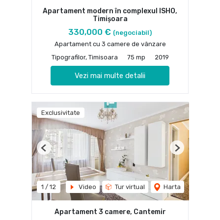
Apartament modern în complexul ISHO,
Timișoara
330,000 €
(negociabil)
Apartament cu 3 camere de vânzare
Tipografilor, Timisoara
75 mp
2019
Vezi mai multe detalii
Exclusivitate
Previous
Next
1
/
12
Video
Tur virtual
Harta
Apartament 3 camere, Cantemir