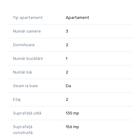
investitori (închiriere premium sau regim hotelier)
Pentru informații suplimentare, și disponibilitate, vă stăm la
Tip apartament
Apartament
dispoziție:
Număr camere
3
Daniela Ianc- 0722375289
daniela.ianc@propertylab.ro
Dormitoare
2
CP2852755
Număr bucătării
1
Număr băi
2
Geam la baie
Da
Etaj
2
Suprafață utilă
130 mp
Suprafață
156 mp
construită