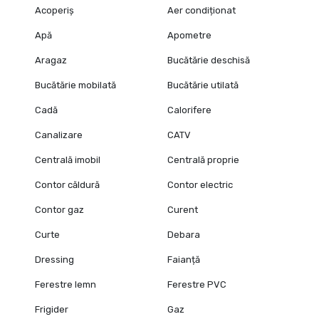
Acoperiș
Aer condiționat
Apă
Apometre
Aragaz
Bucătărie deschisă
Bucătărie mobilată
Bucătărie utilată
Cadă
Calorifere
Canalizare
CATV
Centrală imobil
Centrală proprie
Contor căldură
Contor electric
Contor gaz
Curent
Curte
Debara
Dressing
Faianță
Ferestre lemn
Ferestre PVC
Frigider
Gaz