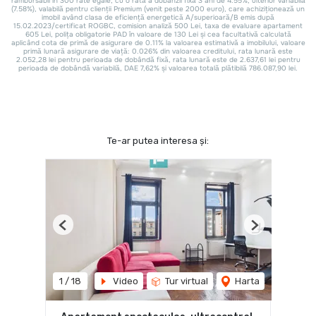
Te-ar putea interesa și:
Previous
Next
1
/
18
Video
Tur virtual
Harta