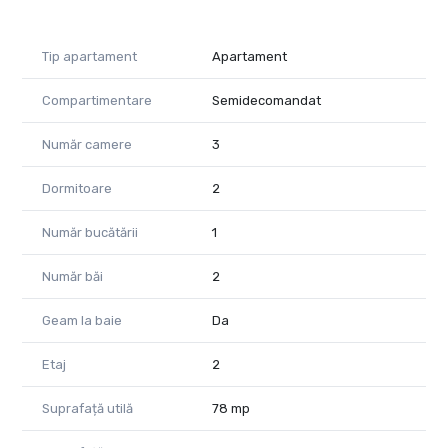
Tip apartament
Apartament
Compartimentare
Semidecomandat
Număr camere
3
Dormitoare
2
Număr bucătării
1
Număr băi
2
Geam la baie
Da
Etaj
2
Suprafață utilă
78 mp