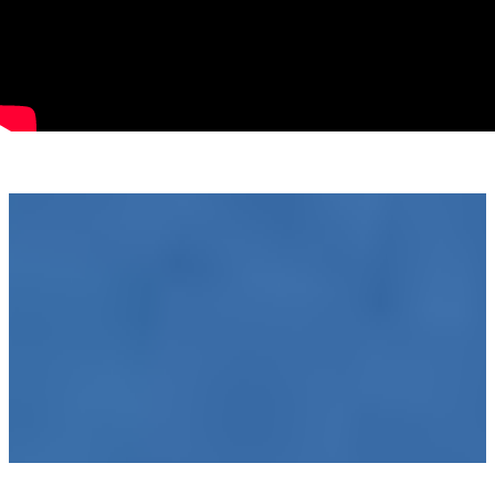
contactati!
Dina Driment - consultant imobiliar PropertyLab
Telefon : 0721869140
e-mail: dina.driment@propertylab.ro
CP2332636