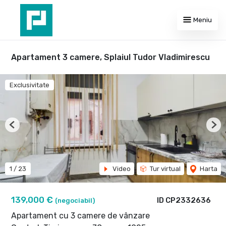
Meniu
Apartament 3 camere, Splaiul Tudor Vladimirescu
Exclusivitate
Previous
Nex
1
/
23
Video
Tur virtual
Harta
139,000 €
ID CP2332636
(negociabil)
Apartament cu 3 camere de vânzare