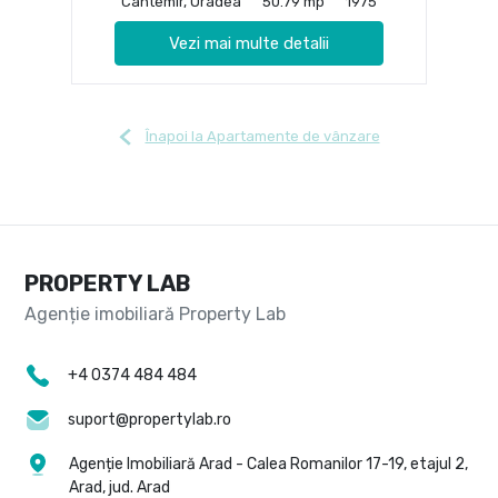
Cantemir, Oradea
50.79 mp
1975
Vezi mai multe detalii
Înapoi la Apartamente de vânzare
PROPERTY LAB
+4 0374 484 484
suport@propertylab.ro
Agenție Imobiliară Arad - Calea Romanilor 17-19, etajul 2,
Arad, jud. Arad