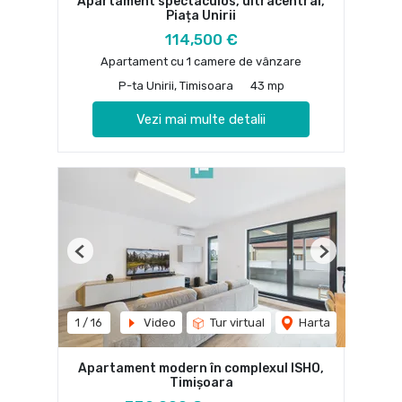
Apartament spectaculos, ultracentral,
Piața Unirii
114,500 €
Apartament cu 1 camere de vânzare
P-ta Unirii, Timisoara
43 mp
Vezi mai multe detalii
Previous
Next
1
/
16
Video
Tur virtual
Harta
Apartament modern în complexul ISHO,
Timișoara