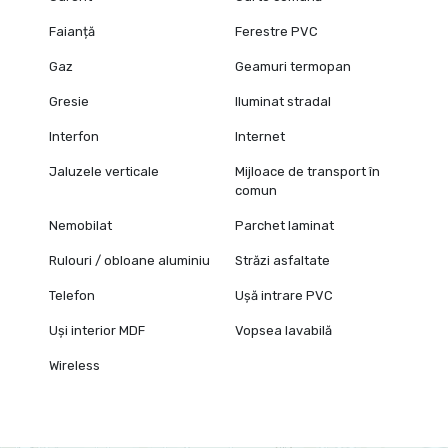
Faianță
Ferestre PVC
Gaz
Geamuri termopan
Gresie
Iluminat stradal
Interfon
Internet
Jaluzele verticale
Mijloace de transport în
comun
Nemobilat
Parchet laminat
Rulouri / obloane aluminiu
Străzi asfaltate
Telefon
Ușă intrare PVC
Uși interior MDF
Vopsea lavabilă
Wireless