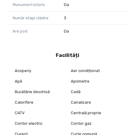
Monument Istoric
Da
Număr etaje clădire
3
Are pod
Da
Facilități
Acoperiș
Aer condiționat
Apă
Apometre
Bucătărie deschisă
Cadă
Calorifere
Canalizare
CATV
Centrală proprie
Contor electric
Contor gaz
Curent
Curte comună