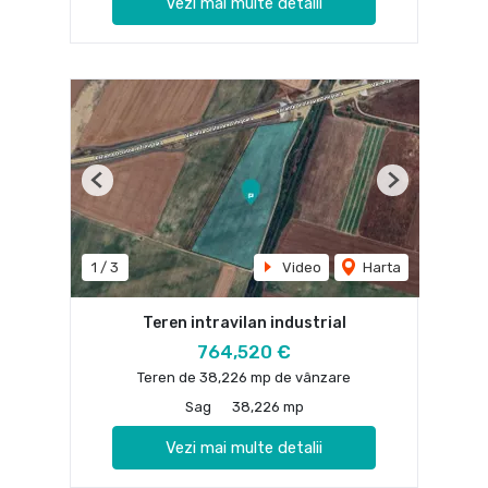
Vezi mai multe detalii
Previous
Next
1
/
3
Video
Harta
Teren intravilan industrial
764,520 €
Teren de 38,226 mp de vânzare
Sag
38,226 mp
Vezi mai multe detalii