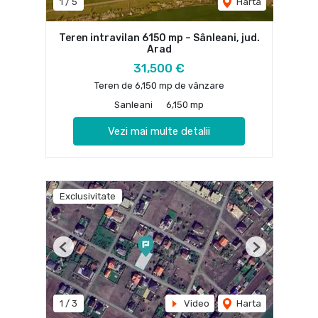
1
/
5
Harta
Teren intravilan 6150 mp – Sânleani, jud.
Arad
31,500 €
Teren de 6,150 mp de vânzare
Sanleani
6,150 mp
Vezi mai multe detalii
Exclusivitate
Previous
Next
1
/
3
Video
Harta