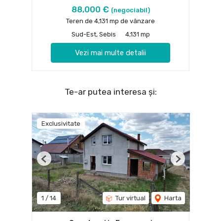
88,000 €
(negociabil)
Teren de 4,131 mp de vânzare
Sud-Est, Sebis
4,131 mp
Vezi mai multe detalii
Te-ar putea interesa și:
Exclusivitate
Previous
Next
1
/
14
Tur virtual
Harta