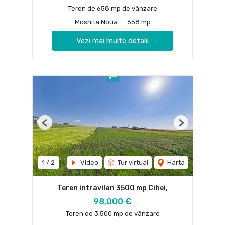
Teren de 658 mp de vânzare
Mosnita Noua
658 mp
Vezi mai multe detalii
Previous
Next
1
/
2
Video
Tur virtual
Harta
Teren intravilan 3500 mp Cihei,
98,000 €
Teren de 3,500 mp de vânzare