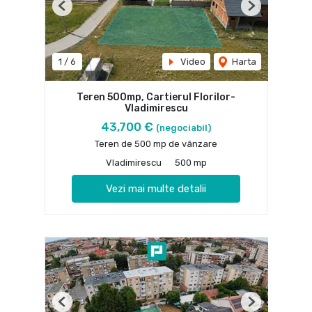
Previous
Next
1
/
6
Video
Harta
Teren 500mp, Cartierul Florilor-
Vladimirescu
43,700 €
(negociabil)
Teren de 500 mp de vânzare
Vladimirescu
500 mp
Vezi mai multe detalii
Previous
Next