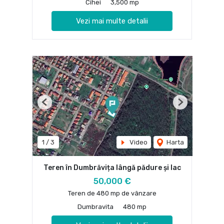
Cihei
3,500 mp
Vezi mai multe detalii
Previous
Next
1
/
3
Video
Harta
Teren în Dumbrăvița lângă pădure și lac
50,000 €
Teren de 480 mp de vânzare
Dumbravita
480 mp