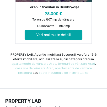
Teren intravilan în Dumbrăvița
98,000 €
Teren de 807 mp de vânzare
Dumbravita
807 mp
Vezi mai multe detalii
PROPERTY LAB, Agenție imobiliară Bucuresti, va ofera 1318
oferte imobiliare, actualizate la zi, din categorii precum
apartamente de vânzare Arad
,
terenuri de vânzare Arad
,
case vile de vânzare Arad
,
apartamente de vânzare
Timisoara
sau
spații industriale de închiriat Arad
.
PROPERTY LAB