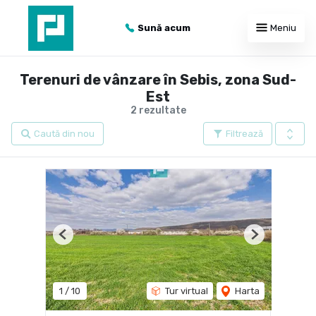
Sună acum
Meniu
Terenuri de vânzare în Sebis, zona Sud-
Est
2 rezultate
Caută din nou
Filtrează
Previous
Next
1
/
10
Tur virtual
Harta