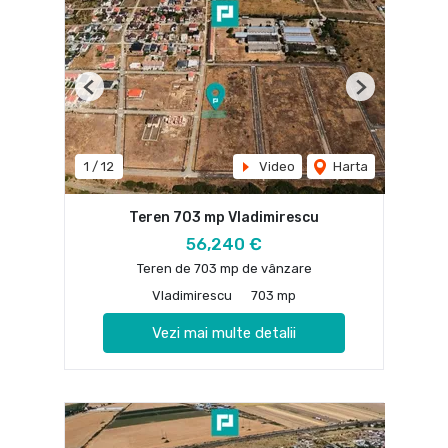
Previous
Next
1
/
12
Video
Harta
Teren 703 mp Vladimirescu
56,240 €
Teren de 703 mp de vânzare
Vladimirescu
703 mp
Vezi mai multe detalii