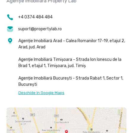
+4 0374 484 484
suport@propertylab.ro
Agenție Imobiliară Arad - Calea Romanilor 17-19, etajul 2,
Arad, jud. Arad
Agenție Imobiliară Timișoara - Strada Ion Ionescu de la
Brad 1, etajul 1, Timișoara, jud. Timiș
Agenție Imobiliară București - Strada Rabat 1, Sector 1,
București
Deschide în Google Maps