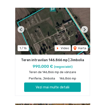
Previous
Next
1
/
16
Video
Harta
Teren intravilan 146.866 mp | Jimbolia
990,000 €
(negociabil)
Teren de 146,866 mp de vânzare
Periferie, Jimbolia
146,866 mp
Vezi mai multe detalii