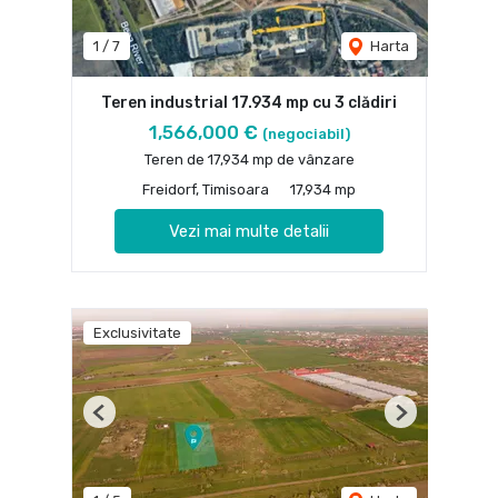
1
/
7
Harta
Teren industrial 17.934 mp cu 3 clădiri
1,566,000 €
(negociabil)
Teren de 17,934 mp de vânzare
Freidorf, Timisoara
17,934 mp
Vezi mai multe detalii
Exclusivitate
Previous
Next