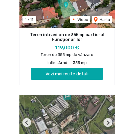
1
/
11
Video
Harta
Teren intravilan de 355mp cartierul
Funcționarilor
119,000 €
Teren de 355 mp de vânzare
Intim, Arad
355 mp
Vezi mai multe detalii
Previous
Next