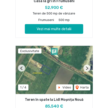
Casa la gri in Frumuseni
52,900 €
Teren de 500 mp de vânzare
Frumuseni
500 mp
Vezi mai multe detalii
Exclusivitate
Previous
Next
1
/
4
Video
Harta
Teren în spate la Lidl Moșnița Nouă
85,540 €