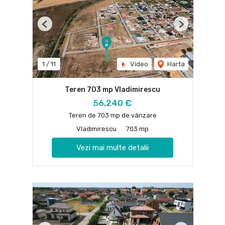
Previous
Next
1
/
11
Video
Harta
Teren 703 mp Vladimirescu
56,240 €
Teren de 703 mp de vânzare
Vladimirescu
703 mp
Vezi mai multe detalii