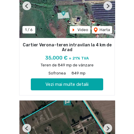
Previous
Next
1
/
6
Video
Harta
Cartier Verona–teren intravilan la 4 km de
Arad
35,000 €
+ 21% TVA
Teren de 849 mp de vânzare
Sofronea
849 mp
Vezi mai multe detalii
Previous
Next