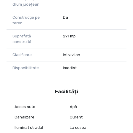
Pentru mai multe detalii sau pentru a programa o vizionare,
drum județean
mă puteți contacta:
Construcție pe
Da
Eugenia Oancea: 0744 549 059
teren
eugenia.oancea@propertylab.ro
CP2669747
Suprafață
291 mp
construită
Clasificare
Intravilan
Disponibilitate
Imediat
Facilități
Acces auto
Apă
Canalizare
Curent
Iluminat stradal
La șosea