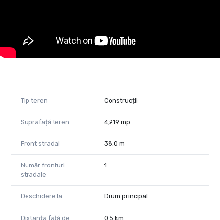
* Livada existentă: pomi fructiferi (preponderent pruni) cu
producție anuală de 3.000–4.000 kg
Alte avantaje:
* Utilități disponibile la proprietate: curent electric, apă,
canalizare
* Pe teren există două case bătrânești + anexe, ce pot fi
reabilitate sau demolate, în funcție de planul de investiție
* Acces excelent – proprietatea se află direct la asfalt și
Tip teren
Construcții
foarte aproape de centrul localității
Suprafață teren
4,919 mp
Oportunități:
* Ideal pentru construirea unei locuințe individuale sau a unui
Front stradal
38.0 m
complex rezidențial
* Posibilitate de exploatare agricolă (livadă și teren arabil)
Număr fronturi
1
* Perfect pentru pensiune, agropensiune sau proiecte
stradale
turistice datorită poziției și peisajului natural
Deschidere la
Drum principal
Preț de vânzare negociabil. Se acceptă orice modalitate de
plată.
Distanța față de
0.5 km