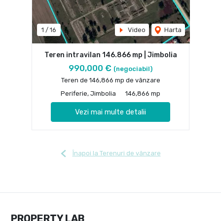
1
/
16
Video
Harta
Teren intravilan 146.866 mp | Jimbolia
990,000 €
(negociabil)
Teren de 146,866 mp de vânzare
Periferie, Jimbolia
146,866 mp
Vezi mai multe detalii
Înapoi la Terenuri de vânzare
PROPERTY LAB