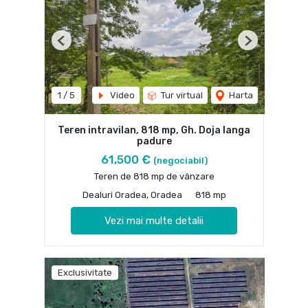
Previous
Next
1
/
5
Video
Tur virtual
Harta
Teren intravilan, 818 mp, Gh. Doja langa
padure
61,500 €
(negociabil)
Teren de 818 mp de vânzare
Dealuri Oradea, Oradea
818 mp
Vezi mai multe detalii
Exclusivitate