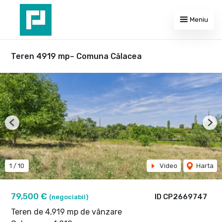
Meniu
Teren 4919 mp– Comuna Călacea
Previous
Nex
1
/
10
Video
Harta
79,500 €
ID CP2669747
(negociabil)
Teren de 4,919 mp de vânzare