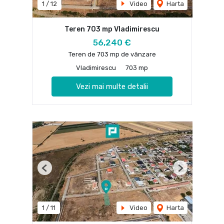
1
/
12
Video
Harta
Teren 703 mp Vladimirescu
56,240 €
Teren de 703 mp de vânzare
Vladimirescu
703 mp
Vezi mai multe detalii
Previous
Next
1
/
11
Video
Harta