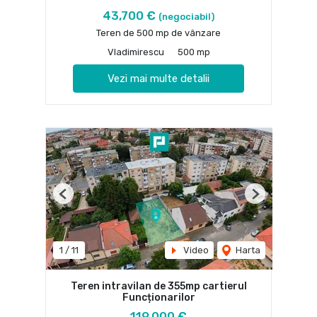
43,700 €
(negociabil)
Teren de 500 mp de vânzare
Vladimirescu
500 mp
Vezi mai multe detalii
Previous
Next
1
/
11
Video
Harta
Teren intravilan de 355mp cartierul
Funcționarilor
119,000 €