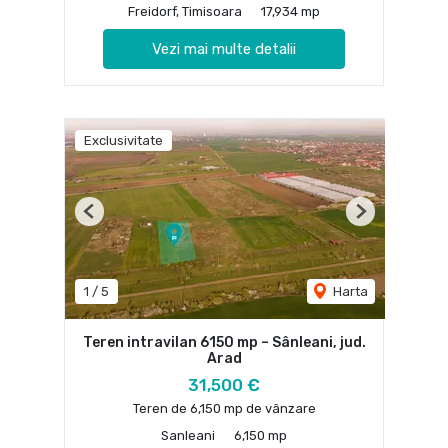
Freidorf, Timisoara
17,934 mp
Vezi mai multe detalii
Exclusivitate
Previous
Next
1
/
5
Harta
Teren intravilan 6150 mp – Sânleani, jud.
Arad
31,500 €
Teren de 6,150 mp de vânzare
Sanleani
6,150 mp