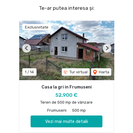
Te-ar putea interesa și:
Exclusivitate
Previous
Next
1
/
14
Tur virtual
Harta
Casa la gri in Frumuseni
52,900 €
Teren de 500 mp de vânzare
Frumuseni
500 mp
Vezi mai multe detalii