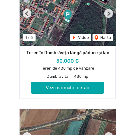
Previous
Next
1
/
3
Video
Harta
Teren în Dumbrăvița lângă pădure și lac
50,000 €
Teren de 480 mp de vânzare
Dumbravita
480 mp
Vezi mai multe detalii