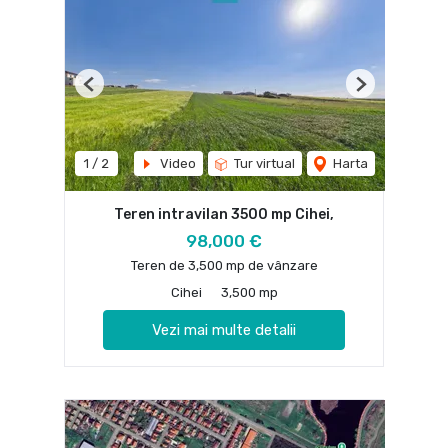
Previous
Next
1
/
2
Video
Tur virtual
Harta
Teren intravilan 3500 mp Cihei,
98,000 €
Teren de 3,500 mp de vânzare
Cihei
3,500 mp
Vezi mai multe detalii