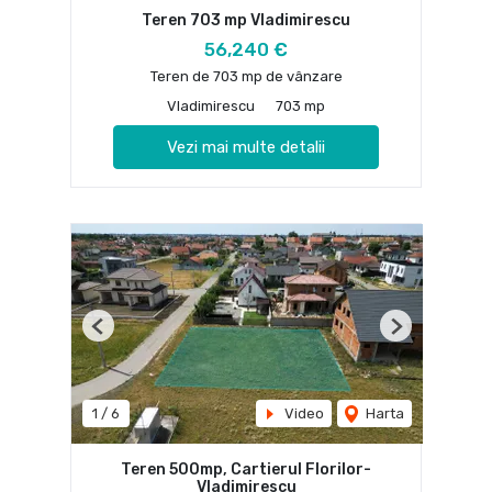
Teren 703 mp Vladimirescu
56,240 €
Teren de 703 mp de vânzare
Vladimirescu
703 mp
Vezi mai multe detalii
Previous
Next
1
/
6
Video
Harta
Teren 500mp, Cartierul Florilor-
Vladimirescu