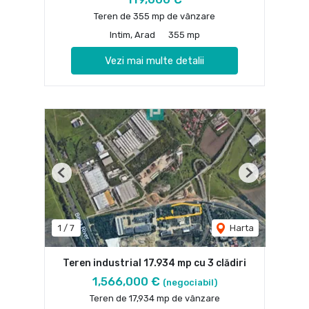
Teren de 355 mp de vânzare
Intim, Arad
355 mp
Vezi mai multe detalii
Previous
Next
1
/
7
Harta
Teren industrial 17.934 mp cu 3 clădiri
1,566,000 €
(negociabil)
Teren de 17,934 mp de vânzare