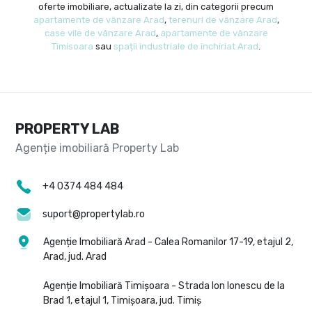
oferte imobiliare, actualizate la zi, din categorii precum
apartamente de vânzare Arad
,
terenuri de vânzare Arad
,
case vile de vânzare Arad
,
apartamente de vânzare
Timisoara
sau
spații industriale de închiriat Arad
.
PROPERTY LAB
+4 0374 484 484
suport@propertylab.ro
Agenție Imobiliară Arad - Calea Romanilor 17-19, etajul 2,
Arad, jud. Arad
Agenție Imobiliară Timișoara - Strada Ion Ionescu de la
Brad 1, etajul 1, Timișoara, jud. Timiș