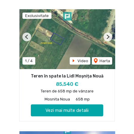
Exclusivitate
Previous
Next
1
/
4
Video
Harta
Teren în spate la Lidl Moșnița Nouă
85,540 €
Teren de 658 mp de vânzare
Mosnita Noua
658 mp
Vezi mai multe detalii