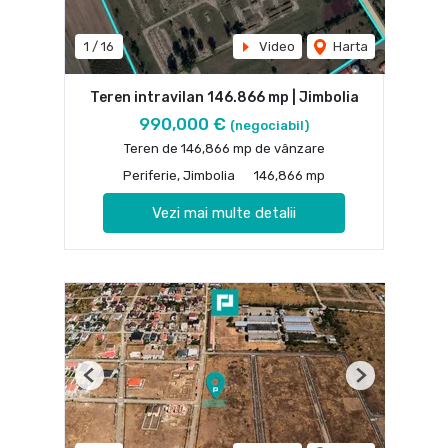
1
/
16
Video
Harta
Teren intravilan 146.866 mp | Jimbolia
990,000 €
(negociabil)
Teren de 146,866 mp de vânzare
Periferie, Jimbolia
146,866 mp
Vezi mai multe detalii
Previous
Next