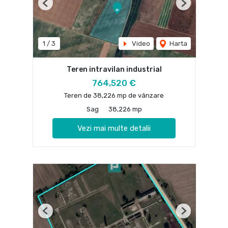
Previous
Next
1
/
3
Video
Harta
Teren intravilan industrial
764,520 €
Teren de 38,226 mp de vânzare
Sag
38,226 mp
Vezi mai multe detalii
Previous
Next