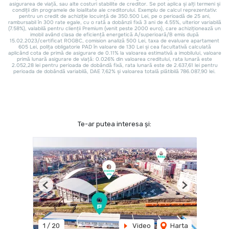
Te-ar putea interesa și:
Previous
Next
1
/
20
Video
Harta