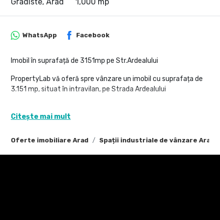
Gradiste, Arad
1,000 mp
WhatsApp
Facebook
Imobil în suprafață de 3151mp pe Str.Ardealului
PropertyLab vă oferă spre vânzare un imobil cu suprafața de
3.151 mp, situat în intravilan, pe Strada Ardealului
Ideal pentru
Citește mai mult
Terenul include mai multe construcții funcționale:
-atelier cu garaj
Oferte imobiliare Arad
Spații industriale de vânzare Arad
-atelier cu magazie
-clădire de birouri cu hală de reparații
-cabină portar
Pentru alte tipuri de investiții, este necesară întocmirea și
aprobarea documentațiilor de urbanism conform legislației în
vigoare.