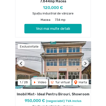
7.844mp Macea
120,000 €
Spațiu industrial de vânzare
Macea
734 mp
Vezi mai multe detalii
Exclusivitate
Previous
Next
1
/
28
Video
Tur virtual
Harta
Imobil Mixt– Ideal Pentru Birouri, Showroom
950,000 €
(negociabil) TVA inclus