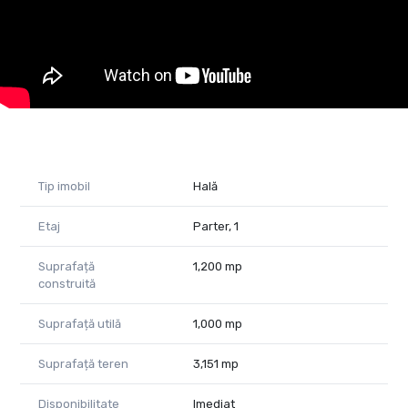
Potrivit pentru: proiect rezidențial, showroom, spațiu logistic,
clinici, birouri, service auto.
În urma elaborării unui PUZ complet și corect fundamentat,
terenul poate fi optimizat din punct de vedere urbanistic și
destinat realizării unui ansamblu rezidențial
Pentru toate detaliile de care aveți nevoie sau programarea
unei vizionări, contactați-mă!
Andreea Covaci – Consultant imobiliar Property Lab
Tip imobil
Hală
Telefon: 0751479311
E-mail: andreea.covaci@propertylab.ro
Etaj
Parter, 1
CP2794513
Suprafață
1,200 mp
construită
Suprafață utilă
1,000 mp
Suprafață teren
3,151 mp
Disponibilitate
Imediat