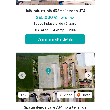
Hală industrială 432mp în zona UTA
265,000 €
+ 21% TVA
Spațiu industrial de vânzare
UTA, Arad
432 mp
2007
Vezi mai multe detalii
Previous
Next
1
/
7
Video
Harta
Spațiu depozitare 734mp și teren de