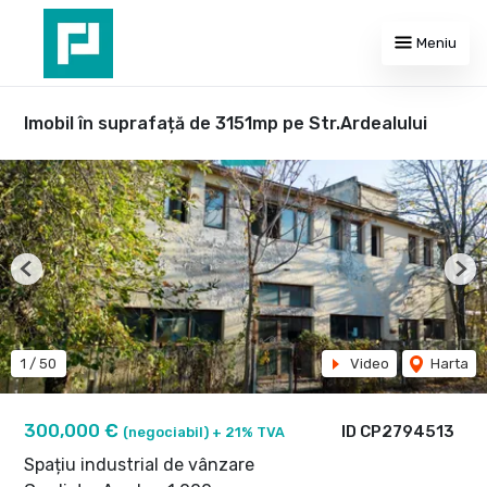
Meniu
Imobil în suprafață de 3151mp pe Str.Ardealului
Previous
Nex
1
/
50
Video
Harta
300,000 €
ID CP2794513
(negociabil) + 21% TVA
Spațiu industrial de vânzare