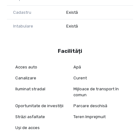
Cadastru
Există
Intabulare
Există
Facilități
Acces auto
Apă
Canalizare
Curent
Iluminat stradal
Mijloace de transport în
comun
Oportunitate de investiții
Parcare deschisă
Străzi asfaltate
Teren împrejmuit
Uși de acces