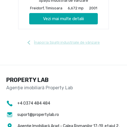
Spațiu industrial de vânzare
Freidorf, Timisoara
6,672 mp
2001
Vezi mai multe detalii
Înapoi la Spații industriale de vânzare
PROPERTY LAB
+4 0374 484 484
suport@propertylab.ro
Agenție Imobiliară Arad - Calea Romanilor 17-19, etajul 2,