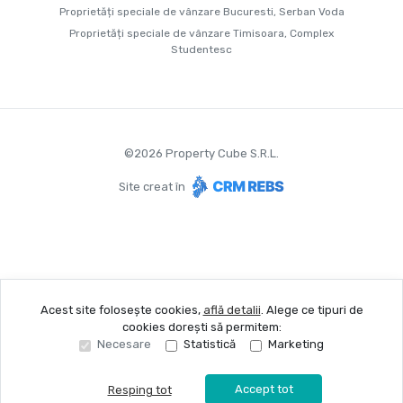
Proprietăți speciale de vânzare Bucuresti, Serban Voda
Proprietăți speciale de vânzare Timisoara, Complex
Studentesc
©
2026
Property Cube S.R.L.
Site creat în
Acest site folosește cookies,
află detalii
.
Alege ce tipuri de
cookies dorești să permitem:
Necesare
Statistică
Marketing
Accept tot
Resping tot
Sună acum
Solicită vizionare