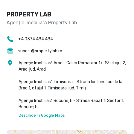
PROPERTY LAB
+4 0374 484 484
suport@propertylab.ro
Agenție Imobiliară Arad - Calea Romanilor 17-19, etajul 2,
Arad, jud. Arad
Agenție Imobiliară Timișoara - Strada Ion Ionescu de la
Brad 1, etajul 1, Timișoara, jud. Timiș
Agenție Imobiliară București - Strada Rabat 1, Sector 1,
București
Deschide în Google Maps