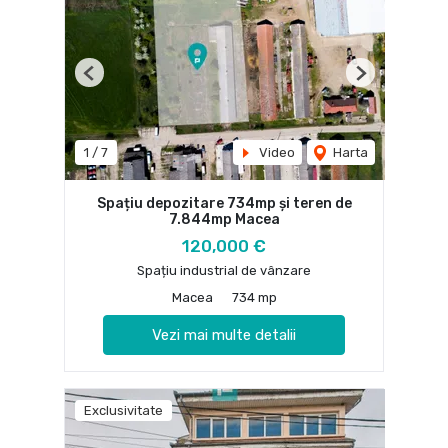
Previous
Next
1
/
7
Video
Harta
Spațiu depozitare 734mp și teren de
7.844mp Macea
120,000 €
Spațiu industrial de vânzare
Macea
734 mp
Vezi mai multe detalii
Exclusivitate