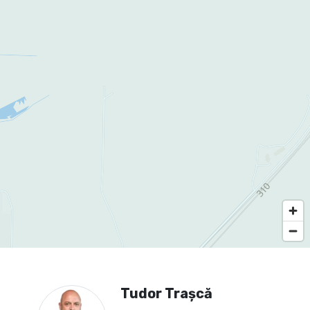
Tudor Trașcă