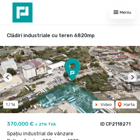
Meniu
Clădiri industriale cu teren 6820mp
Previous
Nex
1
/
16
Video
Harta
370,000 €
ID CP2118271
+ 21% TVA
Spațiu industrial de vânzare