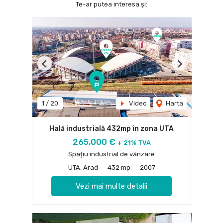
Te-ar putea interesa și:
Previous
Next
1
/
20
Video
Harta
Hală industrială 432mp în zona UTA
265,000 €
+ 21% TVA
Spațiu industrial de vânzare
UTA, Arad
432 mp
2007
Vezi mai multe detalii