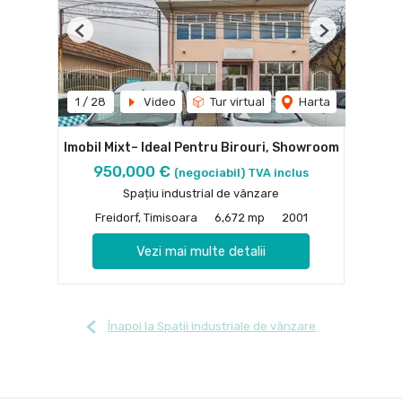
Previous
Next
1
/
28
Video
Tur virtual
Harta
Imobil Mixt– Ideal Pentru Birouri, Showroom
950,000 €
(negociabil) TVA inclus
Spațiu industrial de vânzare
Freidorf, Timisoara
6,672 mp
2001
Vezi mai multe detalii
Înapoi la Spații industriale de vânzare