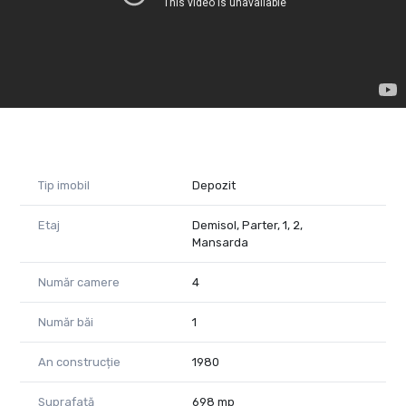
Facilități:
– acces facil dinspre drumul național
– acces TIR
– locuri de parcare
– curent trifazic
Utilități – apă, curent, canalizare.
Căutați un spațiu pentru afacerea ta?
Sună și cere detalii!
Tip imobil
Depozit
Tudor Trasca – Consultant imobiliar PropertyLab
Etaj
Demisol, Parter, 1, 2,
Mansarda
Telefon: 0730 650 235
Email: tudor.trasca@propertylab.ro
Număr camere
4
Andreea Covaci - Consultant Imobiliar PropertyLab
Număr băi
1
Telefon: 0751479311
An construcție
1980
Email: andreea.covaci@propertylab.ro
Suprafață
698 mp