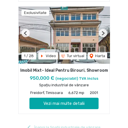
Exclusivitate
Previous
Next
1
/
28
Video
Tur virtual
Harta
Imobil Mixt– Ideal Pentru Birouri, Showroom
950,000 €
(negociabil) TVA inclus
Spațiu industrial de vânzare
Freidorf, Timisoara
6,672 mp
2001
Vezi mai multe detalii
Înapoi la Spații industriale de vânzare