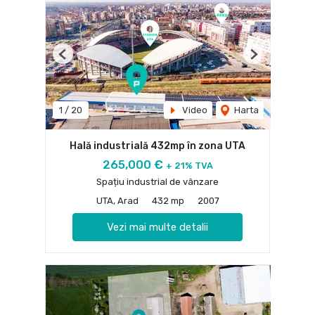
Previous
Next
1
/
20
Video
Harta
Hală industrială 432mp în zona UTA
265,000 €
+ 21% TVA
Spațiu industrial de vânzare
UTA, Arad
432 mp
2007
Vezi mai multe detalii