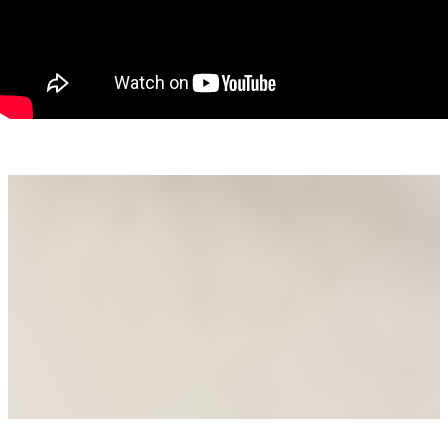
posibilități de parcare sau extindere. Accesul se face la nivelul
solului, fără rampă de încărcare/descărcare.
Caracteristici principale:
Destinație: industrială (producție / depozitare)
Tip imobil: hală
Regim de înălțime: Parter
Înălțime interioară: 4 m
Suprafață construită: 1.350 mp
Suprafață utilă: 1.100 mp
Suprafață birouri: 100 mp
Teren: 2.655 mp
Compartimentare: open space
3 camere