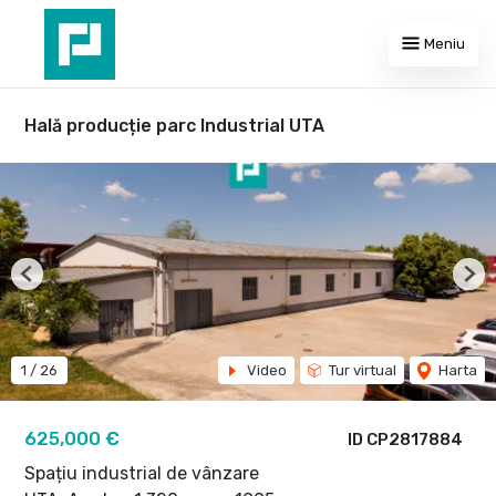
Meniu
Hală producție parc Industrial UTA
Previous
Nex
1
/
26
Video
Tur virtual
Harta
625,000 €
ID CP2817884
Spațiu industrial de vânzare