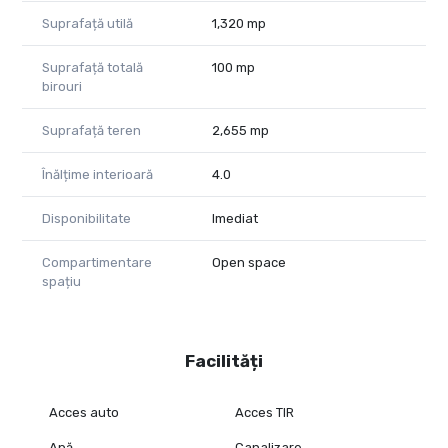
Cod proprietate 2817884
Suprafață utilă
1,320 mp
Suprafață totală
100 mp
birouri
Suprafață teren
2,655 mp
Înălțime interioară
4.0
Disponibilitate
Imediat
Compartimentare
Open space
spațiu
Facilități
Acces auto
Acces TIR
Apă
Canalizare