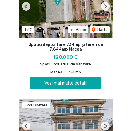
Previous
Next
1
/
7
Video
Harta
Spațiu depozitare 734mp și teren de
7.844mp Macea
120,000 €
Spațiu industrial de vânzare
Macea
734 mp
Vezi mai multe detalii
Exclusivitate
Previous
Next