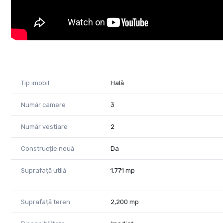
Încălzirea halei se face cu suflante pe gaz.
Încălzirea birourilor și a vestiarelor se face cu calorifere 
Energie verde:
Panouri solare care asigură apă caldă menajeră și energi
Pentru vizionare vă rog să mă contactați la: 0755 083 7
Tip imobil
Hală
Cod Proprietate: CP1721904
Număr camere
3
Număr vestiare
2
Construcție nouă
Da
Suprafață utilă
1,771 mp
Suprafață teren
2,200 mp