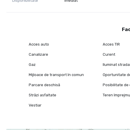
Disponibilitate
Imediat
Fac
Acces auto
Acces TIR
Canalizare
Curent
Gaz
Iluminat strada
Mijloace de transport în comun
Oportunitate de
Parcare deschisă
Posibilitate d
Străzi asfaltate
Teren împrejmu
Vestiar