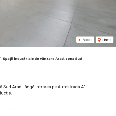
Video
Harta
Spații industriale de vânzare Arad, zona Sud
ală Sud Arad, lângă intrarea pe Autostrada A1.
ducție.
tare: 135 mp