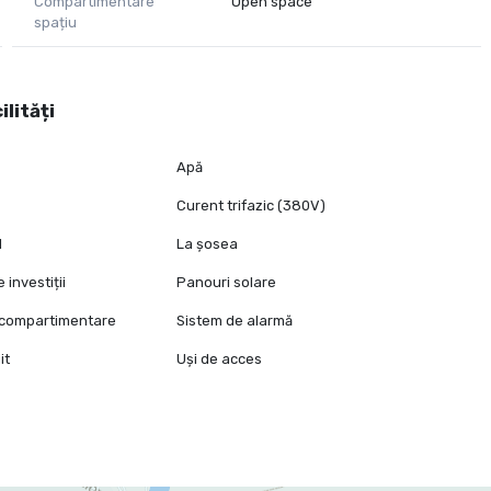
Compartimentare
Open space
spațiu
ilități
Apă
Curent trifazic (380V)
l
La șosea
 investiții
Panouri solare
e compartimentare
Sistem de alarmă
it
Uși de acces