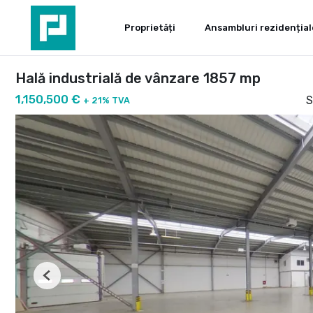
Proprietăți
Ansambluri rezidențial
Hală industrială de vânzare 1857 mp
1,150,500 €
S
+ 21% TVA
Previous