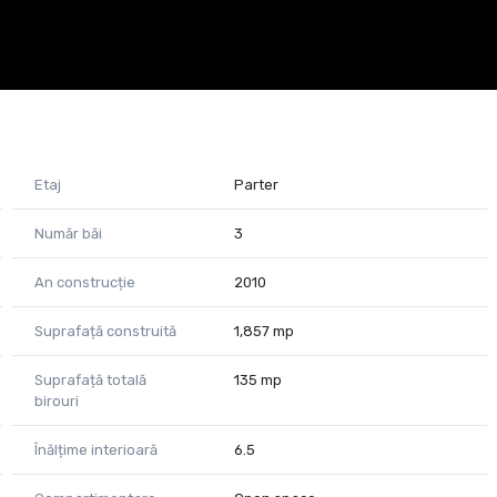
electrice.
a electrică pentru părțile comune.
64 Raluca Marinescu
Etaj
Parter
Număr băi
3
An construcție
2010
Suprafață construită
1,857 mp
Suprafață totală
135 mp
birouri
Înălțime interioară
6.5