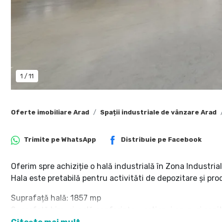
1
/
11
Oferte imobiliare Arad
Spații industriale de vânzare Arad
Trimite pe
WhatsApp
Distribuie pe
Facebook
Oferim spre achiziție o hală industrială în Zona Industri
Hala este pretabilă pentru activităti de depozitare și pro
Suprafață hală: 1857 mp
Suprafață birouri, sală conferințe, vestiar și grupuri sani