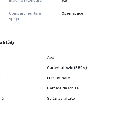
Înălțime interioară
6.5
Compartimentare
Open space
spațiu
ilități
Apă
Curent trifazic (380V)
l
Luminatoare
Parcare deschisă
mă
Străzi asfaltate