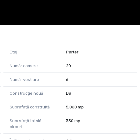
a electrică pentru părțile comune.
64 Raluca Marinescu
Etaj
Parter
Număr camere
20
Număr vestiare
6
Construcție nouă
Da
Suprafață construită
5,060 mp
Suprafață totală
350 mp
birouri