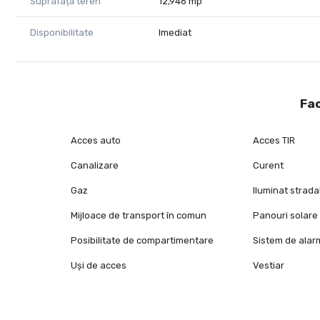
Suprafață teren
12,946 mp
Disponibilitate
Imediat
Fac
Acces auto
Acces TIR
Canalizare
Curent
Gaz
Iluminat strada
Mijloace de transport în comun
Panouri solare
Posibilitate de compartimentare
Sistem de alar
Uși de acces
Vestiar