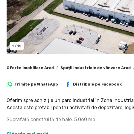
1
/
16
Oferte imobiliare Arad
Spații industriale de vânzare Arad
Trimite pe
WhatsApp
Distribuie pe
Facebook
Oferim spre achiziție un parc industrial în Zona Industria
Acesta este pretabil pentru activităti de depozitare, logis
Suprafață construită de hale: 5.060 mp
Suprafață totală teren: 12.946 mp
Înălțime utilă 6.5 m.