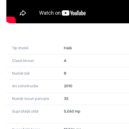
Energie verde:
Panouri solare care asigură apă caldă menajeră și energi
Pentru vizionare vă rog să mă contactați la: 0755 083 7
Cod Proprietate: CP1724493
Tip imobil
Hală
Clasă birouri
A
Număr băi
8
An construcție
2010
Număr locuri parcare
35
Suprafață utilă
5,060 mp