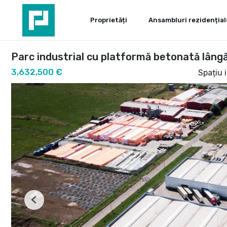
Proprietăți
Ansambluri rezidențial
Parc industrial cu platformă betonată lângă
3,632,500 €
Spațiu 
Previous