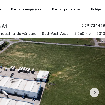
e
Pentru cumpărători
Pentru proprietari
Echipa
 A1
ID CP1724493
industrial de vânzare
Sud-Vest, Arad
5,060 mp
2010
Next