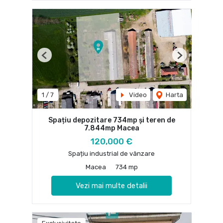
Previous
Next
1
/
7
Video
Harta
Spațiu depozitare 734mp și teren de
7.844mp Macea
120,000 €
Spațiu industrial de vânzare
Macea
734 mp
Vezi mai multe detalii