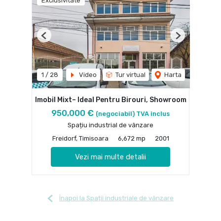
Exclusivitate
Previous
Next
1
/
28
Video
Tur virtual
Harta
Imobil Mixt– Ideal Pentru Birouri, Showroom
950,000 €
(negociabil) TVA inclus
Spațiu industrial de vânzare
Freidorf, Timisoara
6,672 mp
2001
Vezi mai multe detalii
Înapoi la Spații industriale de vânzare