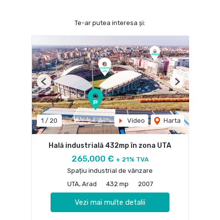
Te-ar putea interesa și:
Previous
Next
1
/
20
Video
Harta
Hală industrială 432mp în zona UTA
265,000 €
+ 21% TVA
Spațiu industrial de vânzare
UTA, Arad
432 mp
2007
Vezi mai multe detalii