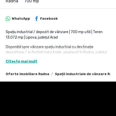
Radna
700 mp
WhatsApp
Facebook
Spațiu industrial / depozit de vânzare | 700 mp utili | Teren
13.072 mp | Lipova, județul Arad
Disponibil spre vânzare spațiu industrial cu destinație
depozitare / activități industriale, amplasat în Radna, județul
Arad, pe Strada Maria Radna nr. 10, beneficiind de acces facil și
Citește mai mult
suprafețe generoase, potrivite pentru multiple tipuri de
activitate economică.
Oferte imobiliare Radna
Spații industriale de vânzare Rad
Proprietatea este dezvoltată pe un teren de 13.072 mp,
având o suprafață utilă de aproximativ 700 mp, dispusă
integral la parter, oferind funcționalitate optimă pentru
activități logistice, depozitare, producție ușoară sau servicii
industriale.
Caracteristici principale:
Tip proprietate: Spațiu industrial / depozit