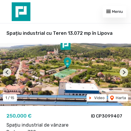
Meniu
Spațiu industrial cu Teren 13.072 mp în Lipova
Previous
Nex
1
/
15
Video
Harta
250,000 €
ID CP3099407
Spațiu industrial de vânzare