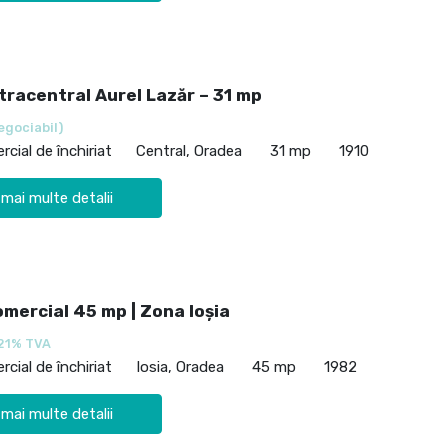
tracentral Aurel Lazăr – 31 mp
egociabil)
cial de închiriat
Central, Oradea
31 mp
1910
 mai multe detalii
mercial 45 mp | Zona Ioșia
21% TVA
cial de închiriat
Iosia, Oradea
45 mp
1982
 mai multe detalii