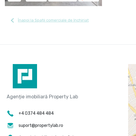
Înapoi la Spații comerciale de închiriat
+4 0374 484 484
suport@propertylab.ro