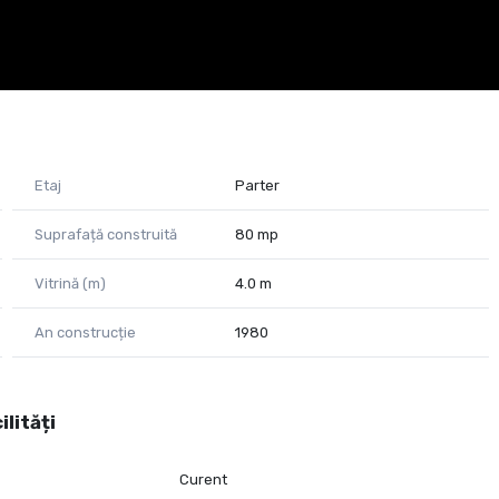
Etaj
Parter
Suprafață construită
80 mp
Vitrină (m)
4.0 m
An construcție
1980
ilități
Curent