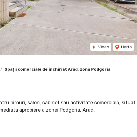
Video
Harta
Spații comerciale de închiriat Arad, zona Podgoria
ntru birouri, salon, cabinet sau activitate comercială, situat
n imediata apropiere a zonei Podgoria, Arad.
e mijloace de transport și puncte de interes