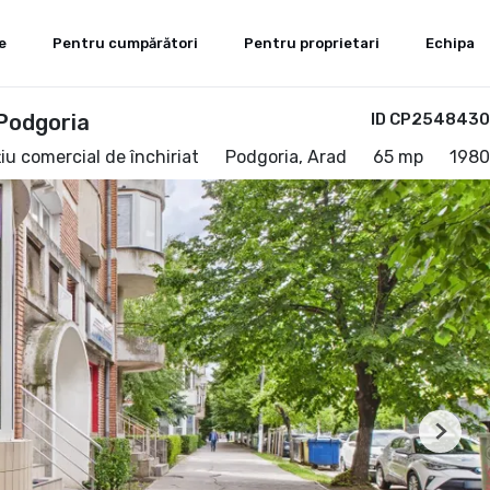
e
Pentru cumpărători
Pentru proprietari
Echipa
 Podgoria
ID CP2548430
iu comercial de închiriat
Podgoria, Arad
65 mp
1980
Next