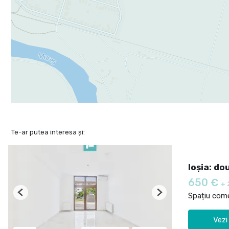
Te-ar putea interesa și:
Ioșia: do
650 €
+ 
Spațiu comer
Previous
Next
Vezi