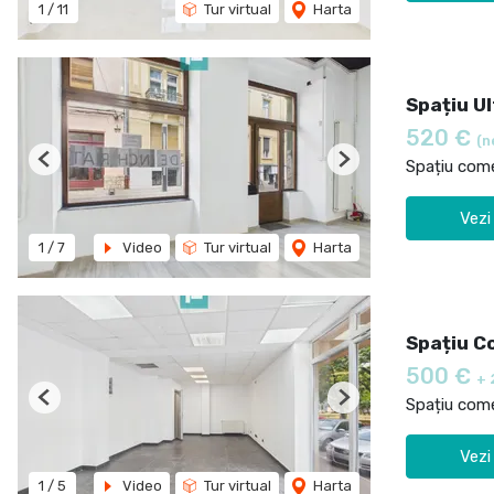
1
/
11
Tur virtual
Harta
Spațiu Ul
520 €
(n
Spațiu comer
Previous
Next
Vezi
1
/
7
Video
Tur virtual
Harta
Spațiu Co
500 €
+ 
Spațiu comer
Previous
Next
Vezi
1
/
5
Video
Tur virtual
Harta