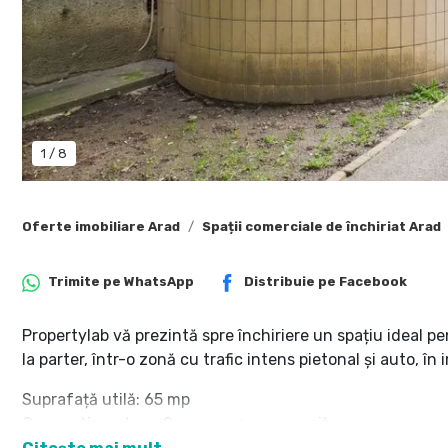
1
/
8
Oferte imobiliare Arad
Spații comerciale de închiriat Arad
Trimite pe
WhatsApp
Distribuie pe
Facebook
Propertylab vă prezintă spre închiriere un spațiu ideal pe
la parter, într-o zonă cu trafic intens pietonal și auto, î
Suprafață utilă: 65 mp
Compartimentare: 2 camere + grup sanitar
Locație: zonă centrală, vizibilitate excelentă, aproape d