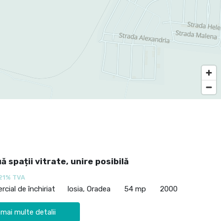
uă spații vitrate, unire posibilă
21% TVA
cial de închiriat
Iosia, Oradea
54 mp
2000
 mai multe detalii