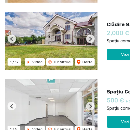
Clădire 8
2,000 
Spațiu comer
Previous
Next
Vezi
1
/
17
Video
Tur virtual
Harta
Spațiu Co
500 €
+ 
Spațiu comer
Previous
Next
Vezi
1
/
5
Video
Tur virtual
Harta