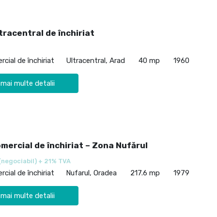
tracentral de închiriat
cial de închiriat
Ultracentral, Arad
40 mp
1960
 mai multe detalii
mercial de închiriat – Zona Nufărul
(negociabil) + 21% TVA
cial de închiriat
Nufarul, Oradea
217.6 mp
1979
 mai multe detalii