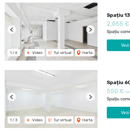
Spațiu 13
2,055 
Spațiu comer
Previous
Next
Vezi
1
/
6
Video
Tur virtual
Harta
Spațiu 60
550 €
(n
Spațiu comer
Previous
Next
Vezi
1
/
3
Video
Tur virtual
Harta