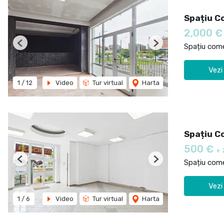
Spațiu Co
2,000 
Spațiu comer
Previous
Next
Vezi
1
/
12
Video
Tur virtual
Harta
Spațiu C
500 €
+ 
Spațiu comer
Previous
Next
Vezi
1
/
6
Video
Tur virtual
Harta