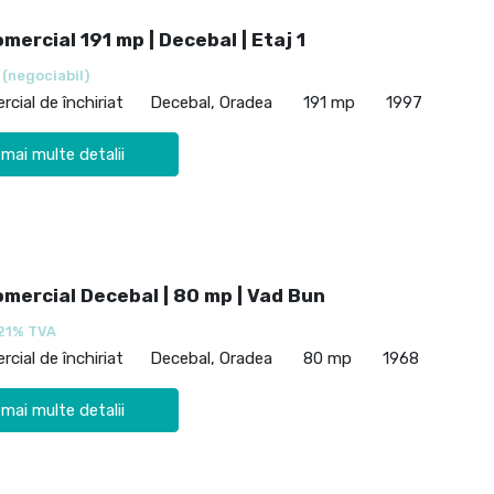
mercial 191 mp | Decebal | Etaj 1
€
(negociabil)
cial de închiriat
Decebal, Oradea
191 mp
1997
 mai multe detalii
omercial Decebal | 80 mp | Vad Bun
21% TVA
cial de închiriat
Decebal, Oradea
80 mp
1968
 mai multe detalii