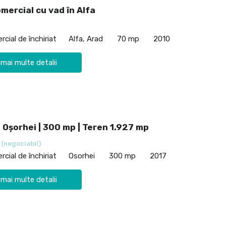
mercial cu vad în Alfa
cial de închiriat
Alfa, Arad
70 mp
2010
 mai multe detalii
 Oșorhei | 300 mp | Teren 1.927 mp
€
(negociabil)
cial de închiriat
Osorhei
300 mp
2017
 mai multe detalii