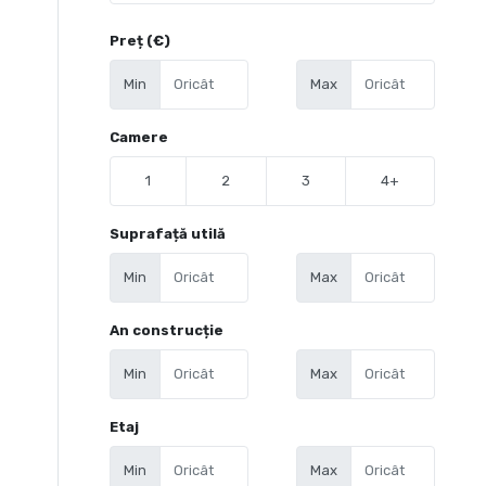
Preț (€)
Min
Max
Camere
1
2
3
4+
Suprafață utilă
Min
Max
An construcție
Min
Max
Etaj
Min
Max