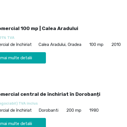
omercial 100 mp | Calea Aradului
21% TVA
cial de închiriat
Calea Aradului, Oradea
100 mp
2010
 mai multe detalii
mercial central de închiriat în Dorobanți
egociabil) TVA inclus
cial de închiriat
Dorobanti
200 mp
1980
 mai multe detalii