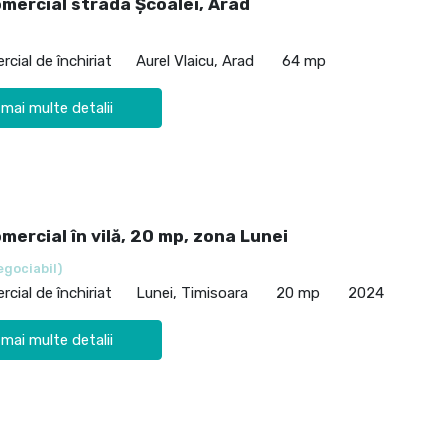
omercial strada Școalei, Arad
cial de închiriat
Aurel Vlaicu, Arad
64 mp
 mai multe detalii
mercial în vilă, 20 mp, zona Lunei
egociabil)
cial de închiriat
Lunei, Timisoara
20 mp
2024
 mai multe detalii