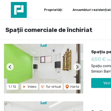
Proprietăți
Ansambluri rezidențial
Spații comerciale de închiriat
Spațiu p
650 €
(n
Spațiu comer
Previous
Next
Simion Barn
Vezi
1
/
12
Video
Tur virtual
Harta