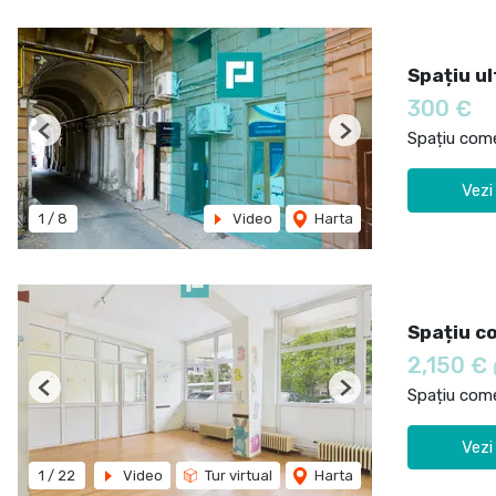
Spațiu ul
300 €
Spațiu comer
Previous
Next
Vezi
1
/
8
Video
Harta
Spațiu co
2,150 €
Spațiu comer
Previous
Next
Vezi
1
/
22
Video
Tur virtual
Harta