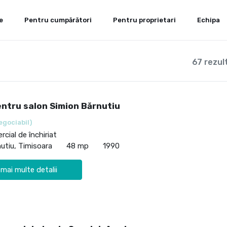
e
Pentru cumpărători
Pentru proprietari
Echipa
67 rezul
entru salon Simion Bărnutiu
egociabil)
cial de închiriat
utiu, Timisoara
48 mp
1990
 mai multe detalii