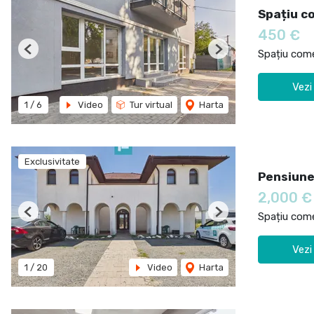
Spațiu co
450 €
Spațiu comer
Previous
Next
Vezi
1
/
6
Video
Tur virtual
Harta
Exclusivitate
Pensiune
2,000 
Spațiu comer
Previous
Next
Vezi
1
/
20
Video
Harta