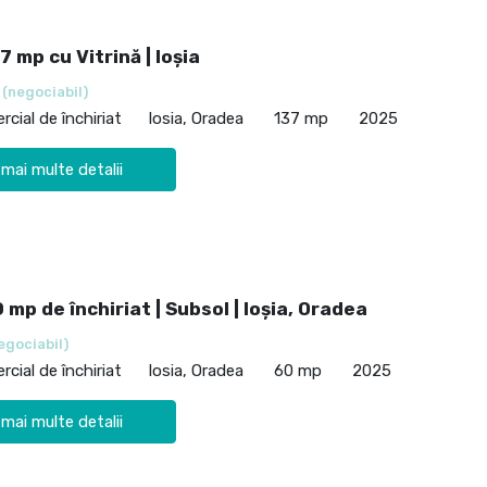
7 mp cu Vitrină | Ioșia
€
(negociabil)
cial de închiriat
Iosia, Oradea
137 mp
2025
 mai multe detalii
 mp de închiriat | Subsol | Ioșia, Oradea
egociabil)
cial de închiriat
Iosia, Oradea
60 mp
2025
 mai multe detalii