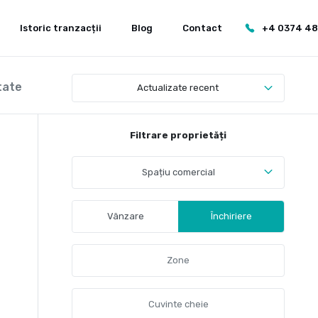
Istoric tranzacții
Blog
Contact
+4 0374 4
tate
Actualizate recent
Filtrare proprietăți
Spațiu comercial
Vânzare
Închiriere