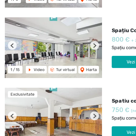
Spațiu C
800 €
+ 
Spațiu comer
Previous
Next
Vezi
1
/
15
Video
Tur virtual
Harta
Exclusivitate
Spatiu co
750 €
(n
Spațiu comer
Previous
Next
Vezi