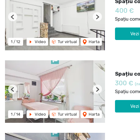
Spațiu c
400 €
Spațiu comer
Previous
Next
Vezi
1
/
12
Video
Tur virtual
Harta
Spațiu co
300 €
(n
Spațiu comer
Previous
Next
Vezi
1
/
14
Video
Tur virtual
Harta