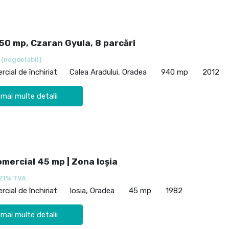
50 mp, Czaran Gyula, 8 parcări
€
(negociabil)
cial de închiriat
Calea Aradului, Oradea
940 mp
2012
 mai multe detalii
mercial 45 mp | Zona Ioșia
21% TVA
cial de închiriat
Iosia, Oradea
45 mp
1982
 mai multe detalii