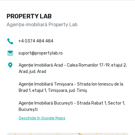
PROPERTY LAB
+4 0374 484 484
suport@propertylab.ro
Agenție Imobiliară Arad - Calea Romanilor 17-19, etajul 2,
Arad, jud. Arad
Agenție Imobiliară Timișoara - Strada Ion Ionescu de la
Brad 1, etajul 1, Timișoara, jud. Timiș
Agenție Imobiliară București - Strada Rabat 1, Sector 1,
București
Deschide în Google Maps