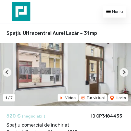
Meniu
Spațiu Ultracentral Aurel Lazăr – 31 mp
Previous
Nex
1
/
7
Video
Tur virtual
Harta
520 €
ID CP3184455
(negociabil)
Spațiu comercial de închiriat