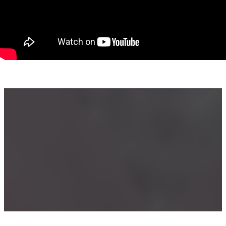
Locație ultracentrală
Acces facil pentru clienți și colaboratori
Zonă cu trafic pietonal și numeroase puncte de interes
Pretabil pentru multiple domenii de activitate
Poziționarea excelentă în centrul orașului oferă afacerii
dumneavoastră un avantaj important prin expunere, acces
rapid și o adresă reprezentativă.
Preț: 520 Euro/lună
Pentru informații suplimentare și programarea unei vizionări,
vă invităm să ne contactați.
Morar Ramon - Consultant Imobiliar
Telefon - +40 771 796 288
Email - ramon.morar@propertylab.ro
COD - CP3184455