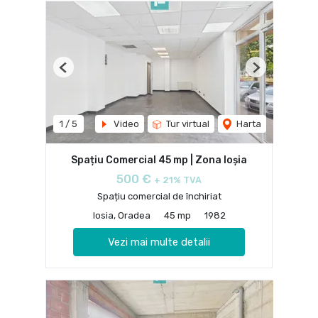
Previous
Next
1
/
5
Video
Tur virtual
Harta
Spațiu Comercial 45 mp | Zona Ioșia
500 €
+ 21% TVA
Spațiu comercial de închiriat
Iosia, Oradea
45 mp
1982
Vezi mai multe detalii