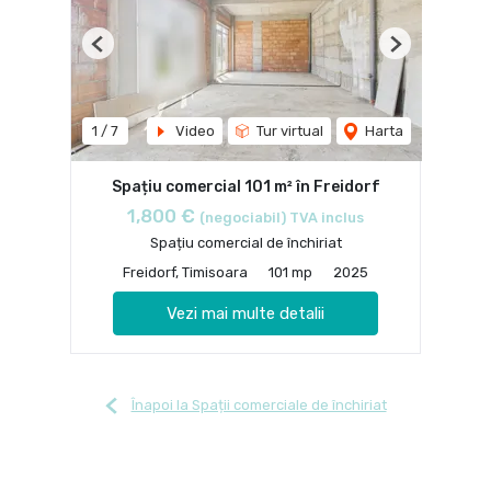
Previous
Next
1
/
7
Video
Tur virtual
Harta
Spațiu comercial 101 m² în Freidorf
1,800 €
(negociabil) TVA inclus
Spațiu comercial de închiriat
Freidorf, Timisoara
101 mp
2025
Vezi mai multe detalii
Înapoi la Spații comerciale de închiriat