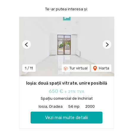
Te-ar putea interesa și:
Previous
Next
1
/
11
Tur virtual
Harta
Ioșia: două spații vitrate, unire posibilă
650 €
+ 21% TVA
Spațiu comercial de închiriat
Iosia, Oradea
54 mp
2000
Vezi mai multe detalii