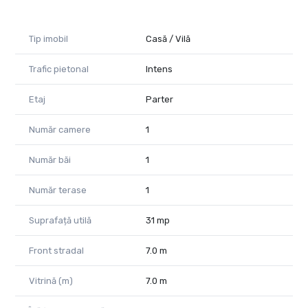
Tip imobil
Casă / Vilă
Trafic pietonal
Intens
Etaj
Parter
Număr camere
1
Număr băi
1
Număr terase
1
Suprafață utilă
31 mp
Front stradal
7.0 m
Vitrină (m)
7.0 m