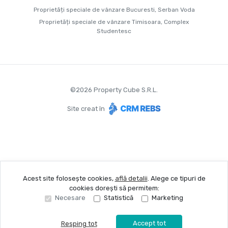
Proprietăți speciale de vânzare Bucuresti, Serban Voda
Proprietăți speciale de vânzare Timisoara, Complex
Studentesc
©
2026
Property Cube S.R.L.
Site creat în
Acest site folosește cookies,
află detalii
.
Alege ce tipuri de
cookies dorești să permitem:
Necesare
Statistică
Marketing
Accept tot
Resping tot
Sună acum
Solicită vizionare