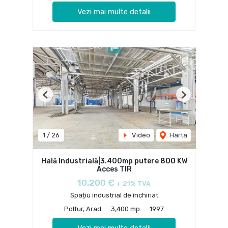
Vezi mai multe detalii
Previous
Next
1
/
26
Video
Harta
Hală Industrială|3.400mp putere 800 KW
Acces TIR
10,200 €
+ 21% TVA
Spațiu industrial de închiriat
Poltur, Arad
3,400 mp
1997