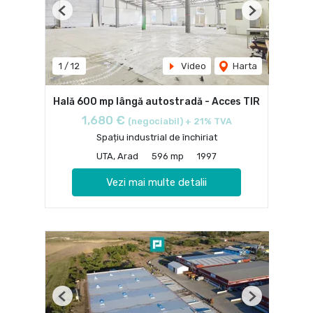
Previous
Next
1
/
12
Video
Harta
Hală 600 mp lângă autostradă - Acces TIR
1,680 €
(negociabil) + 21% TVA
Spațiu industrial de închiriat
UTA, Arad
596 mp
1997
Vezi mai multe detalii
Previous
Next