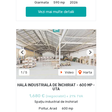
Giarmata
590 mp
2026
Vezi mai multe detalii
Previous
Next
1
/
5
Video
Harta
HALĂ INDUSTRIALĂ DE ÎNCHIRIAT – 600 MP -
UTA
1,680 €
(negociabil) + 21% TVA
Spațiu industrial de închiriat
Poltur, Arad
600 mp