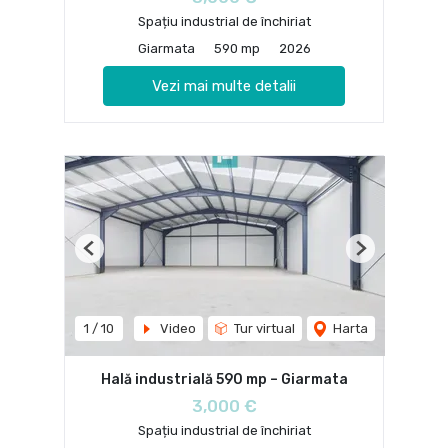
Spațiu industrial de închiriat
Giarmata
590 mp
2026
Vezi mai multe detalii
Previous
Next
1
/
10
Video
Tur virtual
Harta
Hală industrială 590 mp – Giarmata
3,000 €
Spațiu industrial de închiriat