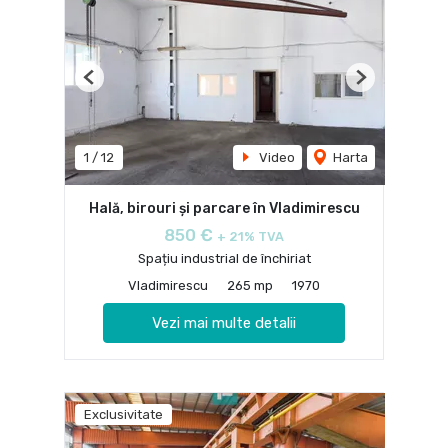
Previous
Next
1
/
12
Video
Harta
Hală, birouri și parcare în Vladimirescu
850 €
+ 21% TVA
Spațiu industrial de închiriat
Vladimirescu
265 mp
1970
Vezi mai multe detalii
Exclusivitate