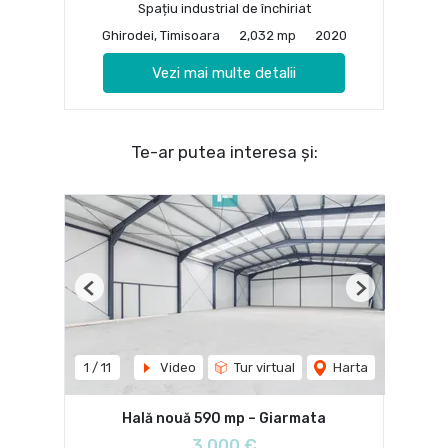
Spațiu industrial de închiriat
Ghirodei, Timisoara
2,032 mp
2020
Vezi mai multe detalii
Te-ar putea interesa și:
Previous
Next
1
/
11
Video
Tur virtual
Harta
Hală nouă 590 mp – Giarmata
3,000 €