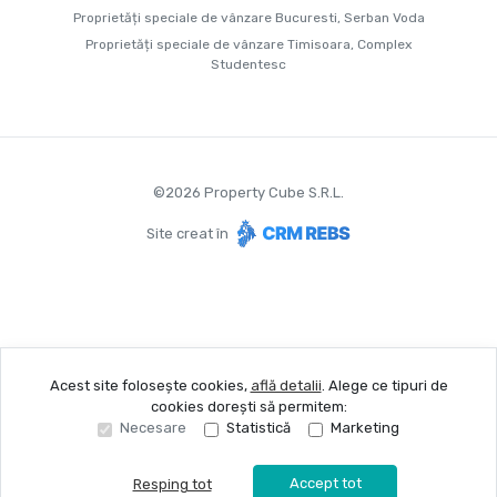
Proprietăți speciale de vânzare Bucuresti, Serban Voda
Proprietăți speciale de vânzare Timisoara, Complex
Studentesc
©
2026
Property Cube S.R.L.
Site creat în
Acest site folosește cookies,
află detalii
.
Alege ce tipuri de
cookies dorești să permitem:
Necesare
Statistică
Marketing
Accept tot
Resping tot