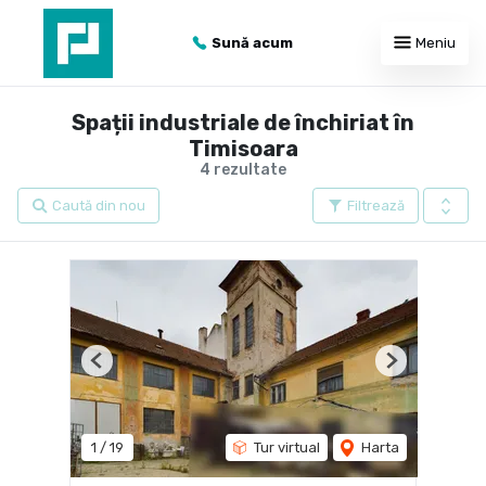
Sună acum
Meniu
Spații industriale de închiriat în
Timisoara
4 rezultate
Caută din nou
Filtrează
Previous
Next
1
/
19
Tur virtual
Harta