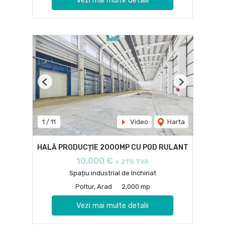
Vezi mai multe detalii
Previous
Next
1
/
11
Video
Harta
HALĂ PRODUCȚIE 2000MP CU POD RULANT
10,000 €
+ 21% TVA
Spațiu industrial de închiriat
Poltur, Arad
2,000 mp
Vezi mai multe detalii