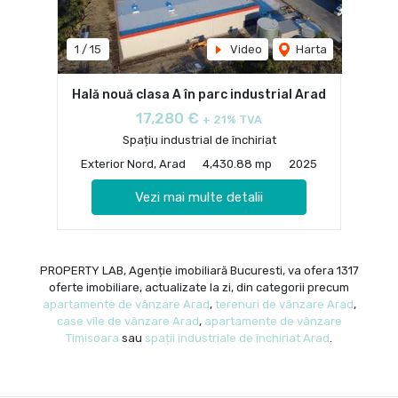
1
/
15
Video
Harta
Hală nouă clasa A în parc industrial Arad
17,280 €
+ 21% TVA
Spațiu industrial de închiriat
Exterior Nord, Arad
4,430.88 mp
2025
Vezi mai multe detalii
PROPERTY LAB, Agenție imobiliară Bucuresti, va ofera 1317
oferte imobiliare, actualizate la zi, din categorii precum
apartamente de vânzare Arad
,
terenuri de vânzare Arad
,
case vile de vânzare Arad
,
apartamente de vânzare
Timisoara
sau
spații industriale de închiriat Arad
.