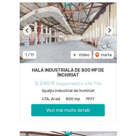
Previous
Next
1
/
11
Video
Harta
HALĂ INDUSTRIALĂ DE 800 MP DE
ÎNCHIRIAT
2,240 €
(negociabil) + 21% TVA
Spațiu industrial de închiriat
UTA, Arad
800 mp
1997
Vezi mai multe detalii