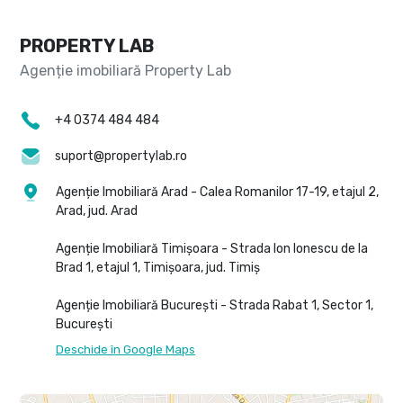
PROPERTY LAB
+4 0374 484 484
suport@propertylab.ro
Agenție Imobiliară Arad - Calea Romanilor 17-19, etajul 2,
Arad, jud. Arad
Agenție Imobiliară Timișoara - Strada Ion Ionescu de la
Brad 1, etajul 1, Timișoara, jud. Timiș
Agenție Imobiliară București - Strada Rabat 1, Sector 1,
București
Deschide în Google Maps