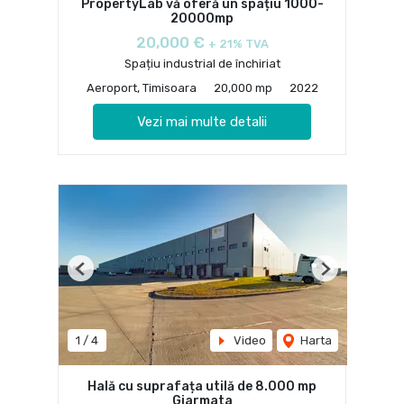
PropertyLab vă oferă un spațiu 1000-
20000mp
20,000 €
+ 21% TVA
Spațiu industrial de închiriat
Aeroport, Timisoara
20,000 mp
2022
Vezi mai multe detalii
Previous
Next
1
/
4
Video
Harta
Hală cu suprafața utilă de 8.000 mp
Giarmata