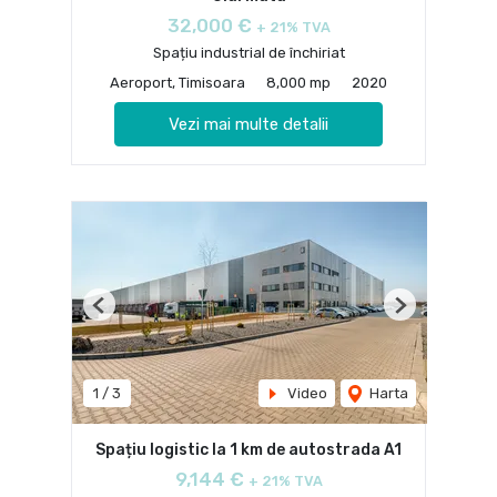
32,000 €
+ 21% TVA
Spațiu industrial de închiriat
Aeroport, Timisoara
8,000 mp
2020
Vezi mai multe detalii
Previous
Next
1
/
3
Video
Harta
Spațiu logistic la 1 km de autostrada A1
9,144 €
+ 21% TVA