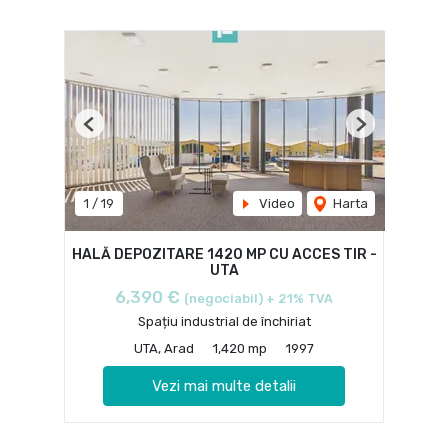
Previous
Next
1
/
19
Video
Harta
HALĂ DEPOZITARE 1420 MP CU ACCES TIR -
UTA
6,390 €
(negociabil) + 21% TVA
Spațiu industrial de închiriat
UTA, Arad
1,420 mp
1997
Vezi mai multe detalii