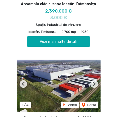
Ansamblu clădiri zona Iosefin-Dâmbovița
2,390,000 €
8,000 €
Spațiu industrial de vânzare
Iosefin, Timisoara
2,700 mp
1950
Vezi mai multe detalii
Previous
Next
1
/
4
Video
Harta