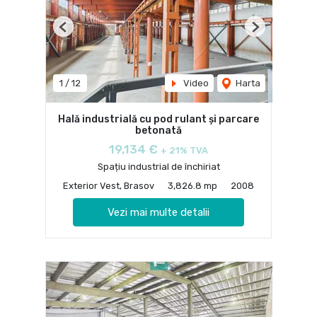
Previous
Next
1
/
12
Video
Harta
Hală industrială cu pod rulant și parcare
betonată
19,134 €
+ 21% TVA
Spațiu industrial de închiriat
Exterior Vest, Brasov
3,826.8 mp
2008
Vezi mai multe detalii