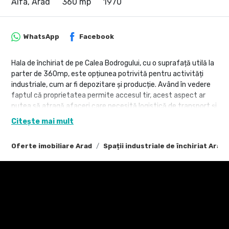
Alfa, Arad
360 mp
1970
WhatsApp
Facebook
Hala de închiriat de pe Calea Bodrogului, cu o suprafață utilă la
parter de 360mp, este opțiunea potrivită pentru activități
industriale, cum ar fi depozitare și producție. Având în vedere
faptul că proprietatea permite accesul tir, acest aspect ar
putea să atragă afaceri care necesită logistică de transport și
distribuție.
Citește mai mult
Beneficiul unei parcări cu 10 locuri este de asemenea
semnificativ, deoarece asigură suficient spațiu pentru angajați,
Oferte imobiliare Arad
Spații industriale de închiriat Arad
clienți sau vizitatori.
Pentru detalii și programarea unei vizionări, contactați-ne!
Valentin Stef– Consultant Imobiliar Propertylab
Telefon: 0752 - 634 554
Email: valentin.stef@propertyab.ro
Raluca Marinescu– Consultant Imobiliar Propertylab