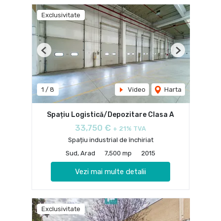
Exclusivitate
Previous
Next
1
/
8
Video
Harta
Spațiu Logistică/Depozitare Clasa A
33,750 €
+ 21% TVA
Spațiu industrial de închiriat
Sud, Arad
7,500 mp
2015
Vezi mai multe detalii
Exclusivitate