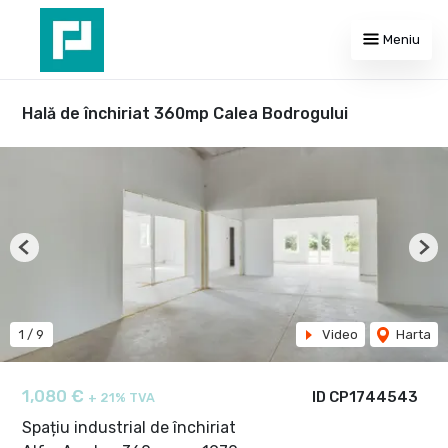
Meniu
Hală de închiriat 360mp Calea Bodrogului
Previous
Nex
1
/
9
Video
Harta
1,080 €
ID CP1744543
+ 21% TVA
Spațiu industrial de închiriat