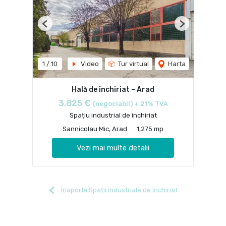
Previous
Next
1
/
10
Video
Tur virtual
Harta
Hală de închiriat – Arad
3,825 €
(negociabil) + 21% TVA
Spațiu industrial de închiriat
Sannicolau Mic, Arad
1,275 mp
Vezi mai multe detalii
Înapoi la Spații industriale de închiriat