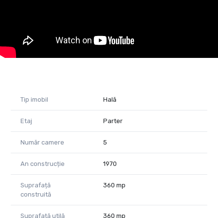
Telefon: 0755 - 083 764
Email: raluca.marinescu@propertyab.ro
Cod proprietate 1744543
Tip imobil
Hală
Etaj
Parter
Număr camere
5
An construcție
1970
Suprafață
360 mp
construită
Suprafață utilă
360 mp