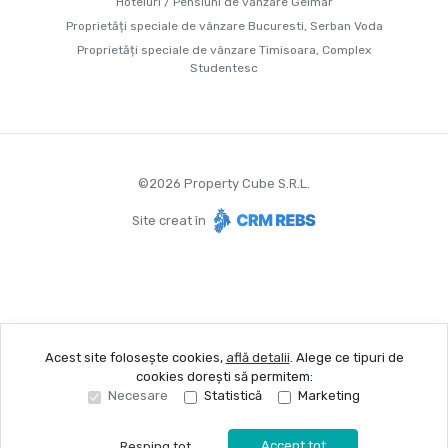
Hoteluri / Pensiuni de vânzare Gelmar
Proprietăți speciale de vânzare Bucuresti, Serban Voda
Proprietăți speciale de vânzare Timisoara, Complex
Studentesc
©
2026
Property Cube S.R.L.
Site creat în
Acest site folosește cookies,
află detalii
.
Alege ce tipuri de
cookies dorești să permitem:
Necesare
Statistică
Marketing
Accept tot
Resping tot