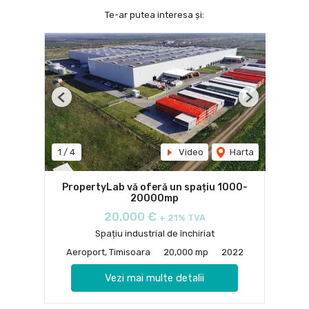
Te-ar putea interesa și:
Previous
Next
1
/
4
Video
Harta
PropertyLab vă oferă un spațiu 1000-
20000mp
20,000 €
+ 21% TVA
Spațiu industrial de închiriat
Aeroport, Timisoara
20,000 mp
2022
Vezi mai multe detalii