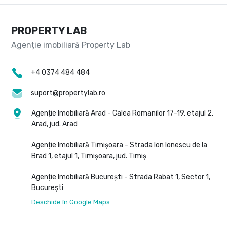
PROPERTY LAB
+4 0374 484 484
suport@propertylab.ro
Agenție Imobiliară Arad - Calea Romanilor 17-19, etajul 2,
Arad, jud. Arad
Agenție Imobiliară Timișoara - Strada Ion Ionescu de la
Brad 1, etajul 1, Timișoara, jud. Timiș
Agenție Imobiliară București - Strada Rabat 1, Sector 1,
București
Deschide în Google Maps