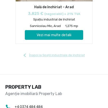
Hală de închiriat – Arad
3,825 €
(negociabil) + 21% TVA
Spațiu industrial de închiriat
Sannicolau Mic, Arad
1,275 mp
Vezi mai multe detalii
Înapoi la Spații industriale de închiriat
PROPERTY LAB
+4 0374 484 484