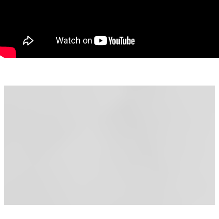
Locuri de parcare disponibile
Alte avantaje:
Incintă securizată
Spații comune bine întreținute
Acces facil pe străzi asfaltate și iluminate
Apropiere de mijloace de transport în comun
Posibilitate de parcare suplimentară
Flexibilitate contractuală – ideală pentru companii în proces
de relocare sau optimizare operațională
Cauți o hală potrivită pentru dezvoltarea afacerii tale?
Noi avem soluția!
Sună acum pentru mai multe detalii și programează o
vizionare.
Raluca Marinescu Consultant imobiliar PropertyLab
Telefon: 0755 083 764
e-mail: raluca.marinescu@propertylab.ro
Cod proprietate: 3061219