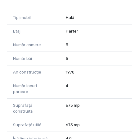
Tip imobil
Hală
Etaj
Parter
Număr camere
3
Număr băi
5
An construcție
1970
Număr locuri
4
parcare
Suprafață
675 mp
construită
Suprafață utilă
675 mp
Înălțime interioară
4.0