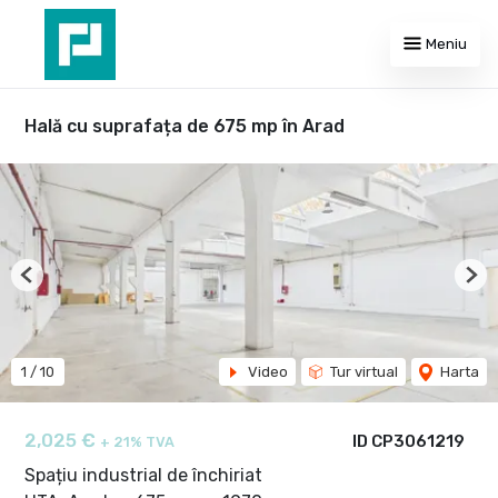
Meniu
Hală cu suprafața de 675 mp în Arad
Previous
Nex
1
/
10
Video
Tur virtual
Harta
2,025 €
ID CP3061219
+ 21% TVA
Spațiu industrial de închiriat