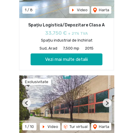
1
/
8
Video
Harta
Spațiu Logistică/Depozitare Clasa A
33,750 €
+ 21% TVA
Spațiu industrial de închiriat
Sud, Arad
7,500 mp
2015
Vezi mai multe detalii
Exclusivitate
Previous
Next
1
/
10
Video
Tur virtual
Harta