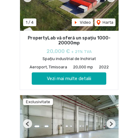
Previous
Next
1
/
4
Video
Harta
PropertyLab vă oferă un spațiu 1000-
20000mp
20,000 €
+ 21% TVA
Spațiu industrial de închiriat
Aeroport, Timisoara
20,000 mp
2022
Vezi mai multe detalii
Exclusivitate
Previous
Next