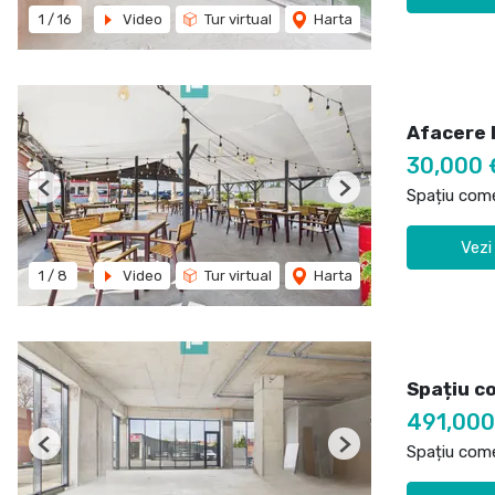
1
/
16
Video
Tur virtual
Harta
Afacere l
30,000 
Spațiu come
Previous
Next
Vezi
1
/
8
Video
Tur virtual
Harta
Spațiu co
491,00
Spațiu come
Previous
Next