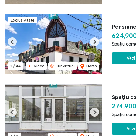
Exclusivitate
Pensiune
624,90
Spațiu come
Previous
Next
Vezi
1
/
44
Video
Tur virtual
Harta
Spațiu c
274,90
Spațiu come
Previous
Next
Vezi