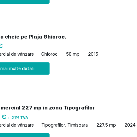
a cheie pe Plaja Ghioroc.
€
rcial de vânzare
Ghioroc
58 mp
2015
 mai multe detalii
mercial 227 mp in zona Tipografilor
0 €
+ 21% TVA
rcial de vânzare
Tipografilor, Timisoara
227.5 mp
2024