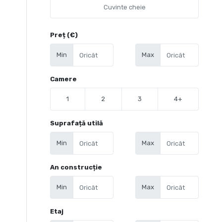
Preț (€)
Min
Max
Camere
1
2
3
4+
Suprafață utilă
Min
Max
An construcție
Min
Max
Etaj