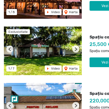
Vezi
1
/
8
Video
Harta
Exclusivitate
Spațiu c
25,500
Spațiu come
Previous
Next
Vezi
1
/
7
Video
Harta
Spațiu c
220,00
Spațiu come
Previous
Next