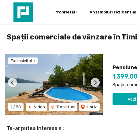
Proprietăți
Ansambluri rezidențial
Spații comerciale de vânzare în Tim
Exclusivitate
Pensiune
1,399,0
Spațiu come
Previous
Next
Vezi
1
/
30
Video
Tur virtual
Harta
Te-ar putea interesa și: