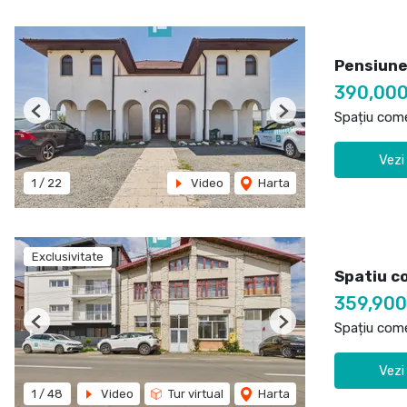
Pensiune
390,00
Spațiu come
Previous
Next
Vezi
1
/
22
Video
Harta
Exclusivitate
Spatiu c
359,90
Spațiu come
Previous
Next
Vezi
1
/
48
Video
Tur virtual
Harta