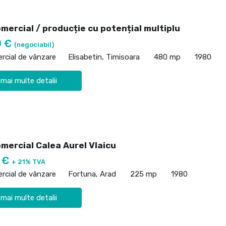
mercial / producție cu potențial multiplu
0 €
(negociabil)
rcial de vânzare
Elisabetin, Timisoara
480 mp
1980
 mai multe detalii
mercial Calea Aurel Vlaicu
0 €
+ 21% TVA
rcial de vânzare
Fortuna, Arad
225 mp
1980
 mai multe detalii