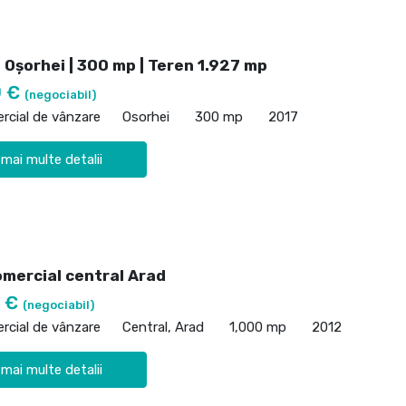
 Oșorhei | 300 mp | Teren 1.927 mp
0 €
(negociabil)
rcial de vânzare
Osorhei
300 mp
2017
 mai multe detalii
omercial central Arad
0 €
(negociabil)
rcial de vânzare
Central, Arad
1,000 mp
2012
 mai multe detalii