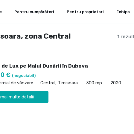
e
Pentru cumpărători
Pentru proprietari
Echipa
isoara, zona Central
1 rezul
 de Lux pe Malul Dunării în Dubova
00 €
(negociabil)
rcial de vânzare
Central, Timisoara
300 mp
2020
 mai multe detalii