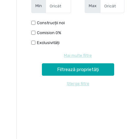
Min
Max
Construcții noi
Comision 0%
Exclusivități
Mai multe filtre
Șterge filtre