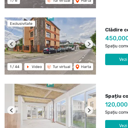
1
/
8
Tur virtual
Harta
Exclusivitate
Clădire c
450,00
Spațiu come
Previous
Next
Vezi
1
/
44
Video
Tur virtual
Harta
Spațiu c
120,00
Spațiu come
Previous
Next
Vezi