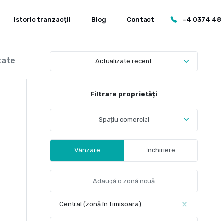
Istoric tranzacții
Blog
Contact
+4 0374 4
tate
Actualizate recent
Filtrare proprietăți
Spațiu comercial
Vânzare
Închiriere
Central (zonă în Timisoara)