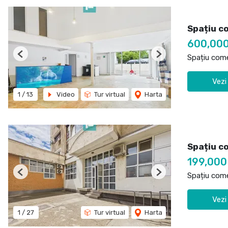
Spațiu co
600,00
Spațiu come
Previous
Next
Vezi
1
/
13
Video
Tur virtual
Harta
Spațiu co
199,00
Spațiu come
Previous
Next
Vezi
1
/
27
Tur virtual
Harta