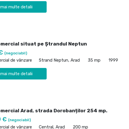
 mai multe detalii
omercial situat pe Ștrandul Neptun
 €
(negociabil)
rcial de vânzare
Strand Neptun, Arad
35 mp
1999
 mai multe detalii
omercial Arad, strada Dorobanților 254 mp.
0 €
(negociabil)
rcial de vânzare
Central, Arad
200 mp