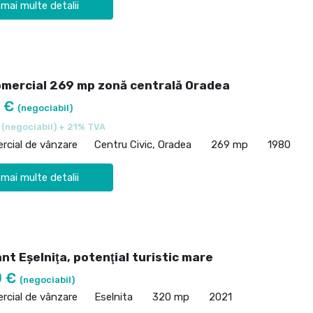
 mai multe detalii
omercial 269 mp zonă centrală Oradea
0 €
(negociabil)
€
(negociabil) + 21% TVA
rcial de vânzare
Centru Civic, Oradea
269 mp
1980
 mai multe detalii
t Eşelniţa, potenţial turistic mare
0 €
(negociabil)
rcial de vânzare
Eselnita
320 mp
2021