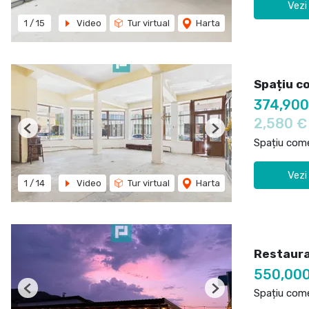
Vezi
1
/
15
Video
Tur virtual
Harta
Spațiu c
374,90
2,580 
Previous
Next
Spațiu come
Vezi
1
/
14
Video
Tur virtual
Harta
Restauran
550,00
Spațiu come
Previous
Next