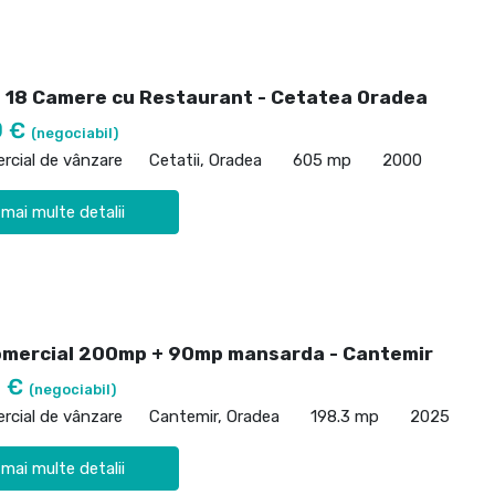
 18 Camere cu Restaurant - Cetatea Oradea
0 €
(negociabil)
rcial de vânzare
Cetatii, Oradea
605 mp
2000
 mai multe detalii
omercial 200mp + 90mp mansarda - Cantemir
0 €
(negociabil)
rcial de vânzare
Cantemir, Oradea
198.3 mp
2025
 mai multe detalii