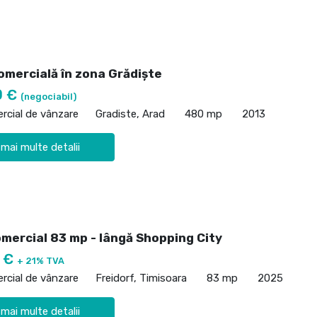
omercială în zona Grădiște
0 €
(negociabil)
rcial de vânzare
Gradiste, Arad
480 mp
2013
 mai multe detalii
omercial 83 mp - lângă Shopping City
0 €
+ 21% TVA
rcial de vânzare
Freidorf, Timisoara
83 mp
2025
 mai multe detalii