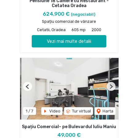
Pensiune 18 Camere cu Restaurant -
Cetatea Oradea
624,900 €
(negociabil)
Spațiu comercial de vânzare
Cetatii, Oradea
605 mp
2000
Vezi mai multe detalii
Previous
Next
1
/
7
Video
Tur virtual
Harta
Spațiu Comercial– pe Bulevardul Iuliu Maniu
49,000 €