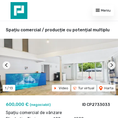
Meniu
Spațiu comercial / producție cu potențial multiplu
Previous
Nex
1
/
13
Video
Tur virtual
Harta
600,000 €
ID CP2733033
(negociabil)
Spațiu comercial de vânzare