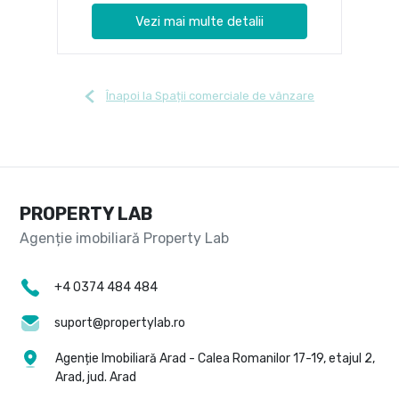
Vezi mai multe detalii
Înapoi la Spații comerciale de vânzare
PROPERTY LAB
+4 0374 484 484
suport@propertylab.ro
Agenție Imobiliară Arad - Calea Romanilor 17-19, etajul 2,
Arad, jud. Arad