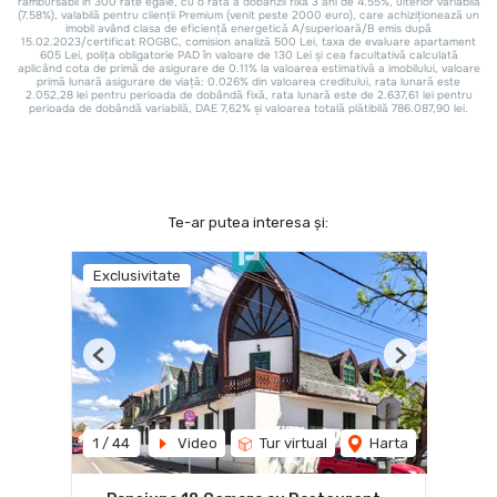
Te-ar putea interesa și:
Exclusivitate
Previous
Next
1
/
44
Video
Tur virtual
Harta