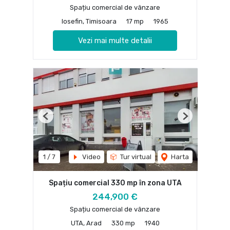
Spațiu comercial de vânzare
Iosefin, Timisoara
17 mp
1965
Vezi mai multe detalii
Previous
Next
1
/
7
Video
Tur virtual
Harta
Spațiu comercial 330 mp în zona UTA
244,900 €
Spațiu comercial de vânzare
UTA, Arad
330 mp
1940