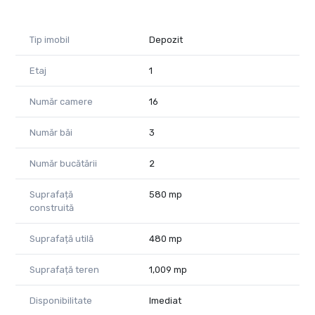
- clinică medicală, laborator sau centru de recuperare;
Avantaje: suprafață generoasă, teren mare, compartimentare
Tip imobil
Depozit
flexibilă, destinații variate, poziție centrală
Etaj
1
Remus Beiușanu – 0785 997 537
Email: remus.beiusanu@propertylab.ro
Număr camere
16
Cod proprietate: CP2733033
Număr băi
3
Număr bucătării
2
Suprafață
580 mp
construită
Suprafață utilă
480 mp
Suprafață teren
1,009 mp
Disponibilitate
Imediat