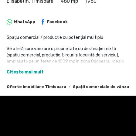
Elisabetin, Timisoara
480 mp
1980
WhatsApp
Facebook
Spațiu comercial / producție cu potențial multiplu
Se oferă spre vânzare o proprietate cu destinație mixtă
(spațiu comercial, producție, birouri și locuință de serviciu),
amplasată pe un teren de 1009 mp in zona Odobescu, ideală
pentru diverse activități economice sau de investiție.
Citește mai mult
Suprafața utilă: aproximativ 500 mp, dispusă pe 2 niveluri
- Parter (270 mp spații de producție/depozitare + anexe):
Oferte imobiliare Timisoara
Spații comerciale de vânzare
• recepție/zonă de primire;
• 2 încăperi mari (cu suprafață cumulată de 270 mp),
comunicante, potrivite pentru producție, depozitare sau
atelier;
• vestiar;
• toaletă;
• cameră tehnică;