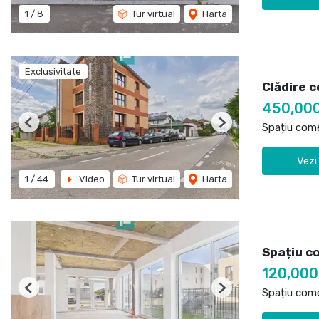
1
/
8
Tur virtual
Harta
Exclusivitate
Clădire c
450,00
Spațiu come
Previous
Next
Vezi
1
/
44
Video
Tur virtual
Harta
Spațiu c
120,00
Spațiu come
Previous
Next