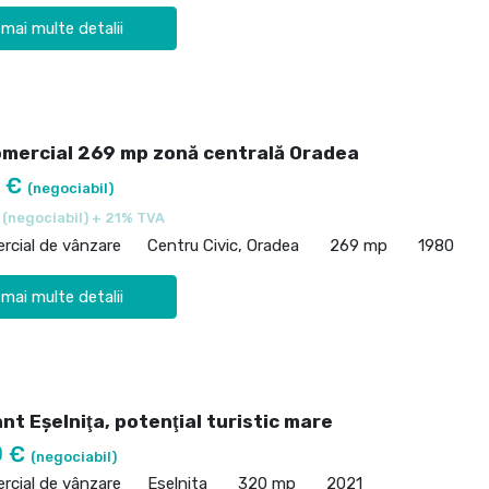
 mai multe detalii
omercial 269 mp zonă centrală Oradea
0 €
(negociabil)
€
(negociabil) + 21% TVA
rcial de vânzare
Centru Civic, Oradea
269 mp
1980
 mai multe detalii
t Eşelniţa, potenţial turistic mare
0 €
(negociabil)
rcial de vânzare
Eselnita
320 mp
2021