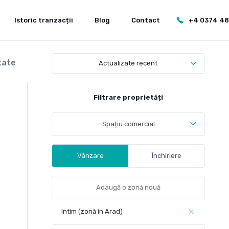
Istoric tranzacții
Blog
Contact
+4 0374 4
tate
Actualizate recent
Filtrare proprietăți
Spațiu comercial
Vânzare
Închiriere
Intim (zonă în Arad)