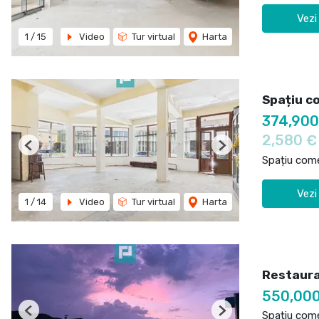
Vezi
1
/
15
Video
Tur virtual
Harta
Spațiu c
374,90
2,580 
Previous
Next
Spațiu come
Vezi
1
/
14
Video
Tur virtual
Harta
Restauran
550,00
Spațiu come
Previous
Next