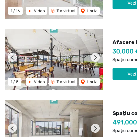
Vezi
1
/
16
Video
Tur virtual
Harta
Afacere l
30,000 
Spațiu come
Previous
Next
Vezi
1
/
8
Video
Tur virtual
Harta
Spațiu co
491,00
Spațiu come
Previous
Next