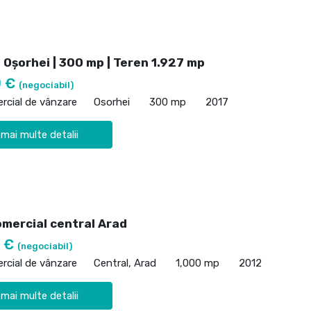
 Oșorhei | 300 mp | Teren 1.927 mp
0 €
(negociabil)
rcial de vânzare
Osorhei
300 mp
2017
 mai multe detalii
omercial central Arad
0 €
(negociabil)
rcial de vânzare
Central, Arad
1,000 mp
2012
 mai multe detalii