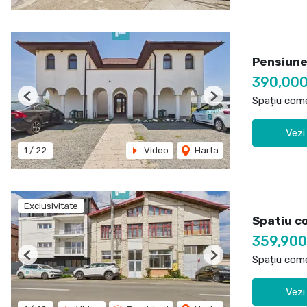
Pensiune
390,00
Spațiu come
Previous
Next
Vezi
1
/
22
Video
Harta
Exclusivitate
Spatiu c
359,90
Spațiu come
Previous
Next
Vezi