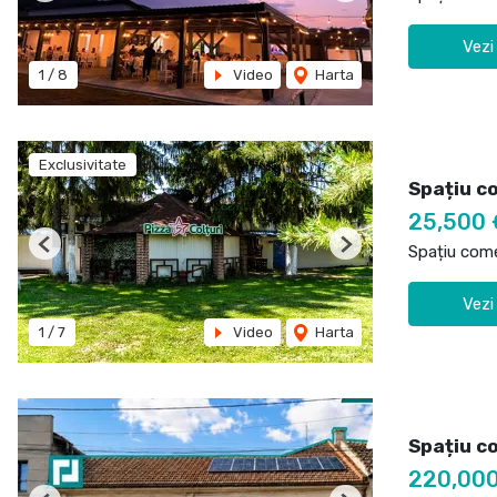
Vezi
1
/
8
Video
Harta
Exclusivitate
Spațiu c
25,500
Spațiu come
Previous
Next
Vezi
1
/
7
Video
Harta
Spațiu c
220,00