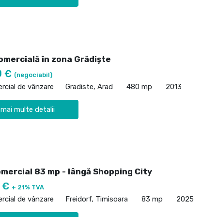
omercială în zona Grădiște
0 €
(negociabil)
rcial de vânzare
Gradiste, Arad
480 mp
2013
 mai multe detalii
omercial 83 mp - lângă Shopping City
0 €
+ 21% TVA
rcial de vânzare
Freidorf, Timisoara
83 mp
2025