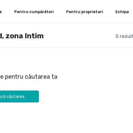
e
Pentru cumpărători
Pentru proprietari
Echipa
d, zona Intim
0 rezul
te pentru căutarea ta
ză căutarea