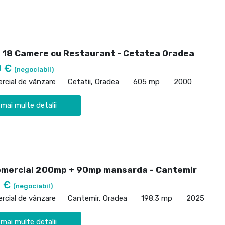
 18 Camere cu Restaurant - Cetatea Oradea
0 €
(negociabil)
rcial de vânzare
Cetatii, Oradea
605 mp
2000
 mai multe detalii
omercial 200mp + 90mp mansarda - Cantemir
0 €
(negociabil)
rcial de vânzare
Cantemir, Oradea
198.3 mp
2025
 mai multe detalii