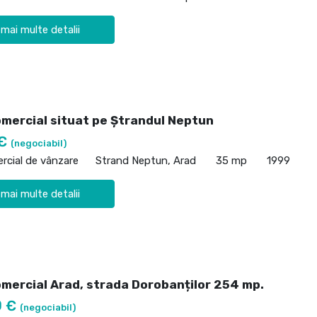
 mai multe detalii
omercial situat pe Ștrandul Neptun
 €
(negociabil)
rcial de vânzare
Strand Neptun, Arad
35 mp
1999
 mai multe detalii
omercial Arad, strada Dorobanților 254 mp.
0 €
(negociabil)