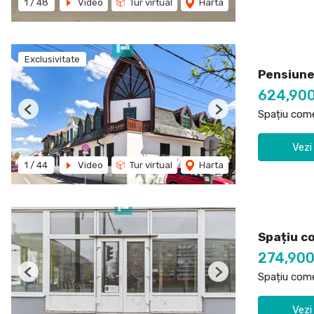
1
/
48
Video
Tur virtual
Harta
Exclusivitate
Pensiune
624,90
Spațiu come
Previous
Next
Vezi
1
/
44
Video
Tur virtual
Harta
Spațiu c
274,90
Spațiu come
Previous
Next
Vezi