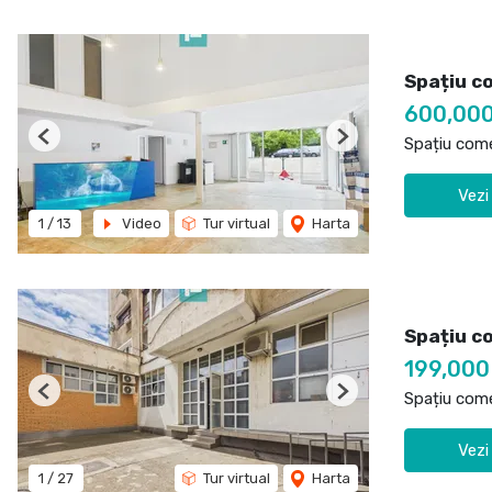
Spațiu co
600,00
Spațiu come
Previous
Next
Vezi
1
/
13
Video
Tur virtual
Harta
Spațiu co
199,00
Spațiu come
Previous
Next
Vezi
1
/
27
Tur virtual
Harta