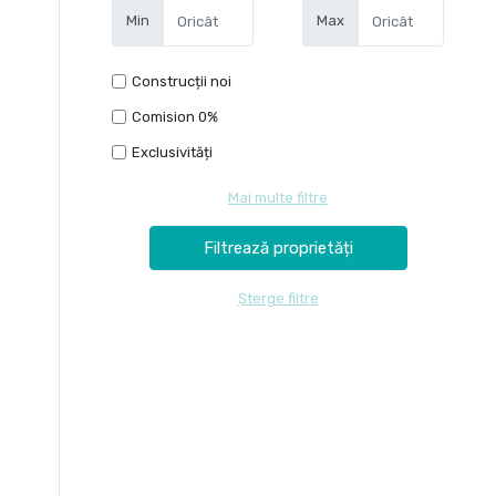
Min
Max
Construcții noi
Comision 0%
Exclusivități
Mai multe filtre
Șterge filtre