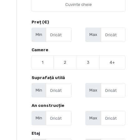
Preț (€)
Min
Max
Camere
1
2
3
4+
Suprafață utilă
Min
Max
An construcție
Min
Max
Etaj