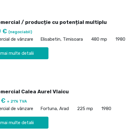
mercial / producție cu potențial multiplu
0 €
(negociabil)
rcial de vânzare
Elisabetin, Timisoara
480 mp
1980
 mai multe detalii
mercial Calea Aurel Vlaicu
0 €
+ 21% TVA
rcial de vânzare
Fortuna, Arad
225 mp
1980
 mai multe detalii