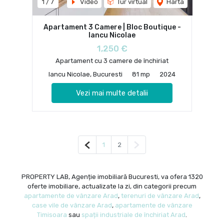
1
/
7
Video
Tur virtual
Harta
Apartament 3 Camere | Bloc Boutique -
Iancu Nicolae
1,250 €
Apartament cu 3 camere de închiriat
Iancu Nicolae, Bucuresti
81 mp
2024
Vezi mai multe detalii
Pagina anterioară
Pagina următoare
1
2
PROPERTY LAB, Agenție imobiliară Bucuresti, va ofera 1320
oferte imobiliare, actualizate la zi, din categorii precum
apartamente de vânzare Arad
,
terenuri de vânzare Arad
,
case vile de vânzare Arad
,
apartamente de vânzare
Timisoara
sau
spații industriale de închiriat Arad
.