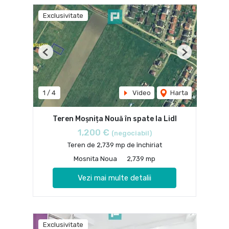
Exclusivitate
Previous
Next
1
/
4
Video
Harta
Teren Moșnița Nouă în spate la Lidl
1,200 €
(negociabil)
Teren de 2,739 mp de închiriat
Mosnita Noua
2,739 mp
Vezi mai multe detalii
Exclusivitate