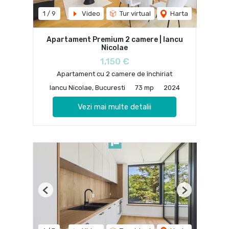
1
/
9
Video
Tur virtual
Harta
Apartament Premium 2 camere | Iancu
Nicolae
1,150 €
Apartament cu 2 camere de închiriat
Iancu Nicolae, Bucuresti
73 mp
2024
Vezi mai multe detalii
Previous
Next