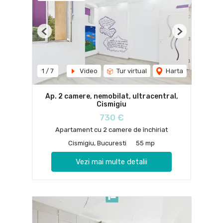
Previous
Next
1
/
7
Video
Tur virtual
Harta
Ap. 2 camere, nemobilat, ultracentral,
Cismigiu
730 €
Apartament cu 2 camere de închiriat
Cismigiu, Bucuresti
55 mp
Vezi mai multe detalii