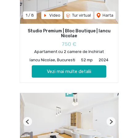
1
/
8
Video
Tur virtual
Harta
Studio Premium | Bloc Boutique | Iancu
Nicolae
750 €
Apartament cu 2 camere de închiriat
Iancu Nicolae, Bucuresti
52 mp
2024
Vezi mai multe detalii
Previous
Next