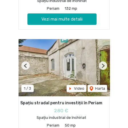
Spațiu industrial de închiriat
Periam
132 mp
Vezi mai multe detalii
Previous
Next
1
/
3
Video
Harta
Spațiu stradal pentru investiții în Periam
280 €
Spațiu industrial de închiriat
Periam
50 mp