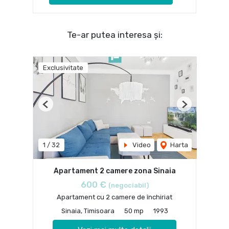
Te-ar putea interesa și:
Exclusivitate
Previous
Next
1
/
32
Video
Harta
Apartament 2 camere zona Sinaia
600 €
(negociabil)
Apartament cu 2 camere de închiriat
Sinaia, Timisoara
50 mp
1993