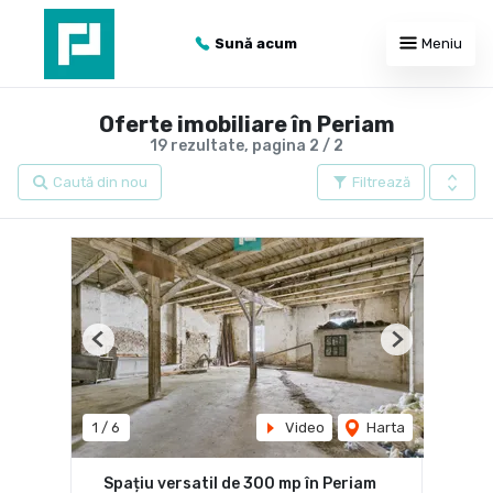
Sună acum
Meniu
Oferte imobiliare în Periam
19 rezultate, pagina 2 / 2
Caută din nou
Filtrează
Previous
Next
1
/
6
Video
Harta
Spațiu versatil de 300 mp în Periam