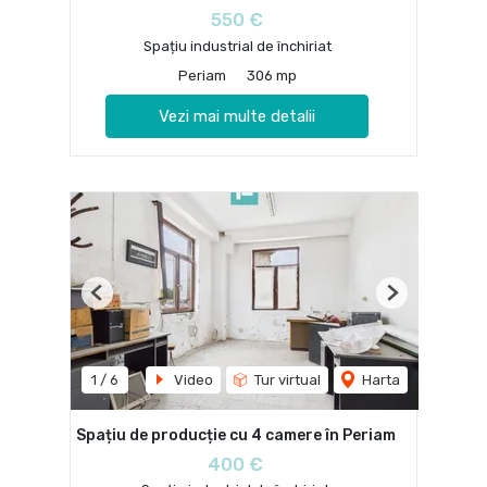
550 €
Spațiu industrial de închiriat
Periam
306 mp
Vezi mai multe detalii
Previous
Next
1
/
6
Video
Tur virtual
Harta
Spațiu de producție cu 4 camere în Periam
400 €