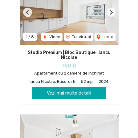
Previous
Next
1
/
8
Video
Tur virtual
Harta
Studio Premium | Bloc Boutique | Iancu
Nicolae
750 €
Apartament cu 2 camere de închiriat
Iancu Nicolae, Bucuresti
52 mp
2024
Vezi mai multe detalii