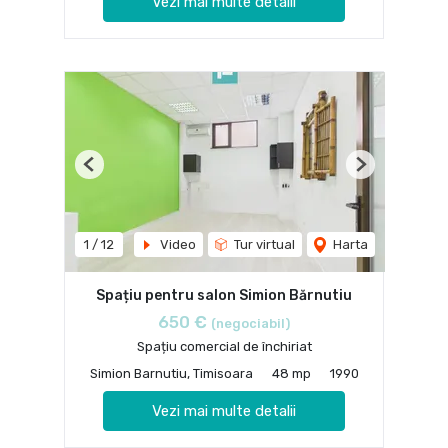
Vezi mai multe detalii
Previous
Next
1
/
12
Video
Tur virtual
Harta
Spațiu pentru salon Simion Bărnutiu
650 €
(negociabil)
Spațiu comercial de închiriat
Simion Barnutiu, Timisoara
48 mp
1990
Vezi mai multe detalii