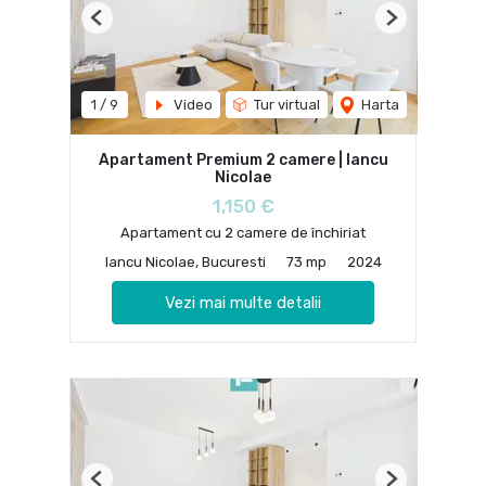
Previous
Next
1
/
9
Video
Tur virtual
Harta
Apartament Premium 2 camere | Iancu
Nicolae
1,150 €
Apartament cu 2 camere de închiriat
Iancu Nicolae, Bucuresti
73 mp
2024
Vezi mai multe detalii