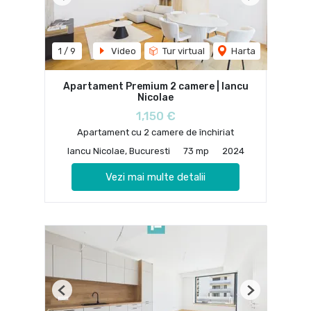
Previous
Next
1
/
9
Video
Tur virtual
Harta
Apartament Premium 2 camere | Iancu
Nicolae
1,150 €
Apartament cu 2 camere de închiriat
Iancu Nicolae, Bucuresti
73 mp
2024
Vezi mai multe detalii
Previous
Next