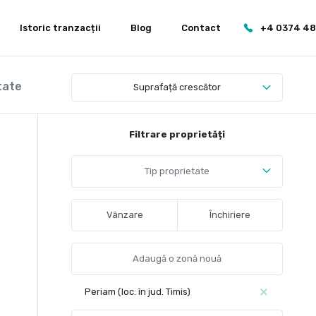
Istoric tranzacții
Blog
Contact
+4 0374 4
tate
Suprafață crescător
Filtrare proprietăți
Tip proprietate
Vânzare
Închiriere
Periam (loc. în jud. Timis)