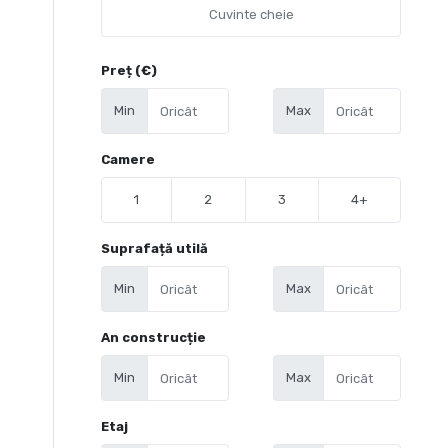
Preț (€)
Min
Max
Camere
1
2
3
4+
Suprafață utilă
Min
Max
An construcție
Min
Max
Etaj