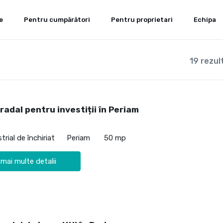
e
Pentru cumpărători
Pentru proprietari
Echipa
19 rezul
radal pentru investiții în Periam
trial de închiriat
Periam
50 mp
 mai multe detalii