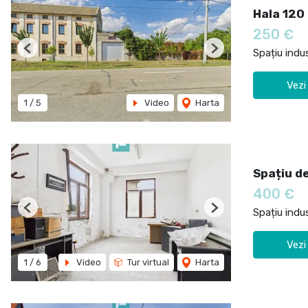
Hala 120
250 €
Spațiu indus
Previous
Next
Vezi
1
/
5
Video
Harta
Spațiu d
400 €
Spațiu indus
Previous
Next
Vezi
1
/
6
Video
Tur virtual
Harta