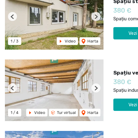
Spațiu st
380 €
Spațiu comer
Previous
Next
Vezi
1
/
3
Video
Harta
Spațiu ve
380 €
Spațiu indus
Previous
Next
Vezi
1
/
4
Video
Tur virtual
Harta