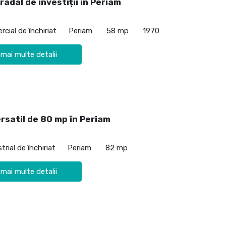
radal de investiții în Periam
cial de închiriat
Periam
58 mp
1970
 mai multe detalii
rsatil de 80 mp în Periam
trial de închiriat
Periam
82 mp
 mai multe detalii