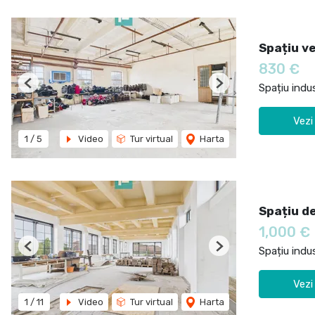
Spațiu ve
830 €
Spațiu indus
Previous
Next
Vezi
1
/
5
Video
Tur virtual
Harta
Spațiu de
1,000 €
Spațiu indus
Previous
Next
Vezi
1
/
11
Video
Tur virtual
Harta