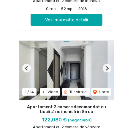
Apartament cu 2 camere de închiriat
Giroc
52 mp
2018
Vezi mai multe detalii
Previous
Next
1
/
14
Video
Tur virtual
Harta
Apartament 2 camere decomandat cu
bucătărie închisă în Giroc
122,080 €
(negociabil)
Apartament cu 2 camere de vânzare