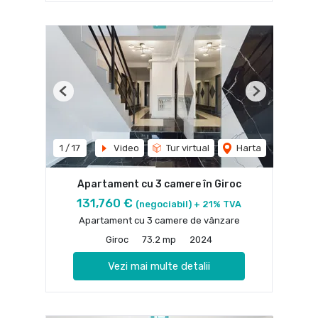
Previous
Next
1
/
17
Video
Tur virtual
Harta
Apartament cu 3 camere în Giroc
131,760 €
(negociabil) + 21% TVA
Apartament cu 3 camere de vânzare
Giroc
73.2 mp
2024
Vezi mai multe detalii