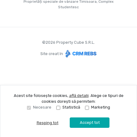
Proprietăți speciale de vânzare Timisoara, Complex
Studentesc
©
2026
Property Cube S.R.L.
Site creat în
Acest site folosește cookies,
află detalii
.
Alege ce tipuri de
cookies dorești să permitem:
Necesare
Statistică
Marketing
Accept tot
Resping tot