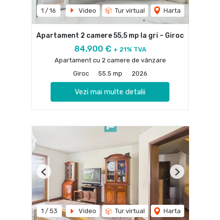
1
/
16
Video
Tur virtual
Harta
Apartament 2 camere 55,5 mp la gri – Giroc
84,900 €
+ 21% TVA
Apartament cu 2 camere de vânzare
Giroc
55.5 mp
2026
Vezi mai multe detalii
Previous
Next
1
/
53
Video
Tur virtual
Harta