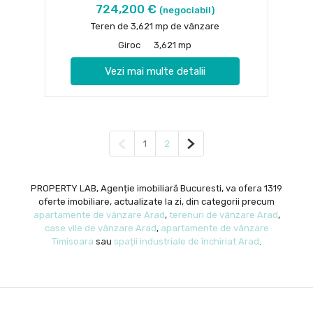
724,200 €
(negociabil)
Teren de 3,621 mp de vânzare
Giroc
3,621 mp
Vezi mai multe detalii
Pagina anterioară
Pagina următoare
1
2
PROPERTY LAB, Agenție imobiliară Bucuresti, va ofera 1319
oferte imobiliare, actualizate la zi, din categorii precum
apartamente de vânzare Arad
,
terenuri de vânzare Arad
,
case vile de vânzare Arad
,
apartamente de vânzare
Timisoara
sau
spații industriale de închiriat Arad
.