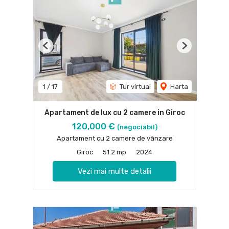
Previous
Next
1
/
17
Tur virtual
Harta
Apartament de lux cu 2 camere in Giroc
120,000 €
(negociabil)
Apartament cu 2 camere de vânzare
Giroc
51.2 mp
2024
Vezi mai multe detalii