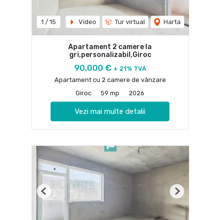
1
/
15
Video
Tur virtual
Harta
Apartament 2 camere la
gri,personalizabil,Giroc
90,000 €
+ 21% TVA
Apartament cu 2 camere de vânzare
Giroc
59 mp
2026
Vezi mai multe detalii
Previous
Next