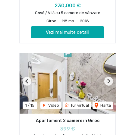
230,000 €
Casă / Vilă cu 5 camere de vânzare
Giroc
118 mp
2018
Vezi mai multe detalii
Previous
Next
1
/
15
Video
Tur virtual
Harta
Apartament 2 camere în Giroc
399 €