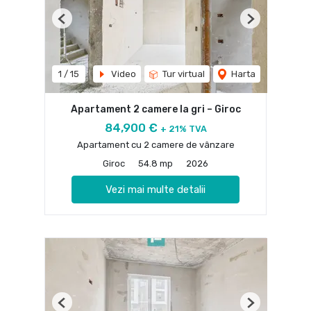
Previous
Next
1
/
15
Video
Tur virtual
Harta
Apartament 2 camere la gri – Giroc
84,900 €
+ 21% TVA
Apartament cu 2 camere de vânzare
Giroc
54.8 mp
2026
Vezi mai multe detalii
Previous
Next