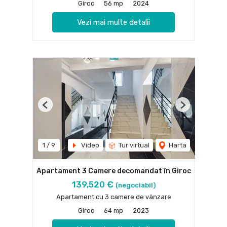
Giroc
56 mp
2024
Vezi mai multe detalii
Previous
Next
1
/
9
Video
Tur virtual
Harta
Apartament 3 Camere decomandat în Giroc
139,520 €
(negociabil)
Apartament cu 3 camere de vânzare
Giroc
64 mp
2023