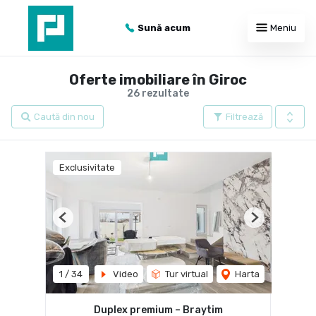
Sună acum
Meniu
Oferte imobiliare în Giroc
26 rezultate
Caută din nou
Filtrează
Exclusivitate
Previous
Next
1
/
34
Video
Tur virtual
Harta
Duplex premium – Braytim