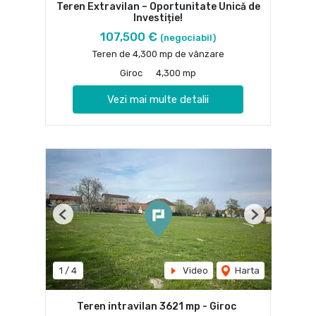
Teren Extravilan – Oportunitate Unică de
Investiție!
107,500 €
(negociabil)
Teren de 4,300 mp de vânzare
Giroc
4,300 mp
Vezi mai multe detalii
Previous
Next
1
/
4
Video
Harta
Teren intravilan 3621 mp - Giroc