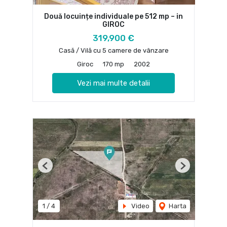
Două locuințe individuale pe 512 mp – in
GIROC
319,900 €
Casă / Vilă cu 5 camere de vânzare
Giroc
170 mp
2002
Vezi mai multe detalii
Previous
Next
1
/
4
Video
Harta