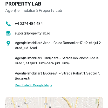
PROPERTY LAB
+4 0374 484 484
suport@propertylab.ro
Agenție Imobiliară Arad - Calea Romanilor 17-19, etajul 2,
Arad, jud. Arad
Agenție Imobiliară Timișoara - Strada Ion Ionescu de la
Brad 1, etajul 1, Timișoara, jud. Timiș
Agenție Imobiliară București - Strada Rabat 1, Sector 1,
București
Deschide în Google Maps