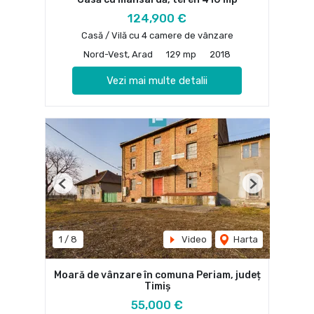
124,900 €
Casă / Vilă cu 4 camere de vânzare
Nord-Vest, Arad
129 mp
2018
Vezi mai multe detalii
Previous
Next
1
/
8
Video
Harta
Moară de vânzare în comuna Periam, județ
Timiș
55,000 €