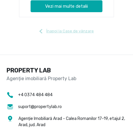
Vezi mai multe detalii
Înapoi la Case de vânzare
PROPERTY LAB
+4 0374 484 484
suport@propertylab.ro
Agenție Imobiliară Arad - Calea Romanilor 17-19, etajul 2,
Arad, jud. Arad