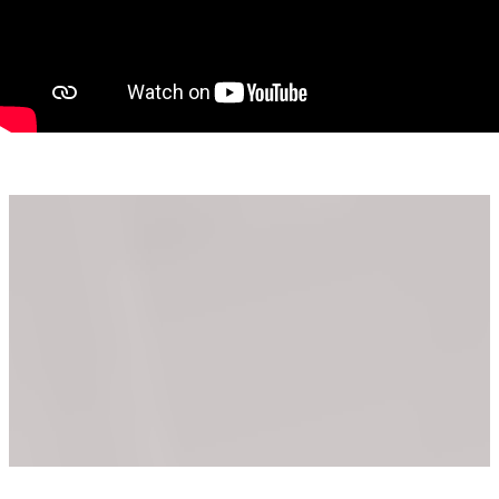
Un mare avantaj al proprietății este potențialul de dezvoltare:
se poate construi un etaj sau o mansardă, oferind și mai mult
spațiu pentru viitor și pentru visurile unei familii în creștere.
Terenul de 643 mp completează perfect această proprietate,
oferind o grădină frumoasă cu pomi fructiferi, un colț de
natură unde vă puteți bucura de liniște, de cafeaua de
dimineață la umbră sau de bucuria copiilor care aleargă prin
curte.
Dacă vă doriți mai mult decât o simplă casă și simțiți că aici v-
ați putea scrie propria poveste de familie, vă așteptăm cu
drag la vizionare.
Consultant imobiliar : Laurentiu Caraman
Telefon : 0721824896
Email : laurentiu.caraman@propertylab.ro
CP3176503