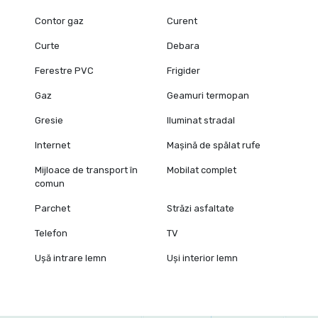
Contor gaz
Curent
Curte
Debara
Ferestre PVC
Frigider
Gaz
Geamuri termopan
Gresie
Iluminat stradal
Internet
Mașină de spălat rufe
Mijloace de transport în
Mobilat complet
comun
Parchet
Străzi asfaltate
Telefon
TV
Ușă intrare lemn
Uși interior lemn