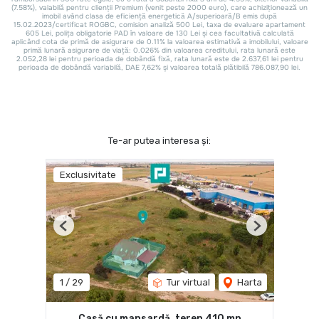
Te-ar putea interesa și:
Exclusivitate
Previous
Next
1
/
29
Tur virtual
Harta
Casă cu mansardă, teren 410 mp