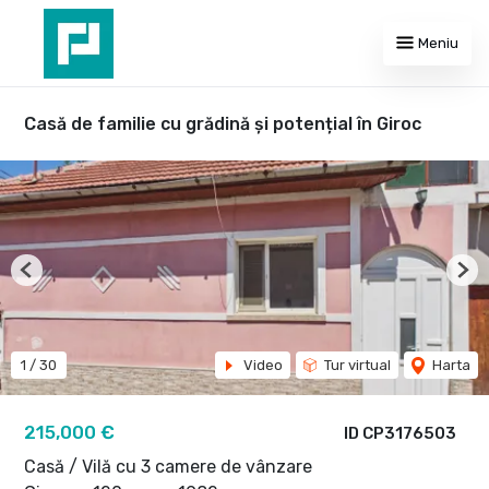
Meniu
Casă de familie cu grădină și potențial în Giroc
Previous
Nex
1
/
30
Video
Tur virtual
Harta
215,000 €
ID CP3176503
Casă / Vilă cu 3 camere de vânzare