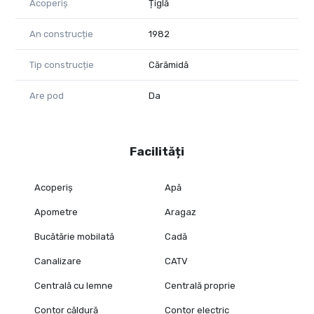
Acoperiș
Țiglă
An construcție
1982
Tip construcție
Cărămidă
Are pod
Da
Facilități
Acoperiș
Apă
Apometre
Aragaz
Bucătărie mobilată
Cadă
Canalizare
CATV
Centrală cu lemne
Centrală proprie
Contor căldură
Contor electric