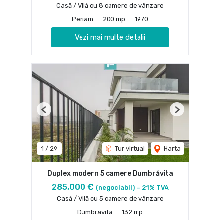
Casă / Vilă cu 8 camere de vânzare
Periam
200 mp
1970
Vezi mai multe detalii
Previous
Next
1
/
29
Tur virtual
Harta
Duplex modern 5 camere Dumbrăvita
285,000 €
(negociabil) + 21% TVA
Casă / Vilă cu 5 camere de vânzare
Dumbravita
132 mp