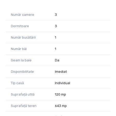
Număr camere
3
Dormitoare
3
Număr bucătării
1
Număr băi
1
Geam la baie
Da
Disponibilitate
Imediat
Tip casă
Individual
Suprafață utilă
120 mp
Suprafață teren
643 mp