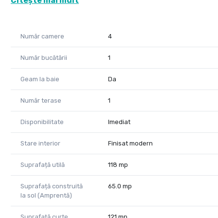
Citește mai mult
toate facilitățile necesare. Fie că sunteți în căutarea u
profitabile, acest duplex reprezintă o alegere excelentă.
Număr camere
4
Detalii proprietate:
Număr bucătării
1
Suprafață utilă: 118 mp
Compartimentare:
Geam la baie
Da
PARTER :
hol de acces
Număr terase
1
baie
bucătărie
Disponibilitate
Imediat
cameră de zi spațioasă
bucătărie modernă
Stare interior
Finisat modern
terasă
Suprafață utilă
118 mp
ETAJ 1:
3 dormitoare
Suprafață construită
65.0 mp
la sol (Amprentă)
hol de acces
baie
Suprafață curte
121 mp