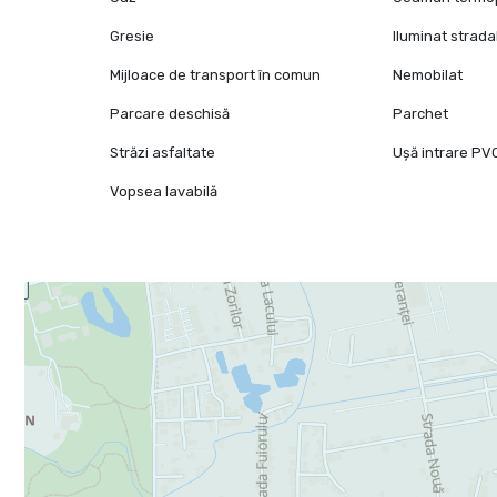
Gresie
Iluminat strada
Mijloace de transport în comun
Nemobilat
Parcare deschisă
Parchet
Străzi asfaltate
Ușă intrare PV
Vopsea lavabilă