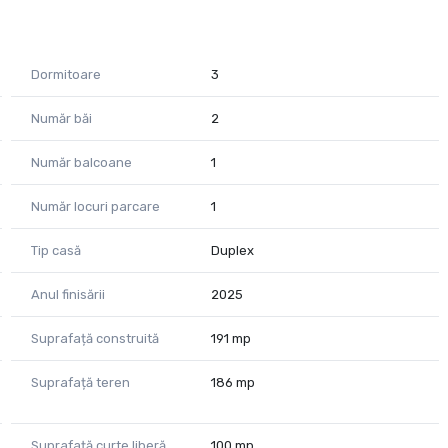
nui cămin pentru familia dumneavoastră sau a unei investiții
Dormitoare
3
Număr băi
2
Număr balcoane
1
Număr locuri parcare
1
Tip casă
Duplex
Anul finisării
2025
Suprafață construită
191 mp
Suprafață teren
186 mp
Suprafață curte liberă
100 mp