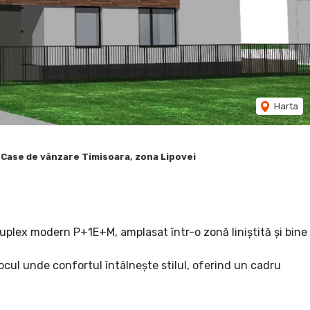
Harta
Case de vânzare Timisoara, zona Lipovei
uplex modern P+1E+M, amplasat într-o zonă liniștită și bine
ocul unde confortul întâlnește stilul, oferind un cadru
ază de liniște și intimitate, fiind în același timp aproape de