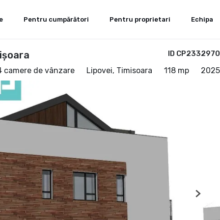
e
Pentru cumpărători
Pentru proprietari
Echipa
ișoara
ID CP2332970
 4 camere de vânzare
Lipovei, Timisoara
118 mp
2025
Next