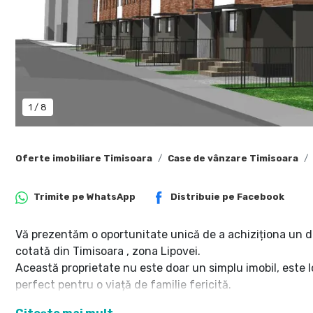
1
/
8
Oferte imobiliare Timisoara
Case de vânzare Timisoara
Trimite pe
WhatsApp
Distribuie pe
Facebook
Vă prezentăm o oportunitate unică de a achiziționa un d
cotată din Timisoara , zona Lipovei.
Această proprietate nu este doar un simplu imobil, este l
perfect pentru o viață de familie fericită.
Într-o lume în continuă agitație, acest duplex vă oferă o o