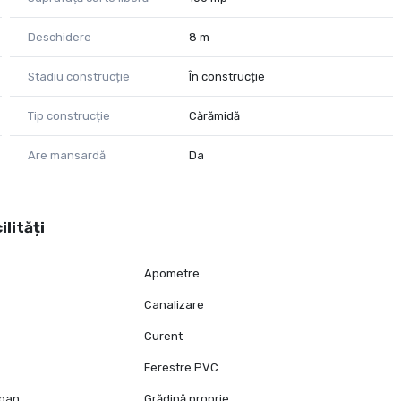
Deschidere
8 m
Stadiu construcție
În construcție
Tip construcție
Cărămidă
de racordare
u a asigura confortul și funcționalitatea de care aveți
Are mansardă
Da
promite să devină căminul perfect!
onare, nu ezitați să ne contactați!
ilități
Apometre
Canalizare
Curent
Ferestre PVC
opan
Grădină proprie