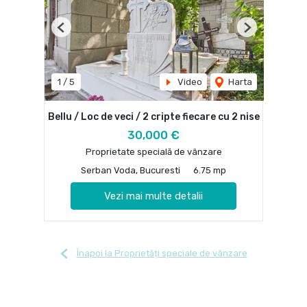
Previous
Next
1
/
5
Video
Harta
Bellu / Loc de veci / 2 cripte fiecare cu 2 nise
30,000 €
Proprietate specială de vânzare
Serban Voda, Bucuresti
6.75 mp
Vezi mai multe detalii
Înapoi la Proprietăți speciale de vânzare