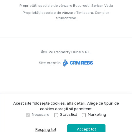
Proprietăți speciale de vânzare Bucuresti, Serban Voda
Proprietăți speciale de vânzare Timisoara, Complex
Studentesc
©
2026
Property Cube S.R.L.
Site creat în
Acest site folosește cookies,
află detalii
.
Alege ce tipuri de
cookies dorești să permitem:
Necesare
Statistică
Marketing
Accept tot
Resping tot
Sună acum
Solicită vizionare