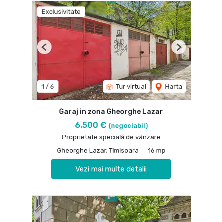
Exclusivitate
Previous
Next
1
/
6
Tur virtual
Harta
Garaj in zona Gheorghe Lazar
6,500 €
(negociabil)
Proprietate specială de vânzare
Gheorghe Lazar, Timisoara
16 mp
Vezi mai multe detalii