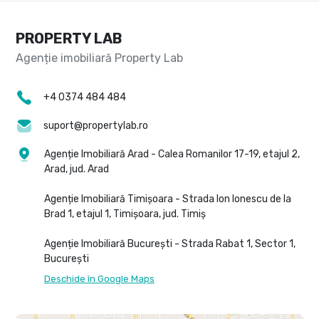
PROPERTY LAB
+4 0374 484 484
suport@propertylab.ro
Agenție Imobiliară Arad - Calea Romanilor 17-19, etajul 2,
Arad, jud. Arad
Agenție Imobiliară Timișoara - Strada Ion Ionescu de la
Brad 1, etajul 1, Timișoara, jud. Timiș
Agenție Imobiliară București - Strada Rabat 1, Sector 1,
București
Deschide în Google Maps