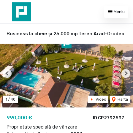
Meniu
Business la cheie și 25.000 mp teren Arad-Oradea
Previous
Nex
1
/
40
Video
Harta
990,000 €
ID CP2792597
Proprietate specială de vânzare