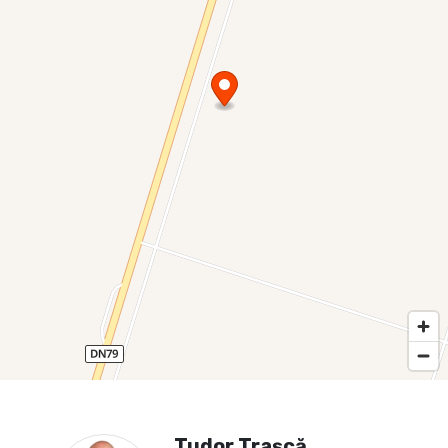
Tudor Trașcă