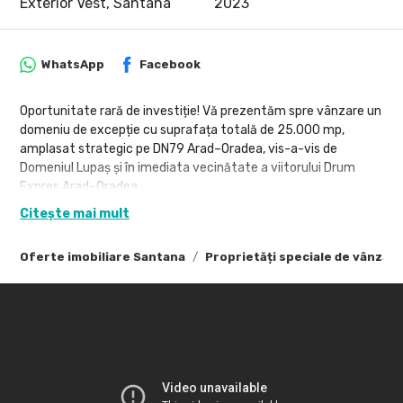
Exterior Vest, Santana
2023
WhatsApp
Facebook
Oportunitate rară de investiție! Vă prezentăm spre vânzare un
domeniu de excepție cu suprafața totală de 25.000 mp,
amplasat strategic pe DN79 Arad–Oradea, vis-a-vis de
Domeniul Lupaș și în imediata vecinătate a viitorului Drum
Expres Arad–Oradea.
Citește mai mult
Proprietatea beneficiază de un front stradal impresionant de
240 ml și două accese autorizate, fiind ideală pentru
Oferte imobiliare Santana
Proprietăți speciale de vânzar
dezvoltări în domeniul HORECA, agrement, logistică,
evenimente sau activități industriale.
Business funcțional și profitabil:
Sală de evenimente tip terasă cu suprafața de 560 mp,
complet mobilată și utilată;
Piscină încălzită (11 x 6 m) cu plajă amenajată, șezlonguri și
spații de relaxare;