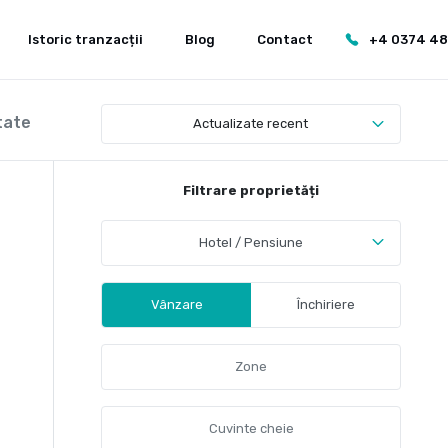
Istoric tranzacții
Blog
Contact
+4 0374 4
tate
Actualizate recent
Filtrare proprietăți
Hotel / Pensiune
Vânzare
Închiriere