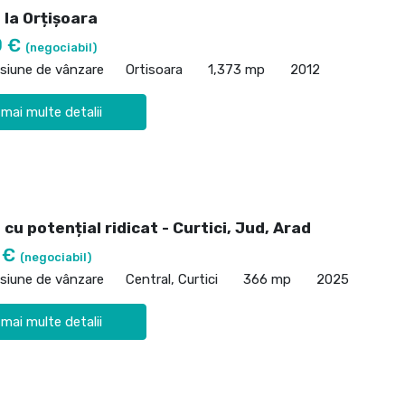
 la Orțișoara
0 €
(negociabil)
siune de vânzare
Ortisoara
1,373 mp
2012
 mai multe detalii
cu potențial ridicat - Curtici, Jud, Arad
 €
(negociabil)
siune de vânzare
Central, Curtici
366 mp
2025
 mai multe detalii