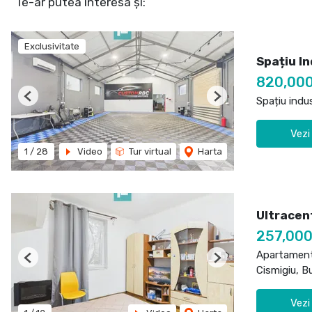
Te-ar putea interesa și:
Exclusivitate
Spațiu In
820,00
Spațiu indu
Previous
Next
Vezi
1
/
28
Video
Tur virtual
Harta
Ultracen
257,00
Apartament
Previous
Next
Cismigiu, B
Vezi