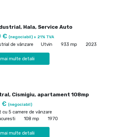
dustrial, Hala, Service Auto
0 €
(negociabil) + 21% TVA
strial de vânzare
Utvin
933 mp
2023
 mai multe detalii
tral, Cismigiu, apartament 108mp
0 €
(negociabil)
 cu 5 camere de vânzare
ucuresti
108 mp
1970
 mai multe detalii