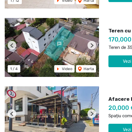
1
/
12
Video
Harta
Teren cu
170,000
Teren de 3
Previous
Next
Vezi
1
/
4
Video
Harta
Afacere l
20,000 
Spațiu come
Previous
Next
Vezi