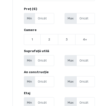
Preț (€)
Min
Max
Camere
1
2
3
4+
Suprafață utilă
Min
Max
An construcție
Min
Max
Etaj
Min
Max