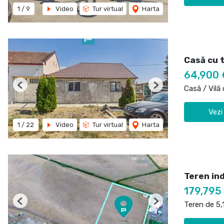
1
/
9
Video
Tur virtual
Harta
Casă cu 
64,900 
Casă / Vilă
Previous
Next
Vezi
1
/
22
Video
Tur virtual
Harta
Teren in
179,795
Teren de 5
Previous
Next