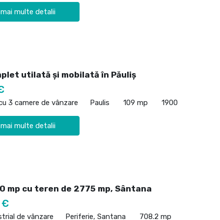
 mai multe detalii
let utilată și mobilată în Păuliș
€
 cu 3 camere de vânzare
Paulis
109 mp
1900
 mai multe detalii
00 mp cu teren de 2775 mp, Sântana
 €
strial de vânzare
Periferie, Santana
708.2 mp