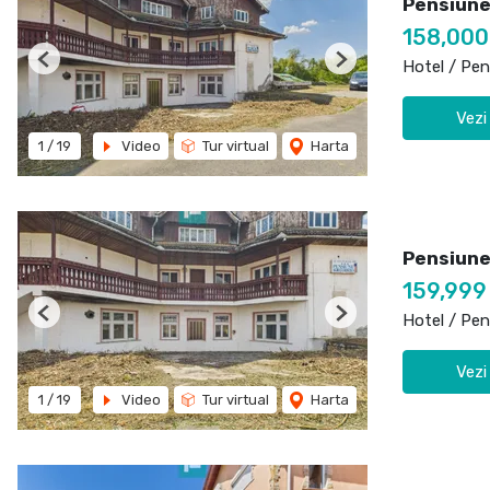
Pensiune
158,00
Hotel / Pen
Previous
Next
Vezi
1
/
19
Video
Tur virtual
Harta
Pensiune
159,999
Hotel / Pen
Previous
Next
Vezi
1
/
19
Video
Tur virtual
Harta