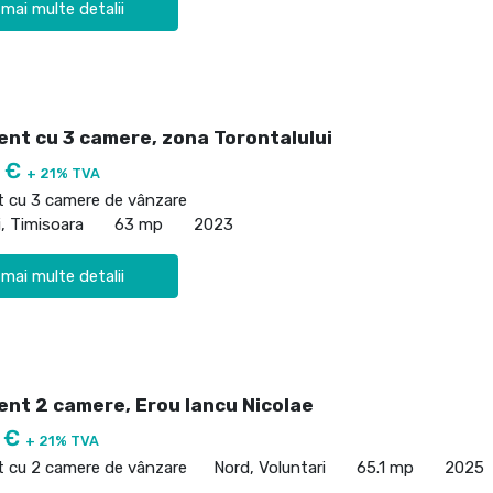
 mai multe detalii
nt cu 3 camere, zona Torontalului
0 €
+ 21% TVA
 cu 3 camere de vânzare
i, Timisoara
63 mp
2023
 mai multe detalii
nt 2 camere, Erou Iancu Nicolae
0 €
+ 21% TVA
 cu 2 camere de vânzare
Nord, Voluntari
65.1 mp
2025