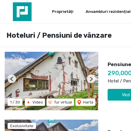
Proprietăți
Ansambluri rezidențial
Hoteluri / Pensiuni de vânzare
Pensiune
290,00
Hotel / Pen
Previous
Next
Vezi
1
/
30
Video
Tur virtual
Harta
Exclusivitate