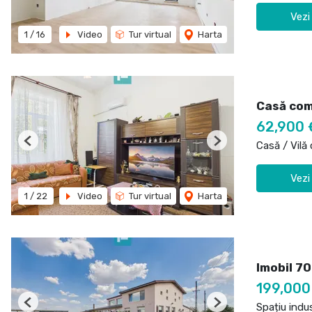
Vezi
1
/
16
Video
Tur virtual
Harta
Casă comp
62,900 
Casă / Vilă
Previous
Next
Vezi
1
/
22
Video
Tur virtual
Harta
Imobil 7
199,000
Spațiu indu
Previous
Next