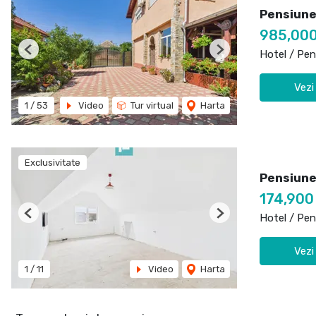
Pensiune
985,00
Hotel / Pen
Previous
Next
Vezi
1
/
53
Video
Tur virtual
Harta
Exclusivitate
Pensiune 
174,900
Hotel / Pen
Previous
Next
Vezi
1
/
11
Video
Harta