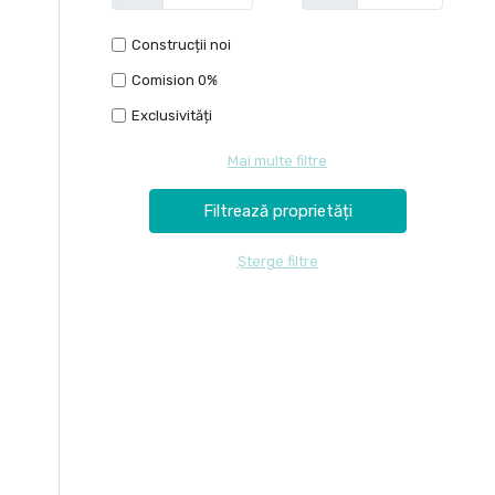
Construcții noi
Comision 0%
Exclusivități
Mai multe filtre
Șterge filtre