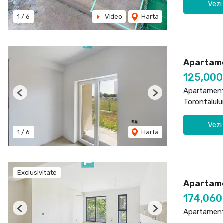
Vezi
1
/
6
Video
Harta
Apartame
125,00
Apartament
Previous
Next
Torontalulu
Vezi
1
/
6
Harta
Exclusivitate
Apartame
174,06
Apartament
Previous
Next