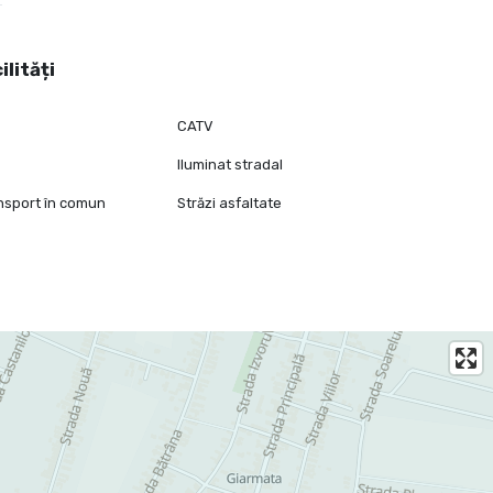
ilități
CATV
Iluminat stradal
ansport în comun
Străzi asfaltate