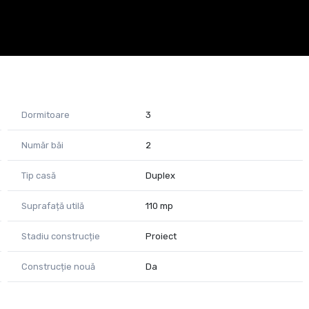
Dormitoare
3
Număr băi
2
Tip casă
Duplex
Suprafață utilă
110 mp
Stadiu construcție
Proiect
Construcție nouă
Da