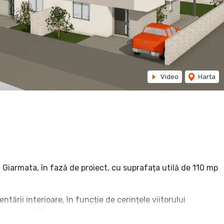
Video
Harta
Giarmata, în fază de proiect, cu suprafața utilă de 110 mp
tării interioare, în funcție de cerințele viitorului
cces rapid la oraș.