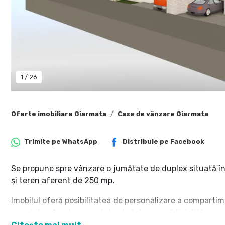
1
/
26
Oferte imobiliare Giarmata
Case de vânzare Giarmata
Trimite pe
WhatsApp
Distribuie pe
Facebook
Se propune spre vânzare o jumătate de duplex situată în 
și teren aferent de 250 mp.
Imobilul oferă posibilitatea de personalizare a compartimen
proprietar. Amplasamentul este într-o zonă liniștită, cu a