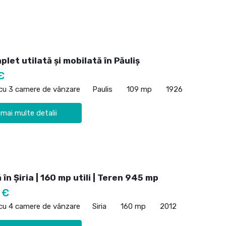
let utilată și mobilată în Păuliș
€
 cu 3 camere de vânzare
Paulis
109 mp
1926
 mai multe detalii
ă în Șiria | 160 mp utili | Teren 945 mp
 €
 cu 4 camere de vânzare
Siria
160 mp
2012