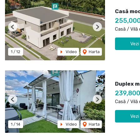
Casă mod
255,00
Casă / Vilă
Previous
Next
Vezi
1
/
12
Video
Harta
Duplex m
239,800
Casă / Vilă
Previous
Next
Vezi
1
/
14
Video
Harta