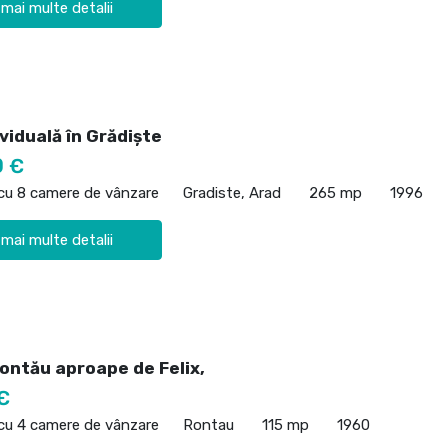
 mai multe detalii
viduală în Grădiște
0 €
 cu 8 camere de vânzare
Gradiste, Arad
265 mp
1996
 mai multe detalii
Rontău aproape de Felix,
€
 cu 4 camere de vânzare
Rontau
115 mp
1960