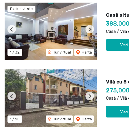
Exclusivitate
Casă sit
388,00
Casă / Vilă
Previous
Next
Vezi
1
/
32
Tur virtual
Harta
Vilă cu 5
275,000
Casă / Vilă
Previous
Next
Vezi
1
/
25
Tur virtual
Harta