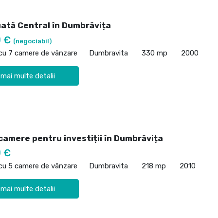
uată Central în Dumbrăvița
0 €
(negociabil)
 cu 7 camere de vânzare
Dumbravita
330 mp
2000
 mai multe detalii
 camere pentru investiții în Dumbrăvița
 €
 cu 5 camere de vânzare
Dumbravita
218 mp
2010
 mai multe detalii