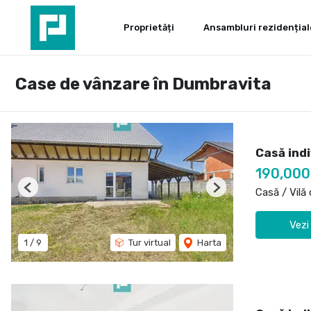
Proprietăți
Ansambluri rezidențial
Case de vânzare în Dumbravita
Casă indi
190,00
Casă / Vilă
Previous
Next
Vezi
1
/
9
Tur virtual
Harta