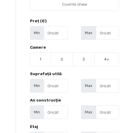
Preț (€)
Min
Max
Camere
1
2
3
4+
Suprafață utilă
Min
Max
An construcție
Min
Max
Etaj