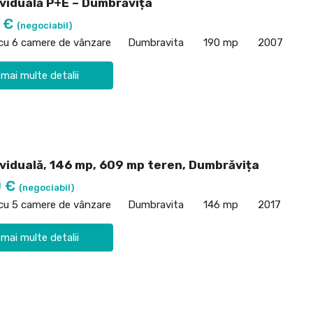
ividuală P+E – Dumbrăvița
0 €
(negociabil)
 cu 6 camere de vânzare
Dumbravita
190 mp
2007
 mai multe detalii
ividuală, 146 mp, 609 mp teren, Dumbrăvița
0 €
(negociabil)
 cu 5 camere de vânzare
Dumbravita
146 mp
2017
 mai multe detalii