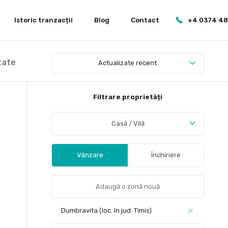
Istoric tranzacții
Blog
Contact
+4 0374 4
tate
Actualizate recent
Filtrare proprietăți
Casă / Vilă
Vânzare
Închiriere
Dumbravita (loc. în jud. Timis)