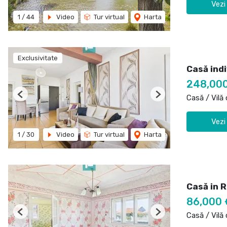
Vezi
1
/
44
Video
Tur virtual
Harta
Exclusivitate
Casă indi
248,00
Casă / Vilă
Previous
Next
Vezi
1
/
30
Video
Tur virtual
Harta
Casă in 
86,000 
Casă / Vilă
Previous
Next