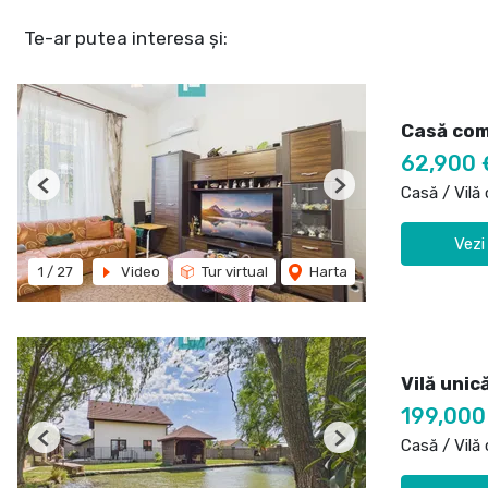
Te-ar putea interesa și:
Casă comp
62,900 
Casă / Vilă
Previous
Next
Vezi
1
/
27
Video
Tur virtual
Harta
Vilă unic
199,000
Casă / Vilă
Previous
Next