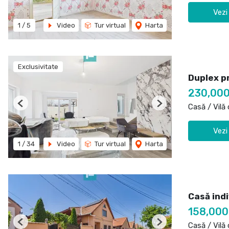
Vezi
1
/
5
Video
Tur virtual
Harta
Exclusivitate
Duplex p
230,000
Casă / Vilă
Previous
Next
Vezi
1
/
34
Video
Tur virtual
Harta
Casă indi
158,000
Casă / Vilă
Previous
Next