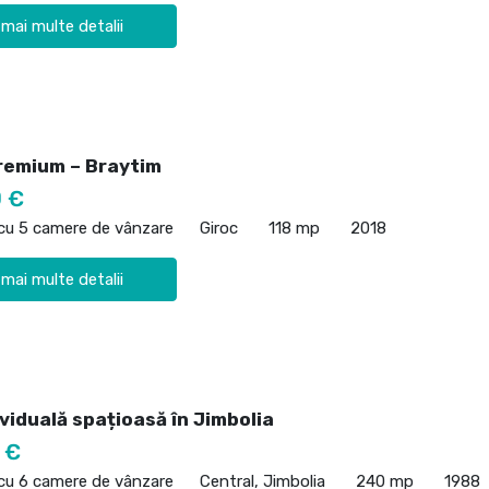
 mai multe detalii
remium – Braytim
 €
 cu 5 camere de vânzare
Giroc
118 mp
2018
 mai multe detalii
viduală spațioasă în Jimbolia
 €
 cu 6 camere de vânzare
Central, Jimbolia
240 mp
1988