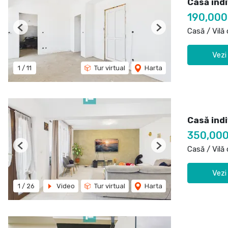
Casă ind
190,00
Casă / Vilă
Previous
Next
Vezi
1
/
11
Tur virtual
Harta
Casă ind
350,00
Casă / Vilă
Previous
Next
Vezi
1
/
26
Video
Tur virtual
Harta