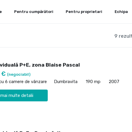
e
Pentru cumpărători
Pentru proprietari
Echipa
9 rezul
viduală P+E, zona Blaise Pascal
0 €
(negociabil)
 cu 6 camere de vânzare
Dumbravita
190 mp
2007
 mai multe detalii