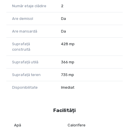
E-mail: alexandra.valea@propertylab.ro
Număr etaje clădire
2
Telefon: 0746756071
CP2828279
Are demisol
Da
Are mansardă
Da
Suprafață
428 mp
construită
Suprafață utilă
366 mp
Suprafață teren
735 mp
Disponibilitate
Imediat
Facilități
Apă
Calorifere