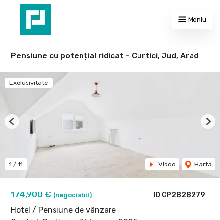
Meniu
Pensiune cu potențial ridicat - Curtici, Jud, Arad
Exclusivitate
Previous
Nex
1
/
11
Video
Harta
174,900 €
ID CP2828279
(negociabil)
Hotel / Pensiune de vânzare