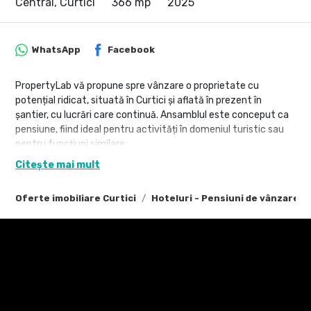
Central, Curtici
366 mp
2025
WhatsApp
Facebook
PropertyLab vă propune spre vânzare o proprietate cu
potențial ridicat, situată în Curtici și aflată în prezent în
șantier, cu lucrări care continuă. Ansamblul este conceput ca
pensiune, fiind ideal pentru activități în domeniul turistic sau
pentru funcțiuni similare.
Citește mai mult
Clădire principală – D+P+M
Clădirea principală este proiectată pentru funcțiune de
Oferte imobiliare Curtici
Hoteluri - Pensiuni de vânzare Cu
pensiune și dispune de 15 camere și 13 băi, cu o suprafață utilă
de 366 mp și o suprafață construită desfășurată de 428 mp.
Lucrările sunt în desfășurare: instalațiile sunt realizate,
tâmplăria este montată, iar mai multe băi sunt deja placate.
Mansarda înaltă, terasa și balconul oferă spații generoase,
adaptabile în funcție de conceptul final.
Corpul secundar – locuință parter