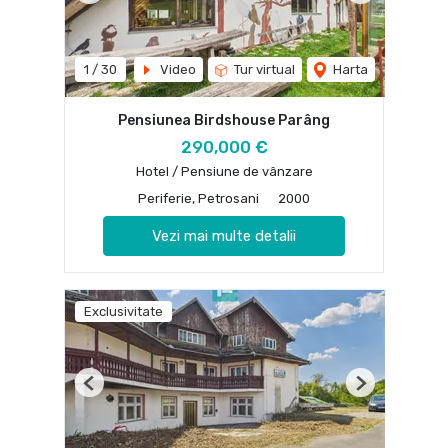
1
/
30
Video
Tur virtual
Harta
Pensiunea Birdshouse Parâng
290,000 €
Hotel / Pensiune de vânzare
Periferie, Petrosani
2000
Vezi mai multe detalii
Exclusivitate
Previous
Next