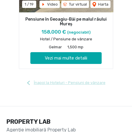
1
/
19
Video
Tur virtual
Harta
Pensiune în Geoagiu-Băi pe malul râului
Mureș
158,000 €
(negociabil)
Hotel / Pensiune de vânzare
Gelmar
1,500 mp
Vezi mai multe detalii
Înapoi la Hoteluri - Pensiuni de vânzare
PROPERTY LAB