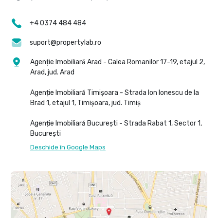
+4 0374 484 484
suport@propertylab.ro
Agenție Imobiliară Arad - Calea Romanilor 17-19, etajul 2,
Arad, jud. Arad
Agenție Imobiliară Timișoara - Strada Ion Ionescu de la
Brad 1, etajul 1, Timișoara, jud. Timiș
Agenție Imobiliară București - Strada Rabat 1, Sector 1,
București
Deschide în Google Maps