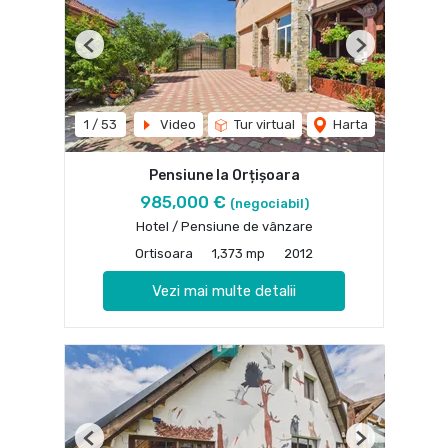
Previous
Next
1
/
53
Video
Tur virtual
Harta
Pensiune la Orțișoara
985,000 €
(negociabil)
Hotel / Pensiune de vânzare
Ortisoara
1,373 mp
2012
Vezi mai multe detalii
Previous
Next