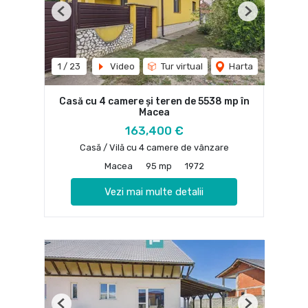
Previous
Next
1
/
23
Video
Tur virtual
Harta
Casă cu 4 camere și teren de 5538 mp în
Macea
163,400 €
Casă / Vilă cu 4 camere de vânzare
Macea
95 mp
1972
Vezi mai multe detalii