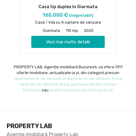
Casă tip duplex în Giarmata
165,000 €
(negociabil)
Casă / Vilă cu 4 camere de vânzare
Giarmata
110 mp
2025
Vezi mai multe detalii
PROPERTY LAB, Agenție imobiliară Bucuresti, va ofera 1317
oferte imobiliare, actualizate la zi, din categorii precum
apartamente de vânzare Arad
,
terenuri de vânzare Arad
,
case vile de vânzare Arad
,
apartamente de vânzare
Timisoara
sau
spații industriale de închiriat Arad
.
PROPERTY LAB