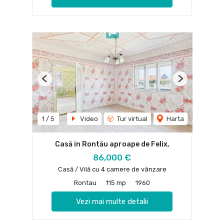
Previous
Next
1
/
5
Video
Tur virtual
Harta
Casă in Rontău aproape de Felix,
86,000 €
Casă / Vilă cu 4 camere de vânzare
Rontau
115 mp
1960
Vezi mai multe detalii