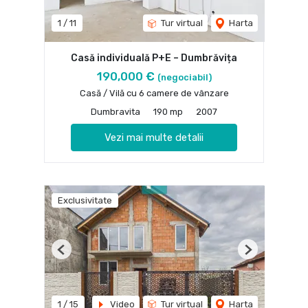
1
/
11
Tur virtual
Harta
Casă individuală P+E – Dumbrăvița
190,000 €
(negociabil)
Casă / Vilă cu 6 camere de vânzare
Dumbravita
190 mp
2007
Vezi mai multe detalii
Exclusivitate
Previous
Next
1
/
15
Video
Tur virtual
Harta