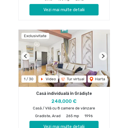
Vezi mai multe detalii
Exclusivitate
Previous
Next
1
/
30
Video
Tur virtual
Harta
Casă individuală în Grădiște
248,000 €
Casă / Vilă cu 8 camere de vânzare
Gradiste, Arad
265 mp
1996
Vezi mai multe detalii