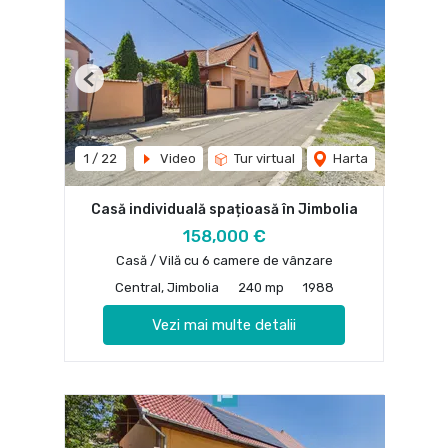
Previous
Next
1
/
22
Video
Tur virtual
Harta
Casă individuală spațioasă în Jimbolia
158,000 €
Casă / Vilă cu 6 camere de vânzare
Central, Jimbolia
240 mp
1988
Vezi mai multe detalii