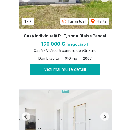
Previous
Next
1
/
9
Tur virtual
Harta
Casă individuală P+E, zona Blaise Pascal
190,000 €
(negociabil)
Casă / Vilă cu 6 camere de vânzare
Dumbravita
190 mp
2007
Vezi mai multe detalii
Previous
Next