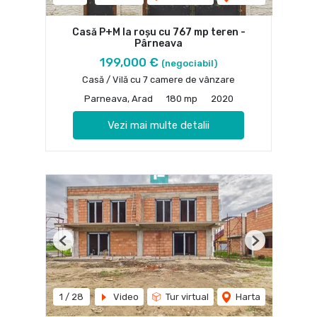
Casă P+M la roșu cu 767 mp teren -
Pârneava
199,000 €
(negociabil)
Casă / Vilă cu 7 camere de vânzare
Parneava, Arad
180 mp
2020
Vezi mai multe detalii
Previous
Next
1
/
28
Video
Tur virtual
Harta