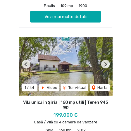
Paulis
109 mp
1900
Vezi mai multe detalii
Previous
Next
1
/
44
Video
Tur virtual
Harta
Vilă unică în Șiria | 160 mp utili | Teren 945
mp
199,000 €
Casă / Vilă cu 4 camere de vânzare
Siria
160 mp
2012