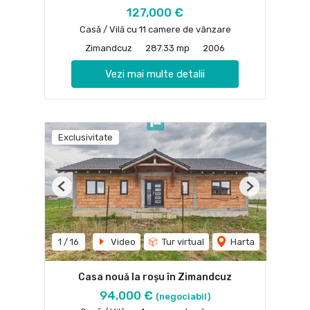
127,000 €
Casă / Vilă cu 11 camere de vânzare
Zimandcuz
287.33 mp
2006
Vezi mai multe detalii
Exclusivitate
Previous
Next
1
/
16
Video
Tur virtual
Harta
Casa nouă la roșu în Zimandcuz
94,000 €
(negociabil)