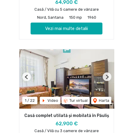
64,900 €
Casă / Vilă cu 5 camere de vânzare
Nord, Santana
150 mp
1960
Vezi mai multe detalii
Previous
Next
1
/
22
Video
Tur virtual
Harta
Casă complet utilată și mobilată în Păuliș
62,900 €
Casă / Vilă cu 3 camere de vânzare