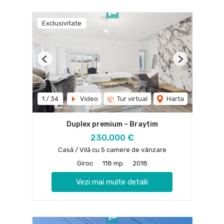
Exclusivitate
Previous
Next
1
/
34
Video
Tur virtual
Harta
Duplex premium – Braytim
230,000 €
Casă / Vilă cu 5 camere de vânzare
Giroc
118 mp
2018
Vezi mai multe detalii