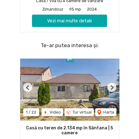
Casă / Vilă cu 4 camere de vânzare
Zimandcuz
95 mp
2024
Vezi mai multe detalii
Te-ar putea interesa și:
Previous
Next
1
/
22
Video
Tur virtual
Harta
Casă cu teren de 2.134 mp în Sântana | 5
camere