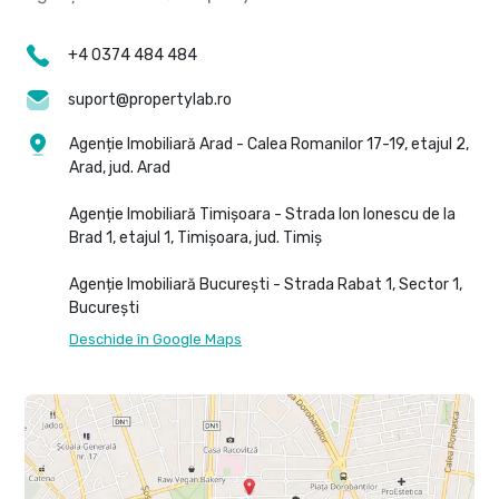
+4 0374 484 484
suport@propertylab.ro
Agenție Imobiliară Arad - Calea Romanilor 17-19, etajul 2,
Arad, jud. Arad
Agenție Imobiliară Timișoara - Strada Ion Ionescu de la
Brad 1, etajul 1, Timișoara, jud. Timiș
Agenție Imobiliară București - Strada Rabat 1, Sector 1,
București
Deschide în Google Maps