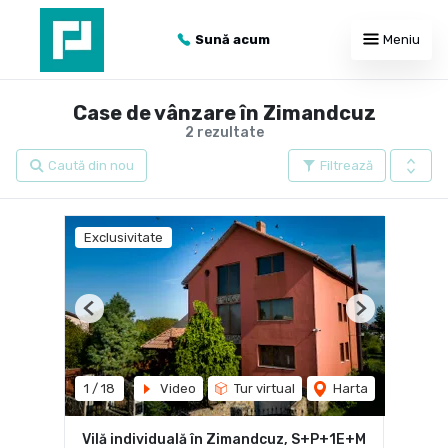
Sună acum
Meniu
Case de vânzare în Zimandcuz
2 rezultate
Caută din nou
Filtrează
Exclusivitate
Previous
Next
1
/
18
Video
Tur virtual
Harta
Vilă individuală în Zimandcuz, S+P+1E+M