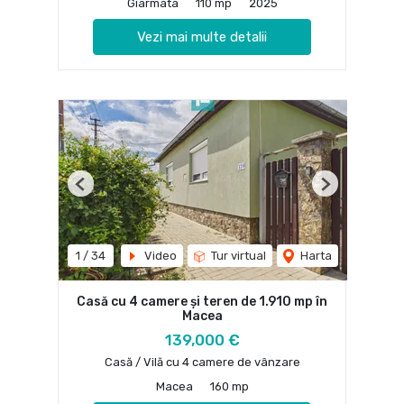
Giarmata
110 mp
2025
Vezi mai multe detalii
Previous
Next
1
/
34
Video
Tur virtual
Harta
Casă cu 4 camere și teren de 1.910 mp în
Macea
139,000 €
Casă / Vilă cu 4 camere de vânzare
Macea
160 mp