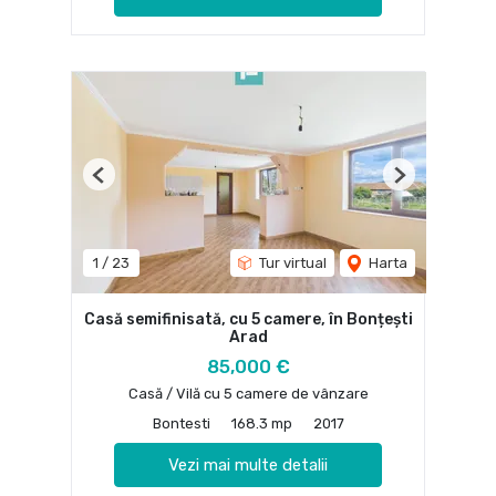
Previous
Next
1
/
23
Tur virtual
Harta
Casă semifinisată, cu 5 camere, în Bonțești
Arad
85,000 €
Casă / Vilă cu 5 camere de vânzare
Bontesti
168.3 mp
2017
Vezi mai multe detalii