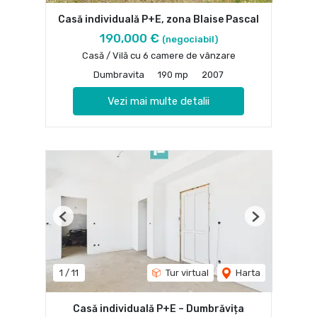
Casă individuală P+E, zona Blaise Pascal
190,000 €
(negociabil)
Casă / Vilă cu 6 camere de vânzare
Dumbravita
190 mp
2007
Vezi mai multe detalii
Previous
Next
1
/
11
Tur virtual
Harta
Casă individuală P+E – Dumbrăvița