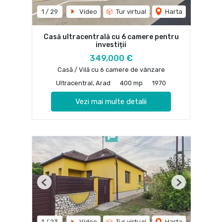
1
/
29
Video
Tur virtual
Harta
Casă ultracentrală cu 6 camere pentru
investiții
349,000 €
Casă / Vilă cu 6 camere de vânzare
Ultracentral, Arad
400 mp
1970
Vezi mai multe detalii
Previous
Next
1
/
23
Video
Tur virtual
Harta