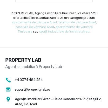
PROPERTY LAB, Agenție imobiliară Bucuresti, va ofera 1318
oferte imobiliare, actualizate la zi, din categorii precum
apartamente de vânzare Arad
,
terenuri de vânzare Arad
,
case vile de vânzare Arad
,
apartamente de vânzare
Timisoara
sau
spații industriale de închiriat Arad
.
PROPERTY LAB
+4 0374 484 484
suport@propertylab.ro
Agenție Imobiliară Arad - Calea Romanilor 17-19, etajul 2,
Arad, jud. Arad