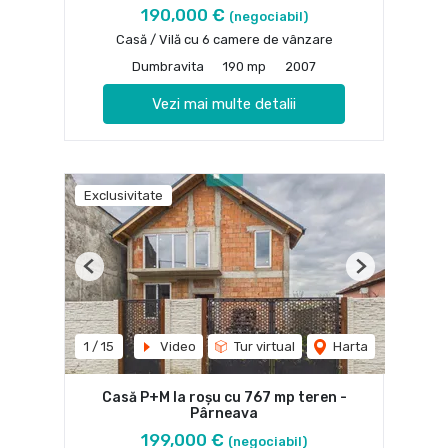
190,000 €
(negociabil)
Casă / Vilă cu 6 camere de vânzare
Dumbravita
190 mp
2007
Vezi mai multe detalii
Exclusivitate
Previous
Next
1
/
15
Video
Tur virtual
Harta
Casă P+M la roșu cu 767 mp teren -
Pârneava
199,000 €
(negociabil)