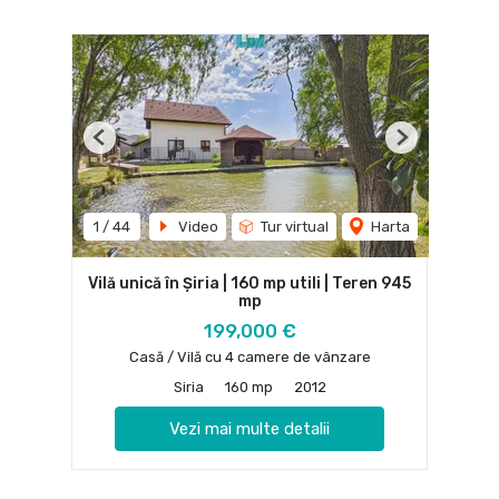
Previous
Next
1
/
44
Video
Tur virtual
Harta
Vilă unică în Șiria | 160 mp utili | Teren 945
mp
199,000 €
Casă / Vilă cu 4 camere de vânzare
Siria
160 mp
2012
Vezi mai multe detalii