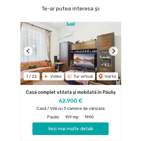
Te-ar putea interesa și:
Previous
Next
1
/
22
Video
Tur virtual
Harta
Casă complet utilată și mobilată în Păuliș
62,900 €
Casă / Vilă cu 3 camere de vânzare
Paulis
109 mp
1900
Vezi mai multe detalii