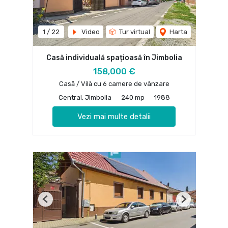
1
/
22
Video
Tur virtual
Harta
Casă individuală spațioasă în Jimbolia
158,000 €
Casă / Vilă cu 6 camere de vânzare
Central, Jimbolia
240 mp
1988
Vezi mai multe detalii
Previous
Next