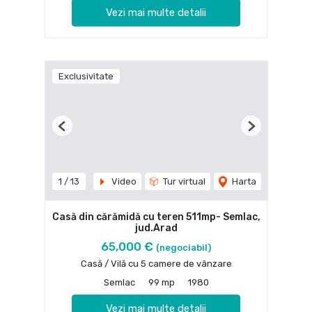
Vezi mai multe detalii
Exclusivitate
Previous
Next
1
/
13
Video
Tur virtual
Harta
Casă din cărămidă cu teren 511mp- Semlac,
jud.Arad
65,000 €
(negociabil)
Casă / Vilă cu 5 camere de vânzare
Semlac
99 mp
1980
Vezi mai multe detalii