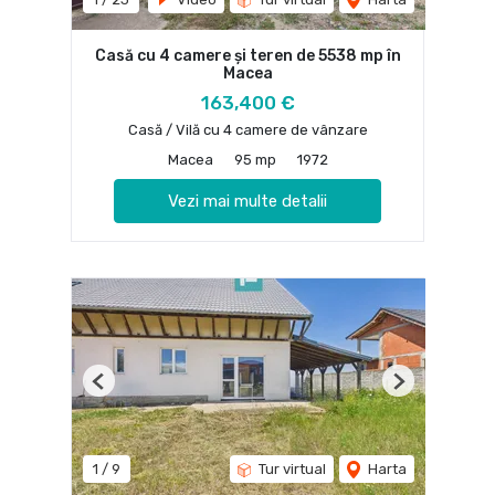
Casă cu 4 camere și teren de 5538 mp în
Macea
163,400 €
Casă / Vilă cu 4 camere de vânzare
Macea
95 mp
1972
Vezi mai multe detalii
Previous
Next
1
/
9
Tur virtual
Harta