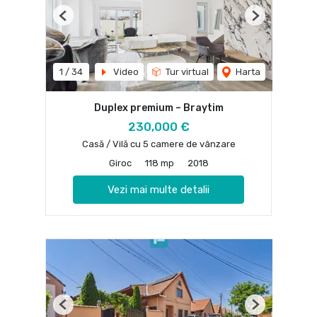
Previous
Next
1
/
34
Video
Tur virtual
Harta
Duplex premium – Braytim
230,000 €
Casă / Vilă cu 5 camere de vânzare
Giroc
118 mp
2018
Vezi mai multe detalii
Previous
Next