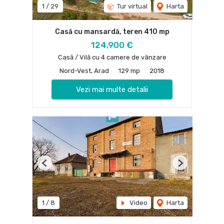
1
/
29
Tur virtual
Harta
Casă cu mansardă, teren 410 mp
124,900 €
Casă / Vilă cu 4 camere de vânzare
Nord-Vest, Arad
129 mp
2018
Vezi mai multe detalii
Previous
Next
1
/
8
Video
Harta