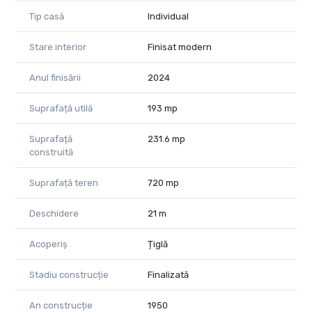
Tip casă
Individual
Stare interior
Finisat modern
Anul finisării
2024
Suprafață utilă
193 mp
Suprafață
231.6 mp
construită
Suprafață teren
720 mp
Deschidere
21 m
Acoperiș
Țiglă
Stadiu construcție
Finalizată
An construcție
1950