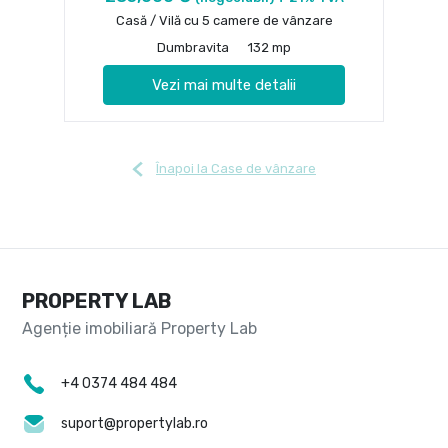
Casă / Vilă cu 5 camere de vânzare
Dumbravita
132 mp
Vezi mai multe detalii
Înapoi la Case de vânzare
PROPERTY LAB
+4 0374 484 484
suport@propertylab.ro