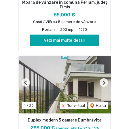
Moară de vânzare în comuna Periam, județ
Timiș
55,000 €
Casă / Vilă cu 8 camere de vânzare
Periam
200 mp
1970
Vezi mai multe detalii
Previous
Next
1
/
29
Tur virtual
Harta
Duplex modern 5 camere Dumbrăvita
285,000 €
(negociabil) + 21% TVA