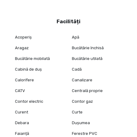
Facilități
Acoperiș
Apă
Aragaz
Bucătărie închisă
Bucătărie mobilată
Bucătărie utilată
Cabină de duș
Cadă
Calorifere
Canalizare
CATV
Centrală proprie
Contor electric
Contor gaz
Curent
Curte
Debara
Dușumea
Faianță
Ferestre PVC