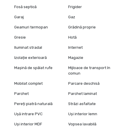
Fosă septică
Frigider
Garaj
Gaz
Geamuri termopan
Grădină proprie
Gresie
Hotă
Iluminat stradal
Internet
Izolație exterioară
Magazie
Mașină de spălat rufe
Mijloace de transport în
comun
Mobilat complet
Parcare deschisă
Parchet
Parchet laminat
Pereți piatră naturală
Străzi asfaltate
Ușă intrare PVC
Uși interior lemn
Uși interior MDF
Vopsea lavabilă