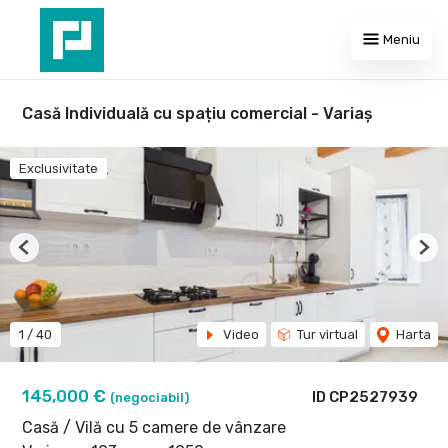
Meniu
Casă Individuală cu spațiu comercial - Variaș
Exclusivitate
Previous
Nex
1
/
40
Video
Tur virtual
Harta
145,000 €
ID CP2527939
(negociabil)
Casă / Vilă cu 5 camere de vânzare