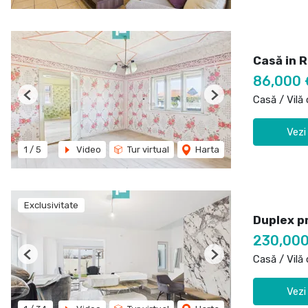
Casă in 
86,000 
Casă / Vilă
Previous
Next
Vezi
1
/
5
Video
Tur virtual
Harta
Exclusivitate
Duplex p
230,000
Casă / Vilă
Previous
Next
Vezi