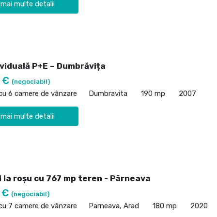
 mai multe detalii
ividuală P+E – Dumbrăvița
0 €
(negociabil)
 cu 6 camere de vânzare
Dumbravita
190 mp
2007
 mai multe detalii
 la roșu cu 767 mp teren - Pârneava
0 €
(negociabil)
 cu 7 camere de vânzare
Parneava, Arad
180 mp
2020