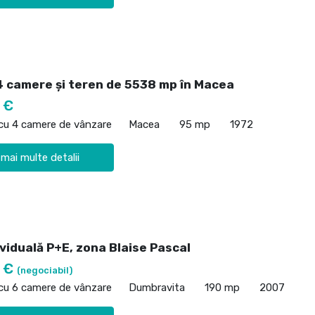
4 camere și teren de 5538 mp în Macea
 €
 cu 4 camere de vânzare
Macea
95 mp
1972
 mai multe detalii
viduală P+E, zona Blaise Pascal
0 €
(negociabil)
 cu 6 camere de vânzare
Dumbravita
190 mp
2007