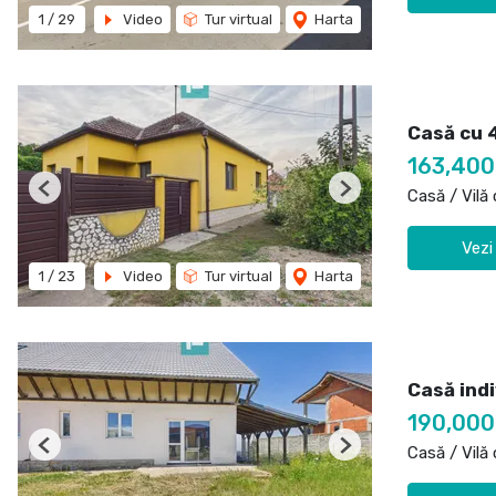
1
/
29
Video
Tur virtual
Harta
Casă cu 
163,400
Casă / Vilă
Previous
Next
Vezi
1
/
23
Video
Tur virtual
Harta
Casă indi
190,00
Casă / Vilă
Previous
Next