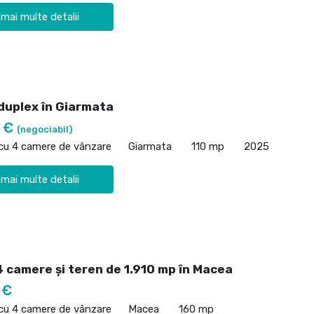
 mai multe detalii
 duplex în Giarmata
0 €
(negociabil)
 cu 4 camere de vânzare
Giarmata
110 mp
2025
 mai multe detalii
4 camere și teren de 1.910 mp în Macea
 €
 cu 4 camere de vânzare
Macea
160 mp