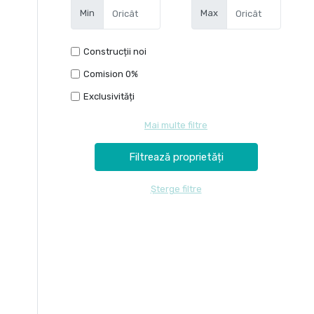
Min
Max
Construcții noi
Comision 0%
Exclusivități
Mai multe filtre
Șterge filtre