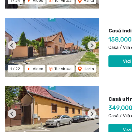
1
/
34
Video
Tur virtual
Harta
Casă indi
158,000
Casă / Vilă
Previous
Next
Vezi
1
/
22
Video
Tur virtual
Harta
Casă ultr
349,000
Casă / Vilă
Previous
Next
Vezi