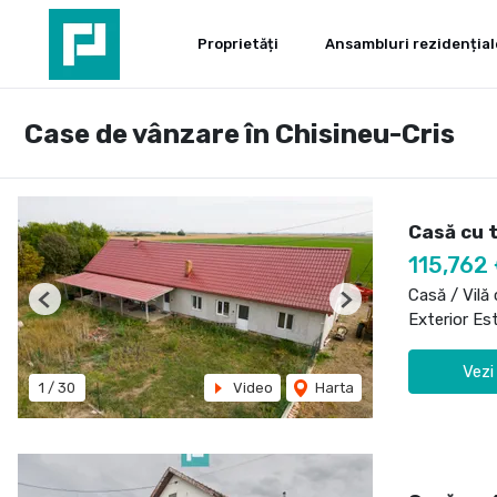
Proprietăți
Ansambluri rezidențial
Case de vânzare în Chisineu-Cris
Casă cu t
115,762
Casă / Vilă
Previous
Next
Exterior Es
Vezi
1
/
30
Video
Harta