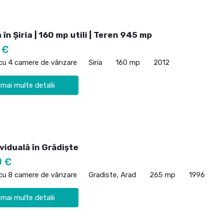
ă în Șiria | 160 mp utili | Teren 945 mp
 €
 cu 4 camere de vânzare
Siria
160 mp
2012
 mai multe detalii
viduală în Grădiște
0 €
 cu 8 camere de vânzare
Gradiste, Arad
265 mp
1996
 mai multe detalii