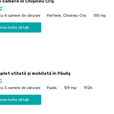
 camere în Chișineu Criș
€
 cu 4 camere de vânzare
Periferie, Chisineu-Cris
100 mp
 mai multe detalii
let utilată și mobilată în Păuliș
€
 cu 3 camere de vânzare
Paulis
109 mp
1926
 mai multe detalii