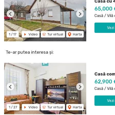
Casă cu 4
65,000 
Casă / Vilă
Previous
Next
Vezi
1
/
17
Video
Tur virtual
Harta
Te-ar putea interesa și:
Casă comp
62,900 
Casă / Vilă
Previous
Next
Vezi
1
/
27
Video
Tur virtual
Harta