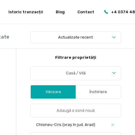
Istoric tranzacții
Blog
Contact
+4 0374 4
tate
Actualizate recent
Filtrare proprietăți
Casă / Vilă
Vânzare
Închiriere
Chisineu-Cris (oraș în jud. Arad)