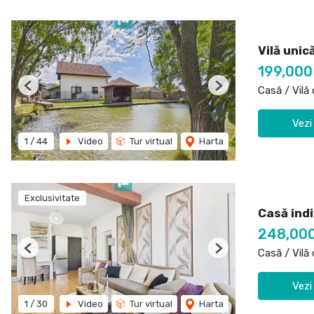
Vilă unic
199,000
Casă / Vilă
Previous
Next
Vezi
1
/
44
Video
Tur virtual
Harta
Exclusivitate
Casă indi
248,00
Casă / Vilă
Previous
Next
Vezi
1
/
30
Video
Tur virtual
Harta