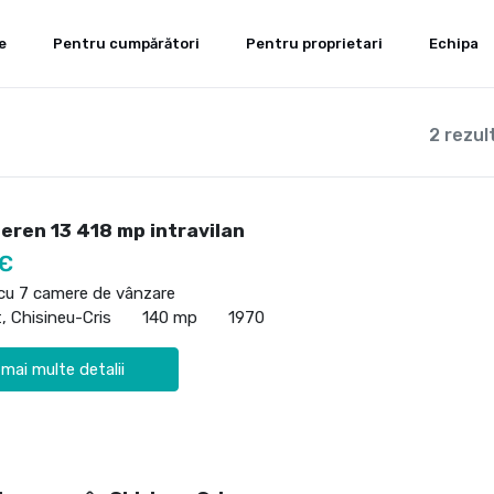
e
Pentru cumpărători
Pentru proprietari
Echipa
2 rezul
eren 13 418 mp intravilan
 €
 cu 7 camere de vânzare
t, Chisineu-Cris
140 mp
1970
 mai multe detalii