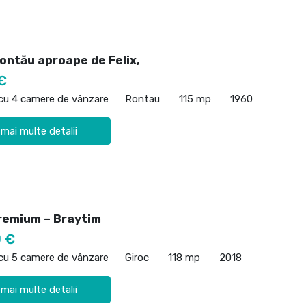
Rontău aproape de Felix,
€
 cu 4 camere de vânzare
Rontau
115 mp
1960
 mai multe detalii
remium – Braytim
 €
 cu 5 camere de vânzare
Giroc
118 mp
2018
 mai multe detalii