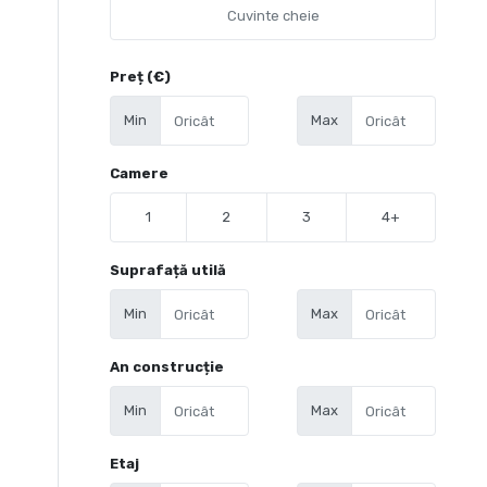
Preț (€)
Min
Max
Camere
1
2
3
4+
Suprafață utilă
Min
Max
An construcție
Min
Max
Etaj