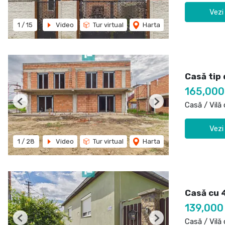
Vezi
1
/
15
Video
Tur virtual
Harta
Casă tip
165,00
Casă / Vilă
Previous
Next
Vezi
1
/
28
Video
Tur virtual
Harta
Casă cu 
139,000
Casă / Vilă
Previous
Next