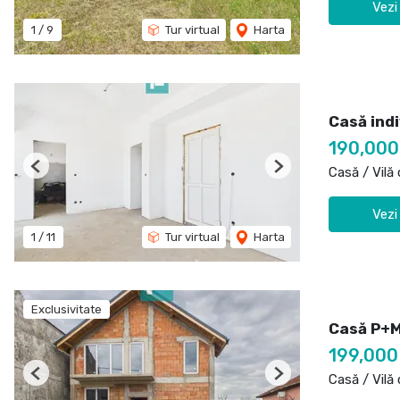
Vezi
1
/
9
Tur virtual
Harta
Casă ind
190,00
Casă / Vilă
Previous
Next
Vezi
1
/
11
Tur virtual
Harta
Exclusivitate
Casă P+M
199,00
Casă / Vilă
Previous
Next