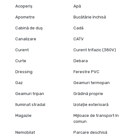
Acoperiș
Apă
Apometre
Bucătărie închisă
Cabină de duș
Cadă
Canalizare
CATV
Curent
Curent trifazic (380V)
Curte
Debara
Dressing
Ferestre PVC
Gaz
Geamuri termopan
Geamuri tripan
Grădină proprie
Iluminat stradal
Izolație exterioară
Magazie
Mijloace de transport în
comun
Nemobilat
Parcare deschisă