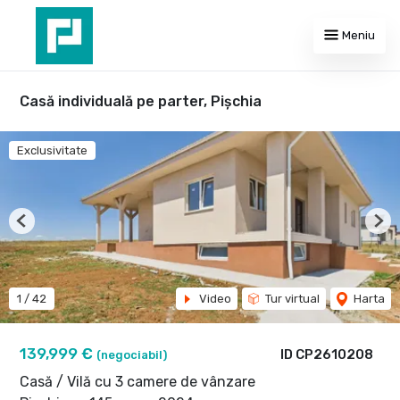
Meniu
Casă individuală pe parter, Pișchia
Exclusivitate
Previous
Nex
1
/
42
Video
Tur virtual
Harta
139,999 €
ID CP2610208
(negociabil)
Casă / Vilă cu 3 camere de vânzare