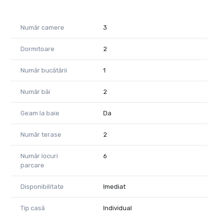
pentru viitorul tău.
Te așteaptă să o transformi în „acasă”!
Număr camere
3
Pentru detalii și programări, nu ezita să mă contactezi
Daniela Ianc – Consultant Imobiliar Property Lab
Dormitoare
2
telefon : 0722375289
Număr bucătării
1
e-mail : daniela.ianc@propertylab.ro
Număr băi
2
CP2610208
Geam la baie
Da
Număr terase
2
Număr locuri
6
parcare
Disponibilitate
Imediat
Tip casă
Individual