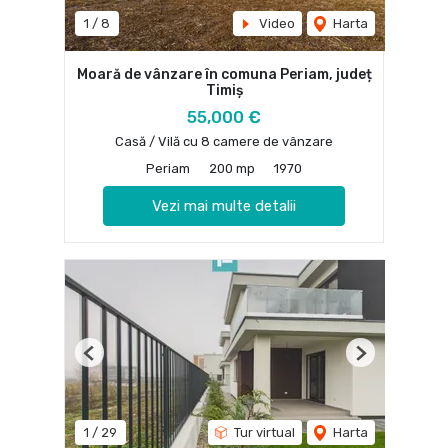
1
/
8
Video
Harta
Moară de vânzare în comuna Periam, județ
Timiș
55,000 €
Casă / Vilă cu 8 camere de vânzare
Periam
200 mp
1970
Vezi mai multe detalii
Previous
Next
1
/
29
Tur virtual
Harta