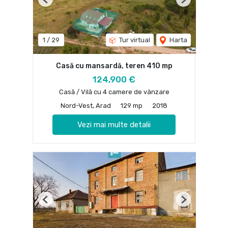
Previous
Next
1
/
29
Tur virtual
Harta
Casă cu mansardă, teren 410 mp
124,900 €
Casă / Vilă cu 4 camere de vânzare
Nord-Vest, Arad
129 mp
2018
Vezi mai multe detalii
Previous
Next