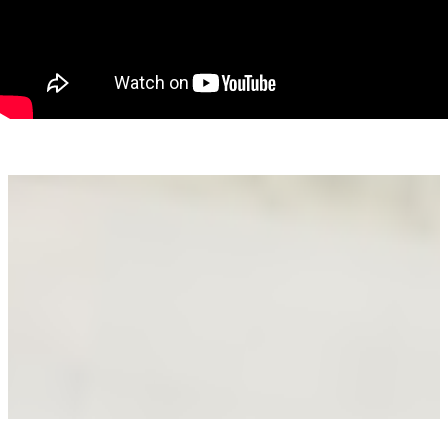
materialelor
- Poziționare excelentă: aproape de șoseaua principală, dar
ferită de agitație
Proprietatea se poate achiziționa și la cheie, cu un buget
estimat de 40.000 €, stabilit de proprietar, în funcție de
preferințele cumpărătorului.
Prețul final al proprietății va fi 170 000 €, fără gard inclus.
Aceasta este o oportunitate ideală pentru cei care doresc să
se mute direct într-o locuință complet finisată, fără grija
lucrărilor de amenajare.
O proprietate ideală pentru:
- Familii cu copii care caută spațiu, aer curat și siguranță
- Cupluri care doresc o casă departe de agitația orașului, dar cu
acces rapid către Timișoara
- Persoane care își doresc o curte mare, personalizabilă după
stilul de viață
- Clienți care vor să evite compromisurile și să-și pună
amprenta proprie asupra finisajelor
Această casă este mai mult decât o locuință – este o fundație