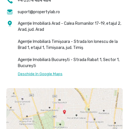
+4 0374 484 484
suport@propertylab.ro
Agenție Imobiliară Arad - Calea Romanilor 17-19, etajul 2,
Arad, jud. Arad
Agenție Imobiliară Timișoara - Strada Ion Ionescu de la
Brad 1, etajul 1, Timișoara, jud. Timiș
Agenție Imobiliară București - Strada Rabat 1, Sector 1,
București
Deschide în Google Maps