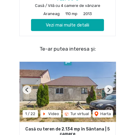
Casă / Vilă cu 4 camere de vânzare
Araneag
110 mp
2013
Vezi mai multe detalii
Te-ar putea interesa și:
Previous
Next
1
/
22
Video
Tur virtual
Harta
Casă cu teren de 2.134 mp în Sântana | 5
camere