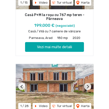
1
/
15
Video
Tur virtual
Harta
Casă P+M la roșu cu 767 mp teren -
Pârneava
199,000 €
(negociabil)
Casă / Vilă cu 7 camere de vânzare
Parneava, Arad
180 mp
2020
Vezi mai multe detalii
Previous
Next
1
/
28
Video
Tur virtual
Harta