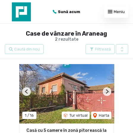
Sună acum
Meniu
Case de vânzare în Araneag
2 rezultate
Caută din nou
Filtrează
Previous
Next
1
/
16
Tur virtual
Harta
Casă cu 5 camere în zonă pitorească la