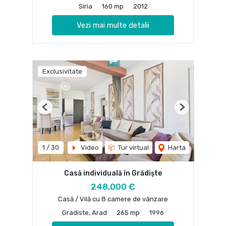
Siria
160 mp
2012
Vezi mai multe detalii
Exclusivitate
Previous
Next
1
/
30
Video
Tur virtual
Harta
Casă individuală în Grădiște
248,000 €
Casă / Vilă cu 8 camere de vânzare
Gradiste, Arad
265 mp
1996