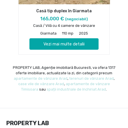
Casă tip duplex în Giarmata
165,000 €
(negociabil)
Casă / Vilă cu 4 camere de vânzare
Giarmata
110 mp
2025
Vezi mai multe detalii
PROPERTY LAB, Agenție imobiliară Bucuresti, va ofera 1317
oferte imobiliare, actualizate la zi, din categorii precum
apartamente de vânzare Arad
,
terenuri de vânzare Arad
,
case vile de vânzare Arad
,
apartamente de vânzare
Timisoara
sau
spații industriale de închiriat Arad
.
PROPERTY LAB