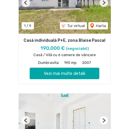
Previous
Next
1
/
9
Tur virtual
Harta
Casă individuală P+E, zona Blaise Pascal
190,000 €
(negociabil)
Casă / Vilă cu 6 camere de vânzare
Dumbravita
190 mp
2007
Vezi mai multe detalii
Previous
Next