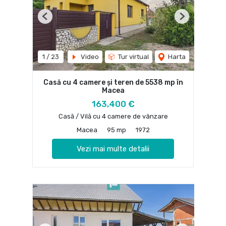
Previous
Next
1
/
23
Video
Tur virtual
Harta
Casă cu 4 camere și teren de 5538 mp în
Macea
163,400 €
Casă / Vilă cu 4 camere de vânzare
Macea
95 mp
1972
Vezi mai multe detalii