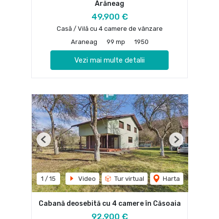
Arăneag
49,900 €
Casă / Vilă cu 4 camere de vânzare
Araneag
99 mp
1950
Vezi mai multe detalii
Previous
Next
1
/
15
Video
Tur virtual
Harta
Cabană deosebită cu 4 camere în Căsoaia
92,900 €