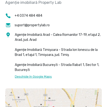
+4 0374 484 484
suport@propertylab.ro
Agenție Imobiliară Arad - Calea Romanilor 17-19, etajul 2,
Arad, jud. Arad
Agenție Imobiliară Timișoara - Strada Ion Ionescu de la
Brad 1, etajul 1, Timișoara, jud. Timiș
Agenție Imobiliară București - Strada Rabat 1, Sector 1,
București
Deschide în Google Maps