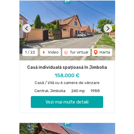
Previous
Next
1
/
22
Video
Tur virtual
Harta
Casă individuală spațioasă în Jimbolia
158,000 €
Casă / Vilă cu 6 camere de vânzare
Central, Jimbolia
240 mp
1988
Vezi mai multe detalii