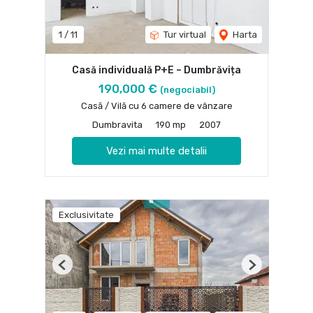
1
/
11
Tur virtual
Harta
Casă individuală P+E – Dumbrăvița
190,000 €
(negociabil)
Casă / Vilă cu 6 camere de vânzare
Dumbravita
190 mp
2007
Vezi mai multe detalii
Exclusivitate
Previous
Next