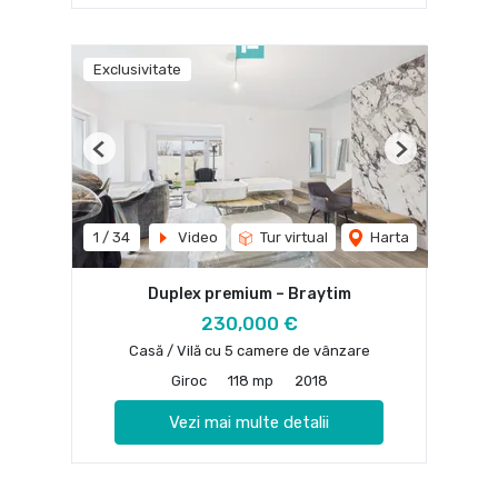
Exclusivitate
Previous
Next
1
/
34
Video
Tur virtual
Harta
Duplex premium – Braytim
230,000 €
Casă / Vilă cu 5 camere de vânzare
Giroc
118 mp
2018
Vezi mai multe detalii