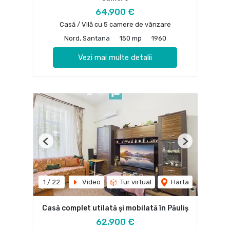
64,900 €
Casă / Vilă cu 5 camere de vânzare
Nord, Santana
150 mp
1960
Vezi mai multe detalii
Previous
Next
1
/
22
Video
Tur virtual
Harta
Casă complet utilată și mobilată în Păuliș
62,900 €