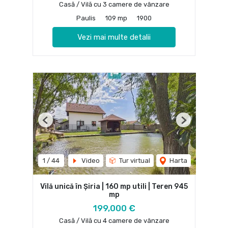
Casă / Vilă cu 3 camere de vânzare
Paulis
109 mp
1900
Vezi mai multe detalii
Previous
Next
1
/
44
Video
Tur virtual
Harta
Vilă unică în Șiria | 160 mp utili | Teren 945
mp
199,000 €
Casă / Vilă cu 4 camere de vânzare