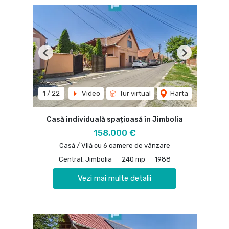
Previous
Next
1
/
22
Video
Tur virtual
Harta
Casă individuală spațioasă în Jimbolia
158,000 €
Casă / Vilă cu 6 camere de vânzare
Central, Jimbolia
240 mp
1988
Vezi mai multe detalii