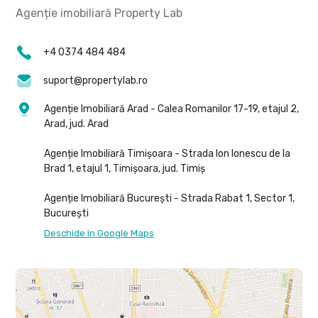
+4 0374 484 484
suport@propertylab.ro
Agenție Imobiliară Arad - Calea Romanilor 17-19, etajul 2,
Arad, jud. Arad
Agenție Imobiliară Timișoara - Strada Ion Ionescu de la
Brad 1, etajul 1, Timișoara, jud. Timiș
Agenție Imobiliară București - Strada Rabat 1, Sector 1,
București
Deschide în Google Maps