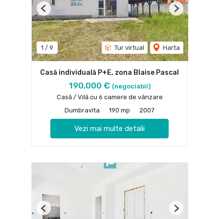
Previous
Next
1
/
9
Tur virtual
Harta
Casă individuală P+E, zona Blaise Pascal
190,000 €
(negociabil)
Casă / Vilă cu 6 camere de vânzare
Dumbravita
190 mp
2007
Vezi mai multe detalii
Previous
Next