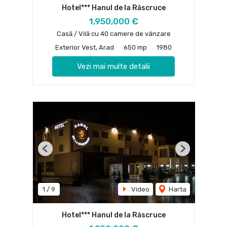
Hotel*** Hanul de la Răscruce
1,950,000 €
Casă / Vilă cu 40 camere de vânzare
Exterior Vest, Arad
650 mp
1980
Vezi mai multe detalii
Previous
Next
1
/
9
Video
Harta
Hotel*** Hanul de la Răscruce