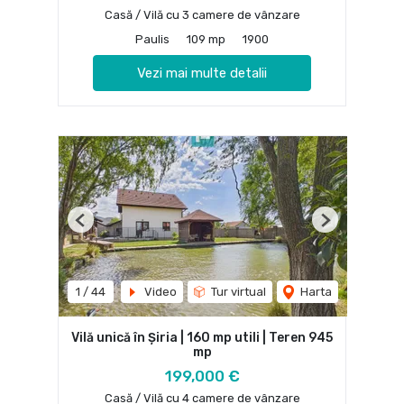
Casă / Vilă cu 3 camere de vânzare
Paulis
109 mp
1900
Vezi mai multe detalii
Previous
Next
1
/
44
Video
Tur virtual
Harta
Vilă unică în Șiria | 160 mp utili | Teren 945
mp
199,000 €
Casă / Vilă cu 4 camere de vânzare