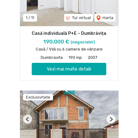
1
/
11
Tur virtual
Harta
Casă individuală P+E – Dumbrăvița
190,000 €
(negociabil)
Casă / Vilă cu 6 camere de vânzare
Dumbravita
190 mp
2007
Vezi mai multe detalii
Exclusivitate
Previous
Next