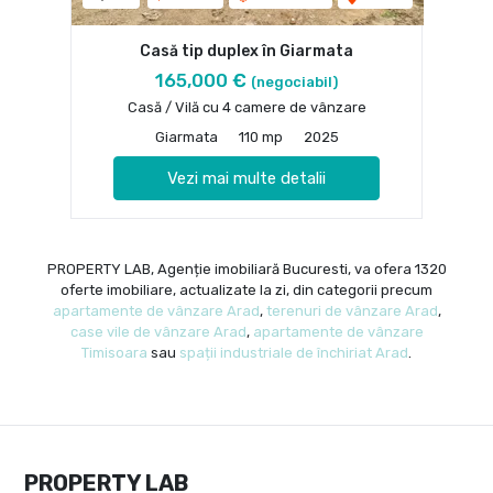
Casă tip duplex în Giarmata
165,000 €
(negociabil)
Casă / Vilă cu 4 camere de vânzare
Giarmata
110 mp
2025
Vezi mai multe detalii
PROPERTY LAB, Agenție imobiliară Bucuresti, va ofera 1320
oferte imobiliare, actualizate la zi, din categorii precum
apartamente de vânzare Arad
,
terenuri de vânzare Arad
,
case vile de vânzare Arad
,
apartamente de vânzare
Timisoara
sau
spații industriale de închiriat Arad
.
PROPERTY LAB