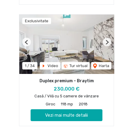
Exclusivitate
Previous
Next
1
/
34
Video
Tur virtual
Harta
Duplex premium – Braytim
230,000 €
Casă / Vilă cu 5 camere de vânzare
Giroc
118 mp
2018
Vezi mai multe detalii