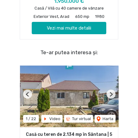
1,950,000 €
Casă / Vilă cu 40 camere de vânzare
Exterior Vest, Arad
650 mp
1980
Vezi mai multe detalii
Te-ar putea interesa și:
Previous
Next
1
/
22
Video
Tur virtual
Harta
Casă cu teren de 2.134 mp în Sântana | 5