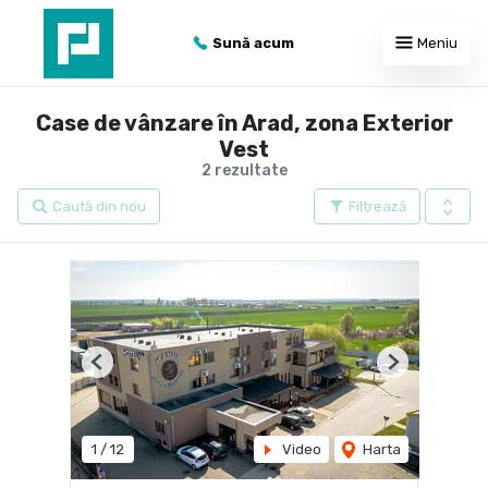
Sună acum
Meniu
Case de vânzare în Arad, zona Exterior
Vest
2 rezultate
Caută din nou
Filtrează
Previous
Next
1
/
12
Video
Harta