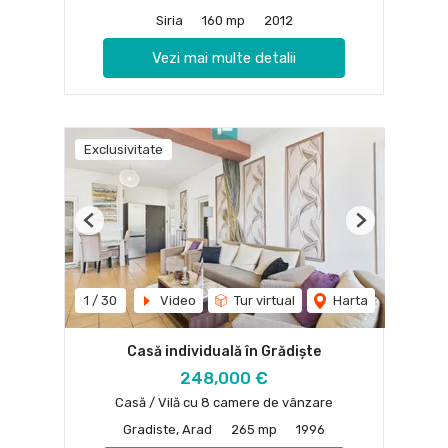
Siria
160 mp
2012
Vezi mai multe detalii
Exclusivitate
Previous
Next
1
/
30
Video
Tur virtual
Harta
Casă individuală în Grădiște
248,000 €
Casă / Vilă cu 8 camere de vânzare
Gradiste, Arad
265 mp
1996