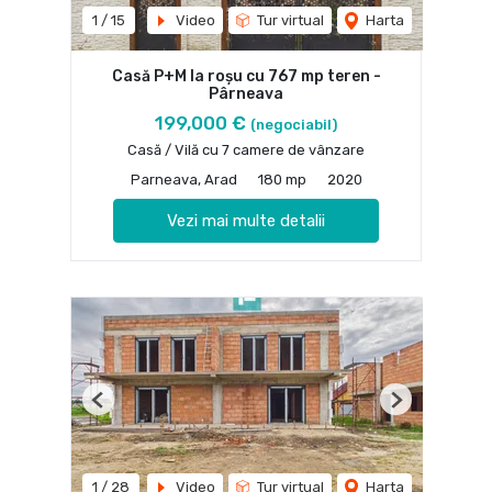
1
/
15
Video
Tur virtual
Harta
Casă P+M la roșu cu 767 mp teren -
Pârneava
199,000 €
(negociabil)
Casă / Vilă cu 7 camere de vânzare
Parneava, Arad
180 mp
2020
Vezi mai multe detalii
Previous
Next
1
/
28
Video
Tur virtual
Harta