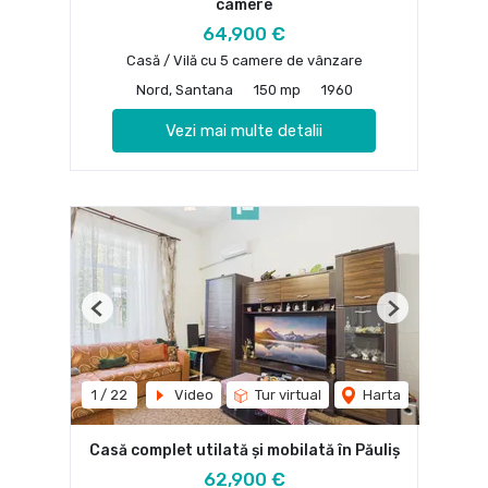
camere
64,900 €
Casă / Vilă cu 5 camere de vânzare
Nord, Santana
150 mp
1960
Vezi mai multe detalii
Previous
Next
1
/
22
Video
Tur virtual
Harta
Casă complet utilată și mobilată în Păuliș
62,900 €