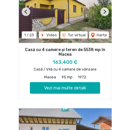
Previous
Next
1
/
23
Video
Tur virtual
Harta
Casă cu 4 camere și teren de 5538 mp în
Macea
163,400 €
Casă / Vilă cu 4 camere de vânzare
Macea
95 mp
1972
Vezi mai multe detalii